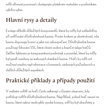
měli věnovat pozornost i dostupným platebním metodám a podmínkám
výběru výher.
Hlavní rysy a detaily
Existuje několik důležitých komponentů, které by měly být zohledněny
při ověřování důvěryhodnosti kasina. Prvním krokem je zkontrolovat, zda
kasino disponuje licencí a jaké má zabezpečení. Důvěryhodná kasina
používají šifrování SSL, které chrání osobní a finanční údaje hráčů.
Dalším faktorem je transparentnost podmínek a pravidel, které by měly
být jasně uvedeny na webových stránkách kasina. Hráči by měli mít
možnost snadno najít informace o bonusech, sázkových požadavcích a
dalších důležitých aspektech.
Praktické příklady a případy použití
V reálném světě se hráči často setkávají s různými situacemi, kdy
potřebují ověřit důvěryhodnost kasina. Například, pokud hráč narazí na
kasino, které nabízí neobvykle vysoké bonusy, měl by být obezřetný a