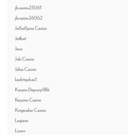
jbcasino25061
jbcasino26062
JetSetSpins Casino
Jettbet
Jeux
Joki Casino
Julius Casino
kadirtopbas1
Kasyno Depozyt Blik
Keyzino Casino
Kingmaker Casino
Legiano
Lizaro