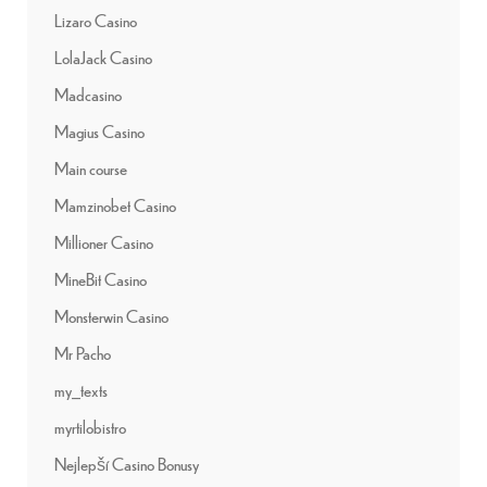
Lizaro Casino
LolaJack Casino
Madcasino
Magius Casino
Main course
Mamzinobet Casino
Millioner Casino
MineBit Casino
Monsterwin Casino
Mr Pacho
my_texts
myrtilobistro
Nejlepší Casino Bonusy