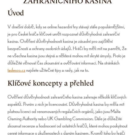
ZAHRANIČNÍHO KASINA
Úvod
V dnešní době, kdy se online hazardní hry stávají stále populárnějšími,
je pro české hráče klíčové umět rozpoznat důvěryhodná zahraniční
kasina. Ověření důvěryhodnosti kasina je zásadní pro zajištění
bezpečnosti a ochrany osobních údajů. Hráči by měli mít na paměti, že
ne všechna kasina jsou stejná a některá mohou mít skryté úmysly. Proto je
důležité věnovat čas zkoumání a ověřování informací. Na stránkách
tadesco.cz
najdete užitečné tipy a rady, jak na to.
Klíčové koncepty a přehled
Ověření důvěryhodnosti zahraničního kasina zahrnuje několik klíčových
aspektů. Prvním z nich je licencování. Důvěryhodná kasina by měla mít
platnou licenci od renomovaných regulačních orgánů, jako jsou Malta
Gaming Authority nebo UK Gambling Commission. Dále je důležité
zkoumat recenze a hodnocení od ostatních hráčů, které mohou poskytnout
cenné informace o zkušenostech s daným kasinem. Kromě toho by hráči