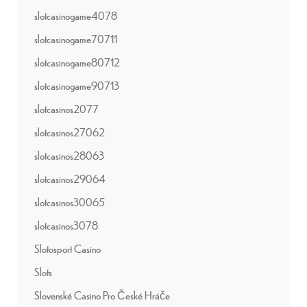
slotcasinogame4078
slotcasinogame70711
slotcasinogame80712
slotcasinogame90713
slotcasinos2077
slotcasinos27062
slotcasinos28063
slotcasinos29064
slotcasinos30065
slotcasinos3078
Slotosport Casino
Slots
Slovenské Casino Pro České Hráče