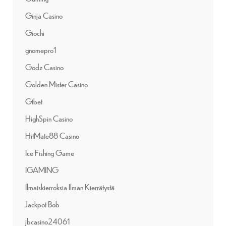
Ginja Casino
Giochi
gnomepro1
Godz Casino
Golden Mister Casino
Gtbet
HighSpin Casino
HitMate88 Casino
Ice Fishing Game
IGAMING
Ilmaiskierroksia Ilman Kierrätystä
Jackpot Bob
jbcasino24061