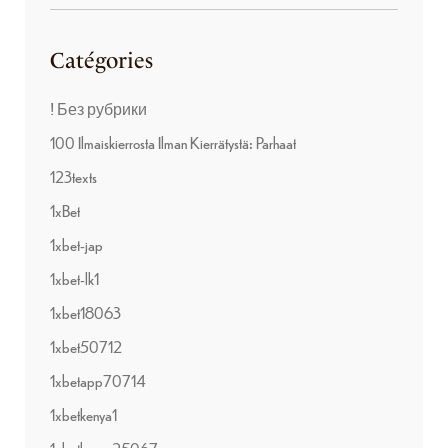
Catégories
! Без рубрики
100 Ilmaiskierrosta Ilman Kierrätystä: Parhaat
123texts
1xBet
1xbet-jap
1xbet-lk1
1xbet18063
1xbet50712
1xbetapp70714
1xbetkenya1