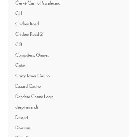
České Casino Paysafecard
CH
Chicken Road
Chicken Road 2
CIB
Computers, Games
Cotes
Crazy Tower Сasino
Dazard Casino
Dendera Casino Login
despinavandi
Dessert
Divaspin