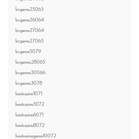
bcgame25063
bcgame26064
bcgame27064
bcgame27065
bcgame5079
bcgames28065
bcgames30066
bcgames3078
bestcasino1071
bestcasino3072
bestcasino6071
bestcasino8072
bestcasinogame10072