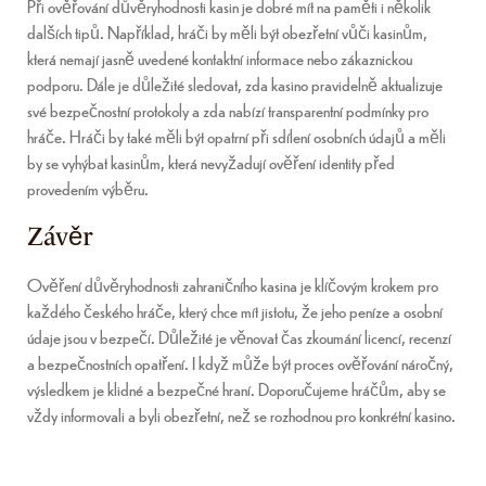
Při ověřování důvěryhodnosti kasin je dobré mít na paměti i několik
dalších tipů. Například, hráči by měli být obezřetní vůči kasinům,
která nemají jasně uvedené kontaktní informace nebo zákaznickou
podporu. Dále je důležité sledovat, zda kasino pravidelně aktualizuje
své bezpečnostní protokoly a zda nabízí transparentní podmínky pro
hráče. Hráči by také měli být opatrní při sdílení osobních údajů a měli
by se vyhýbat kasinům, která nevyžadují ověření identity před
provedením výběru.
Závěr
Ověření důvěryhodnosti zahraničního kasina je klíčovým krokem pro
každého českého hráče, který chce mít jistotu, že jeho peníze a osobní
údaje jsou v bezpečí. Důležité je věnovat čas zkoumání licencí, recenzí
a bezpečnostních opatření. I když může být proces ověřování náročný,
výsledkem je klidné a bezpečné hraní. Doporučujeme hráčům, aby se
vždy informovali a byli obezřetní, než se rozhodnou pro konkrétní kasino.