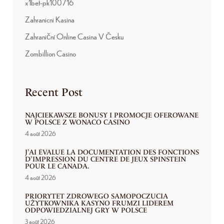
x1bet-pk100716
Zahranicni Kasina
Zahraniční Online Casina V Česku
Zombillion Casino
Recent Post
NAJCIEKAWSZE BONUSY I PROMOCJE OFEROWANE
W POLSCE Z WONACO CASINO
4 août 2026
J’AI ÉVALUÉ LA DOCUMENTATION DES FONCTIONS
D’IMPRESSION DU CENTRE DE JEUX SPINSTEIN
POUR LE CANADA.
4 août 2026
PRIORYTET ZDROWEGO SAMOPOCZUCIA
UŻYTKOWNIKA KASYNO FRUMZI LIDEREM
ODPOWIEDZIALNEJ GRY W POLSCE
3 août 2026