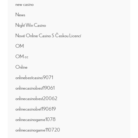
new casino
News
Night Win Casino
Nové Online Casino S Českou Licencí
OM
OM cc
Online
onlinebestcasino9071
onlinecasinobest19061
onlinecasinobest20062
onlinecasinobet190619
onlinecasinogame1078
onlinecasinogame110720