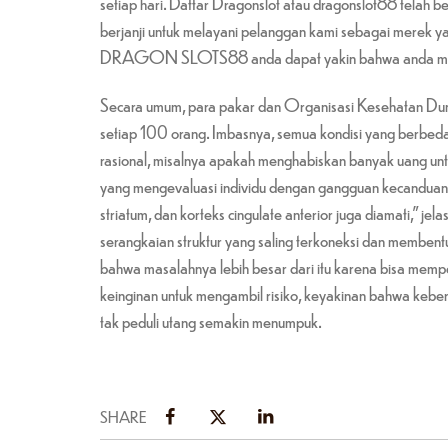
setiap hari. Daftar Dragonslot atau dragonslot88 telah be
berjanji untuk melayani pelanggan kami sebagai mere
DRAGON SLOTS88 anda dapat yakin bahwa anda mengak
Secara umum, para pakar dan Organisasi Kesehatan Dun
setiap 100 orang. Imbasnya, semua kondisi yang berbeda
rasional, misalnya apakah menghabiskan banyak uang unt
yang mengevaluasi individu dengan gangguan kecanduan gim
striatum, dan korteks cingulate anterior juga diamati,” jel
serangkaian struktur yang saling terkoneksi dan memben
bahwa masalahnya lebih besar dari itu karena bisa memp
keinginan untuk mengambil risiko, keyakinan bahwa keber
tak peduli utang semakin menumpuk.
SHARE