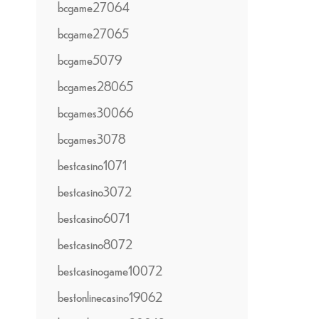
bcgame27064
bcgame27065
bcgame5079
bcgames28065
bcgames30066
bcgames3078
bestcasino1071
bestcasino3072
bestcasino6071
bestcasino8072
bestcasinogame10072
bestonlinecasino19062