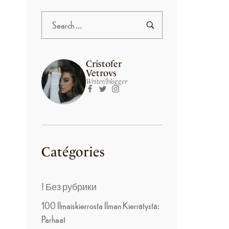
Cristofer
Vetrovs
Writer/blogger
Catégories
! Без рубрики
100 Ilmaiskierrosta Ilman Kierrätystä:
Parhaat