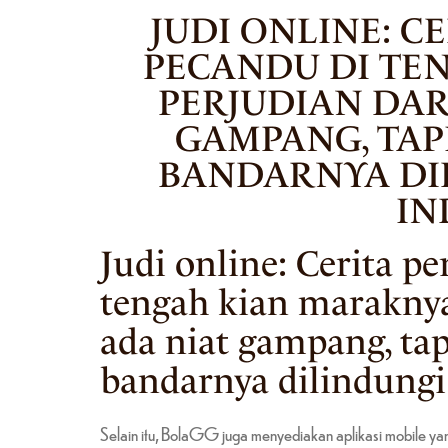
JUDI ONLINE: C
PECANDU DI TE
PERJUDIAN DAR
GAMPANG, TAP
BANDARNYA DIL
IN
Judi online: Cerita p
tengah kian maraknya
ada niat gampang, ta
bandarnya dilindungi
Selain itu, BolaGG juga menyediakan aplikasi mobile y