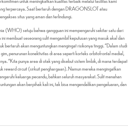
rkomitmen untuk meningkatkan kualitas terbaik melalui fasilitas kami
k yang terpercaya. Saat bertaruh dengan DRAGONSLOT atau
ses situs yang aman dan terlindungi.
ia (WHO) setuju bahwa gangguan ini mempengaruhi sekitar satu dari
 ini membuat seseorang sulit mengambil keputusan yang masuk akal dan
uk bertaruh akan menguntungkan mengingat risikonya tinggi. “Dalam studi
, penurunan konektivitas di area seperti korteks orbitofrontal medial,
asnya. “Kita punya area di otak yang disebut sistem limbik, di mana terdapat
tuk reward circuit (sirkuit penghargaan). Namun mereka mengingatkan
engaruhi keluarga pecandu, bahkan seluruh masyarakat. Sulit menahan
untungan akan berpihak kali ini, tak bisa mengendalikan pengeluaran, dan