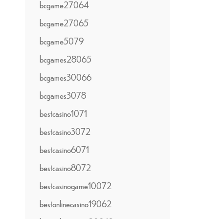
bcgame27064
bcgame27065
bcgame5079
bcgames28065
bcgames30066
bcgames3078
bestcasino1071
bestcasino3072
bestcasino6071
bestcasino8072
bestcasinogame10072
bestonlinecasino19062