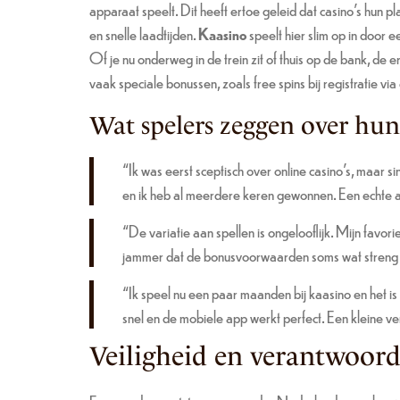
apparaat speelt. Dit heeft ertoe geleid dat casino’s hun 
en snelle laadtijden.
Kaasino
speelt hier slim op in door 
Of je nu onderweg in de trein zit of thuis op de bank, de 
vaak speciale bonussen, zoals free spins bij registratie vi
Wat spelers zeggen over hun
“Ik was eerst sceptisch over online casino’s, maar sin
en ik heb al meerdere keren gewonnen. Een echte 
“De variatie aan spellen is ongelooflijk. Mijn favoriet
jammer dat de bonusvoorwaarden soms wat streng zi
“Ik speel nu een paar maanden bij kaasino en het is
snel en de mobiele app werkt perfect. Een kleine ver
Veiligheid en verantwoord