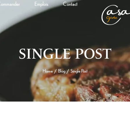
ommander
Emplois
Contact
SINGLE POST
Home
Blog
Single Post
/
/
5 MAI 2026