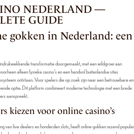
SINO NEDERLAND —
LETE GUIDE
e gokken in Nederland: een
indrukwekkende transformatie doorgemaakt, met een wildgroei aan
oorheen alleen fysieke casino’s en een handvol buitenlandse sites
osysteem ontstaan. Voor spelers die op zoek zijn naar een betrouwbare en
ovende optie. Dit platform combineert moderne technologie met een brede
kers aanspreekt.
s kiezen voor online casino’s
 van live dealers en honderden slots, heeft online gokken razend populai