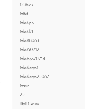
123texts
1xBet
1xbet-jap
1xbet-lk1
1xbet18063
1xbet50712
1xbetapp70714
1xbetkenya1
1xbetkenya25067
.
1xcinta
25
8ty8 Casino