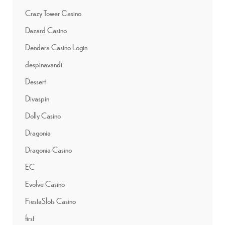
Crazy Tower Сasino
Dazard Casino
Dendera Casino Login
despinavandi
Dessert
Divaspin
Dolly Casino
Dragonia
Dragonia Casino
EC
Evolve Casino
FiestaSlots Casino
first