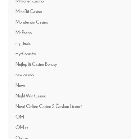
Millioner Casino
MineBit Casino
Monsterwin Casino
Mr Pacho
my_texts
myrtilobistro
Nejlepší Casino Bonusy
new casino
News
Night Win Casino
Nové Online Casino S Českou Licencí
OM
OM cc
Online