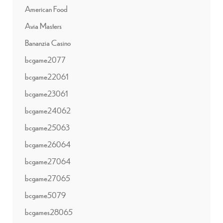
American Food
Avia Masters
Bananzia Casino
bcgame2077
bcgame22061
bcgame23061
bcgame24062
bcgame25063
bcgame26064
bcgame27064
bcgame27065
bcgame5079
bcgames28065