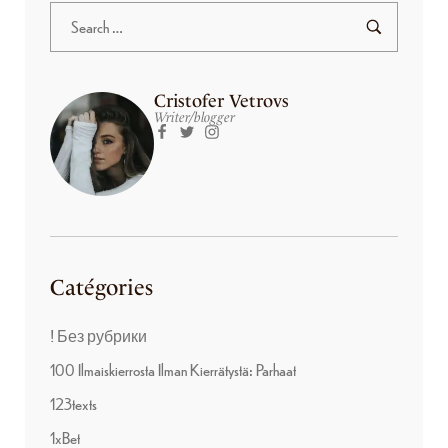
Cristofer Vetrovs
Writer/blogger
Catégories
! Без рубрики
100 Ilmaiskierrosta Ilman Kierrätystä: Parhaat
123texts
1xBet