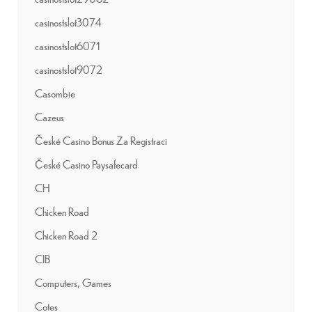
casinostslot3074
casinostslot6071
casinostslot9072
Casombie
Cazeus
České Casino Bonus Za Registraci
České Casino Paysafecard
CH
Chicken Road
Chicken Road 2
CIB
Computers, Games
Cotes