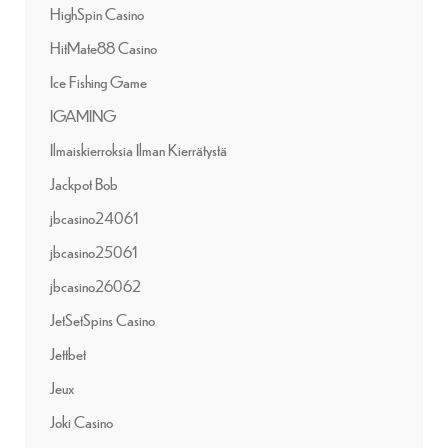
HighSpin Casino
HitMate88 Casino
Ice Fishing Game
IGAMING
Ilmaiskierroksia Ilman Kierrätystä
Jackpot Bob
jbcasino24061
jbcasino25061
jbcasino26062
JetSetSpins Casino
Jettbet
Jeux
Joki Casino