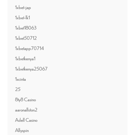
1xbet-jap
1xbet-lk1
1xbet18063
1xbet50712
1xbetapp70714
1xbetkenya1
1xbetkenya25067
1xcinta
25
8ty8 Casino
aaronallston2
Adell Casino
Allyspin