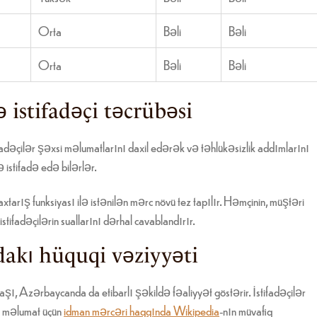
Orta
Bəli
Bəli
Orta
Bəli
Bəli
 istifadəçi təcrübəsi
fadəçilər şəxsi məlumatlarını daxil edərək və təhlükəsizlik addımlarını
istifadə edə bilərlər.
axtarış funksiyası ilə istənilən mərc növü tez tapılır. Həmçinin, müştəri
fadəçilərin suallarını dərhal cavablandırır.
akı hüquqi vəziyyəti
şı, Azərbaycanda da etibarlı şəkildə fəaliyyət göstərir. İstifadəçilər
və məlumat üçün
idman mərcəri haqqında Wikipedia
-nın müvafiq