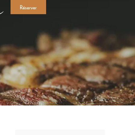
Réserver