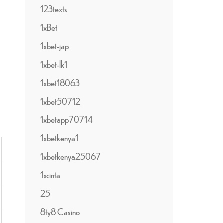
123texts
1xBet
1xbet-jap
1xbet-lk1
1xbet18063
1xbet50712
1xbetapp70714
1xbetkenya1
1xbetkenya25067
1xcinta
25
8ty8 Casino