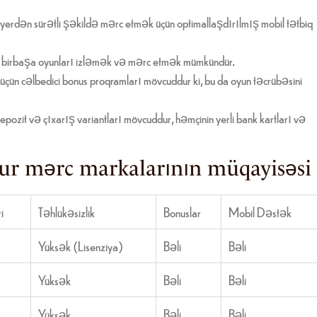
yerdən sürətli şəkildə mərc etmək üçün optimallaşdırılmış mobil tətbiq
ə birbaşa oyunları izləmək və mərc etmək mümkündür.
r üçün cəlbedici bonus proqramları mövcuddur ki, bu da oyun təcrübəsini
zit və çıxarış variantları mövcuddur, həmçinin yerli bank kartları və
ur mərc markalarının müqayisəsi
i
Təhlükəsizlik
Bonuslar
Mobil Dəstək
Yüksək (Lisenziya)
Bəli
Bəli
Yüksək
Bəli
Bəli
Yüksək
Bəli
Bəli