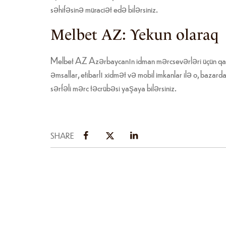
səhifəsinə müraciət edə bilərsiniz.
Melbet AZ: Yekun olaraq
Melbet AZ Azərbaycanın idman mərcsevərləri üçün qabaq
əmsallar, etibarlı xidmət və mobil imkanlar ilə o, bazar
sərfəli mərc təcrübəsi yaşaya bilərsiniz.
SHARE