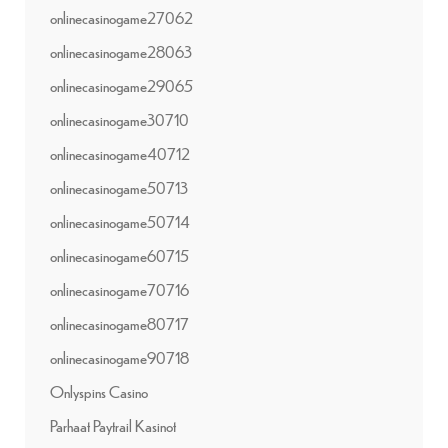
onlinecasinogame27062
onlinecasinogame28063
onlinecasinogame29065
onlinecasinogame30710
onlinecasinogame40712
onlinecasinogame50713
onlinecasinogame50714
onlinecasinogame60715
onlinecasinogame70716
onlinecasinogame80717
onlinecasinogame90718
Onlyspins Casino
Parhaat Paytrail Kasinot