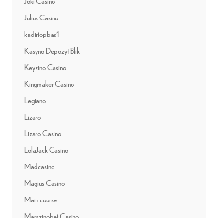
Joki Casino
Julius Casino
kadirtopbas1
Kasyno Depozyt Blik
Keyzino Casino
Kingmaker Casino
Legiano
Lizaro
Lizaro Casino
LolaJack Casino
Madcasino
Magius Casino
Main course
Mamzinobet Casino