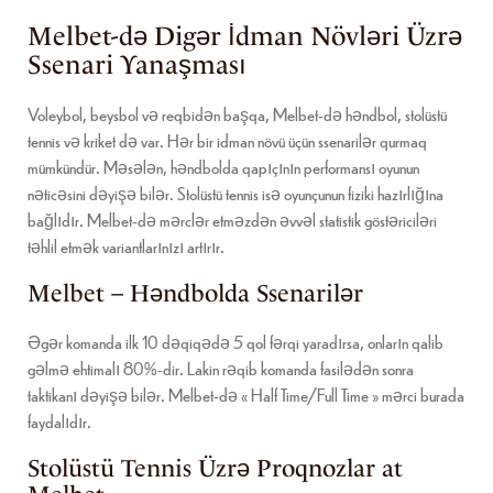
Melbet-də Digər İdman Növləri Üzrə
Ssenari Yanaşması
Voleybol, beysbol və reqbidən başqa, Melbet-də həndbol, stolüstü
tennis və kriket də var. Hər bir idman növü üçün ssenarilər qurmaq
mümkündür. Məsələn, həndbolda qapıçının performansı oyunun
nəticəsini dəyişə bilər. Stolüstü tennis isə oyunçunun fiziki hazırlığına
bağlıdır. Melbet-də mərclər etməzdən əvvəl statistik göstəriciləri
təhlil etmək variantlarınızı artırır.
Melbet – Həndbolda Ssenarilər
Əgər komanda ilk 10 dəqiqədə 5 qol fərqi yaradırsa, onların qalib
gəlmə ehtimalı 80%-dir. Lakin rəqib komanda fasilədən sonra
taktikanı dəyişə bilər. Melbet-də « Half Time/Full Time » mərci burada
faydalıdır.
Stolüstü Tennis Üzrə Proqnozlar at