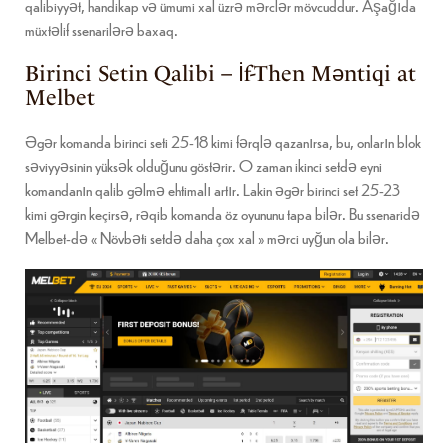
qalibiyyət, handikap və ümumi xal üzrə mərclər mövcuddur. Aşağıda
müxtəlif ssenarilərə baxaq.
Birinci Setin Qalibi – İf-Then Məntiqi at
Melbet
Əgər komanda birinci seti 25-18 kimi fərqlə qazanırsa, bu, onların blok
səviyyəsinin yüksək olduğunu göstərir. O zaman ikinci setdə eyni
komandanın qalib gəlmə ehtimalı artır. Lakin əgər birinci set 25-23
kimi gərgin keçirsə, rəqib komanda öz oyununu tapa bilər. Bu ssenaridə
Melbet-də « Növbəti setdə daha çox xal » mərci uyğun ola bilər.