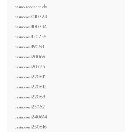
casino zonder crucks
casinobest010724
casinobest100734
casinobest120736
casinobest19068
casinobest20069
casinobest20725
casinobest220611
casinobest220612
casinobest22068
casinobest23062
casinobest240614
casinobest250616