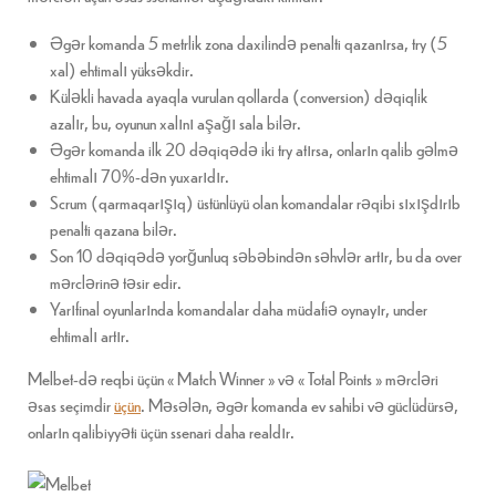
Əgər komanda 5 metrlik zona daxilində penalti qazanırsa, try (5
xal) ehtimalı yüksəkdir.
Küləkli havada ayaqla vurulan qollarda (conversion) dəqiqlik
azalır, bu, oyunun xalını aşağı sala bilər.
Əgər komanda ilk 20 dəqiqədə iki try atırsa, onların qalib gəlmə
ehtimalı 70%-dən yuxarıdır.
Scrum (qarmaqarışıq) üstünlüyü olan komandalar rəqibi sıxışdırıb
penalti qazana bilər.
Son 10 dəqiqədə yorğunluq səbəbindən səhvlər artır, bu da over
mərclərinə təsir edir.
Yarıfinal oyunlarında komandalar daha müdafiə oynayır, under
ehtimalı artır.
Melbet-də reqbi üçün « Match Winner » və « Total Points » mərcləri
əsas seçimdir
üçün
. Məsələn, əgər komanda ev sahibi və güclüdürsə,
onların qalibiyyəti üçün ssenari daha realdır.