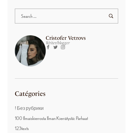
Cristofer Vetrovs
Writer/blogger
Catégories
! Без рубрики
100 Ilmaiskierrosta Ilman Kierrätystä: Parhaat
123texts