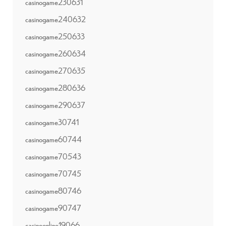
casinogame230631
casinogame240632
casinogame250633
casinogame260634
casinogame270635
casinogame280636
casinogame290637
casinogame30741
casinogame60744
casinogame70543
casinogame70745
casinogame80746
casinogame90747
casinoonline19066