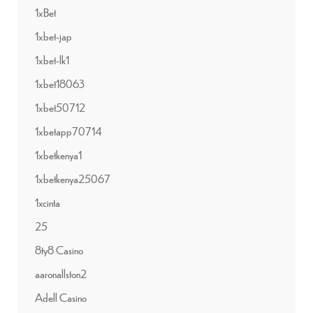
1xBet
1xbet-jap
1xbet-lk1
1xbet18063
1xbet50712
1xbetapp70714
1xbetkenya1
1xbetkenya25067
1xcinta
25
8ty8 Casino
aaronallston2
Adell Casino