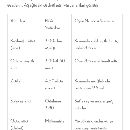
əsaslanır. Aşağıdakı cədvəl mümkün variantları göstərir.
Atıcı Tipi
ERA
Oyun Nəticəsi Ssenarisi
Statistikası
Başlanğıc atıcı
3.00-dan
Komanda qalib gələ bilər,
(ace)
aşağı
under 8.5 xal
Orta səviyyəli
3.00-4.50
Over 8.5 xal ehtimalı artır
atıcı
arası
Zəif atıcı
4.50-dən
Komanda məğlub ola
yuxarı
bilər, over 9.5 xal
Solaxay atıcı
Ortalama
Sağaxay vuranlara qarşı
3.80
üstünlük
Gənc atıcı
Məlumatsız
Yüksək risk, under və ya
(debut)
over qeyri-müəyyən