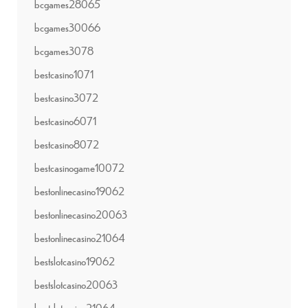
bcgames28065
bcgames30066
bcgames3078
bestcasino1071
bestcasino3072
bestcasino6071
bestcasino8072
bestcasinogame10072
bestonlinecasino19062
bestonlinecasino20063
bestonlinecasino21064
bestslotcasino19062
bestslotcasino20063
bestslotcasino21064