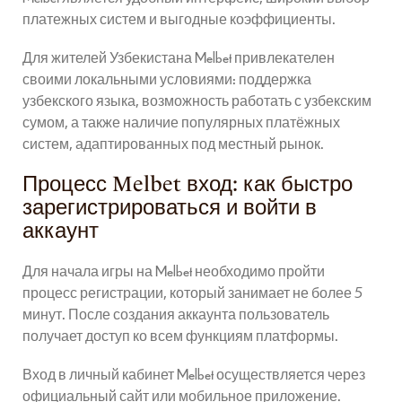
платежных систем и выгодные коэффициенты.
Для жителей Узбекистана Melbet привлекателен
своими локальными условиями: поддержка
узбекского языка, возможность работать с узбекским
сумом, а также наличие популярных платёжных
систем, адаптированных под местный рынок.
Процесс Melbet вход: как быстро
зарегистрироваться и войти в
аккаунт
Для начала игры на Melbet необходимо пройти
процесс регистрации, который занимает не более 5
минут. После создания аккаунта пользователь
получает доступ ко всем функциям платформы.
Вход в личный кабинет Melbet осуществляется через
официальный сайт или мобильное приложение.