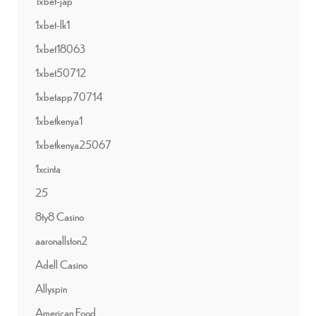
1xbet-jap
1xbet-lk1
1xbet18063
1xbet50712
1xbetapp70714
1xbetkenya1
1xbetkenya25067
1xcinta
25
8ty8 Casino
aaronallston2
Adell Casino
Allyspin
American Food