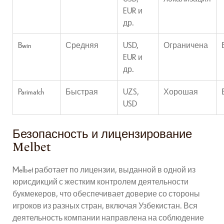
EUR и
др.
Bwin
Средняя
USD,
Ограничена
EUR и
др.
Parimatch
Быстрая
UZS,
Хорошая
USD
Безопасность и лицензирование
Melbet
Melbet работает по лицензии, выданной в одной из
юрисдикций с жестким контролем деятельности
букмекеров, что обеспечивает доверие со стороны
игроков из разных стран, включая Узбекистан. Вся
деятельность компании направлена на соблюдение