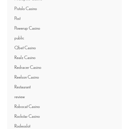
Pistolo Casino
Post
Powerup Casino
public
Qbet Casino
Realz Casino
Redracer Casino
Reelson Casino
Restaurant
review
Robocat Casino
Rockstar Casino
Rodeoslot