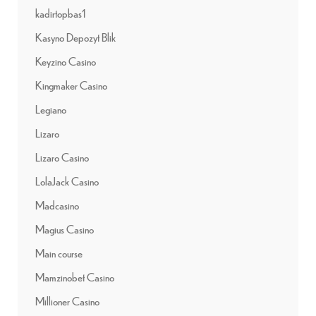
kadirtopbas1
Kasyno Depozyt Blik
Keyzino Casino
Kingmaker Casino
Legiano
Lizaro
Lizaro Casino
LolaJack Casino
Madcasino
Magius Casino
Main course
Mamzinobet Casino
Millioner Casino