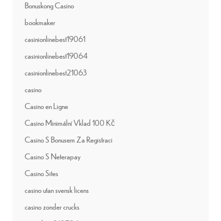
Bonuskong Casino
bookmaker
casinionlinebest19061
casinionlinebest19064
casinionlinebest21063
casino
Casino en Ligne
Casino Minimální Vklad 100 Kč
Casino S Bonusem Za Registraci
Casino S Neterapay
Casino Sites
casino utan svensk licens
casino zonder crucks