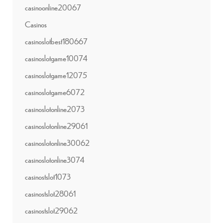
casinoonline20067
Casinos
casinoslotbest180667
casinoslotgame10074
casinoslotgame12075
casinoslotgame6072
casinoslotonline2073
casinoslotonline29061
casinoslotonline30062
casinoslotonline3074
casinostslot1073
casinostslot28061
casinostslot29062