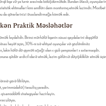
fərqli liqa və ya turnir arasında bölüşdürməkdir. Bundan əlavə, oyunçuları
atistik ehtimalları kimi amilləri daim monitorinq etmək lazımdır. Mostbet
, bu da qərarlarınızı əsaslandırmağa kömək edir.
ən Praktik Məsləhətlər
mək faydalıdır. Birinci mərhələ liqanın xüsusi qaydalarını diqqətlə
əsas heyət üçün, 30%-ni isə ehtiyat oyunçular və gözlənilməz
 lakin hələ də qiyməti aşağı olan « gizli çempionları » axtarmaqdır.
nuna qədər ardıcıl idarə etmək, lazım gələrsə dəyişikliklər etmək üçü
rinə görə filtrləyin.
 yarımmüdafiə) tarazlıq yaradın.
ısamüddətli strategiyalar hazırlayın.
ini izləyin.