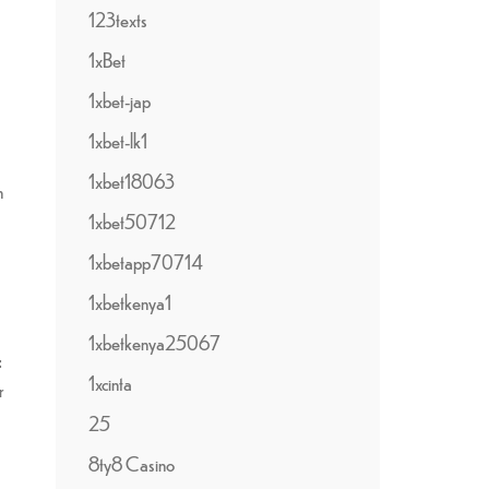
123texts
1xBet
1xbet-jap
1xbet-lk1
1xbet18063
n
1xbet50712
1xbetapp70714
1xbetkenya1
1xbetkenya25067
:
1xcinta
r
25
8ty8 Casino