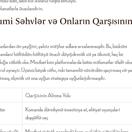
idə edin, lakin kor-koranə təqlid etməyin.
əlumatlarla əsaslandırın.
mi Səhvlər və Onların Qarşısını
. Bunlardan ən yayğını, yalnız məşhur adlara arxalanmaqdır. Bu, büdcəni
komandanı həftədən-həftəyə əsaslı dəyişdirmək və ya əksinə, heç bir
luğa səbəb olur. Mostbet kimi platformalarda bütün məlumatlar əlaltı ols
 rol oynayır. Üçüncü böyük səhv, riski tamamilə nəzərdən qaçırmaq və ya
nımaq, ölçmək və ona uyğun strategiya uyğunlaşdırmaqdır.
Qarşısının Alınma Yolu
tün
Komanda dərinliyinə investisiya et, ehtiyat oyunçuları
diqqətlə seç
dan aşağı
Mostbet statistik panelində form, ev/səfər nəticələri kimi