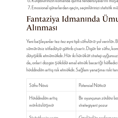
Rəqiblərinizin komanda qurma tendensiyalarını müşah
Emosional qərarlardan qaçın, seçimlərinizi statistik m
Fantaziya Idmanında Ümu
Alınması
Yeni başlayanlar tez-tez eyni tipli səhvlərə yol verirlər
səmərəsiz istifadəyə gətirib çıxarır. Digər bir səhv, 
dəyişiklik etməməkdir. Hər iki hərəkət strateji uyğunsuz
da, onları düzgün şəkildə emal etmək bacarığı həlledici
həddindən artıq risk etməkdir. Sağlam yanaşma riski ta
Səhv Növü
Potensial Nəticə
Həddindən artıq
Bir oyunçunun zədəsi bü
mərkəzləşmə
strategiyanı pozur
Statistikasız seçim
Gözlənilən performans