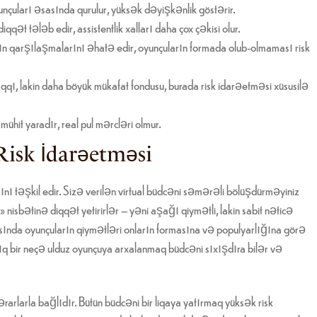
nçuları əsasında qurulur, yüksək dəyişkənlik göstərir.
diqqət tələb edir, assistentlik xalları daha çox çəkisi olur.
n qarşılaşmalarını əhatə edir, oyunçuların formada olub-olmaması risk
qı, lakin daha böyük mükafat fondusu, burada risk idarəetməsi xüsusilə
mühit yaradır, real pul mərcləri olmur.
 Risk İdarəetməsi
 təşkil edir. Sizə verilən virtual büdcəni səmərəli bölüşdürməyiniz
» nisbətinə diqqət yetirirlər – yəni aşağı qiymətli, lakin sabit nəticə
asında oyunçuların qiymətləri onların formasına və populyarlığına görə
tıq bir neçə ulduz oyunçuya arxalanmaq büdcəni sıxışdıra bilər və
rarlarla bağlıdır. Bütün büdcəni bir liqaya yatırmaq yüksək risk