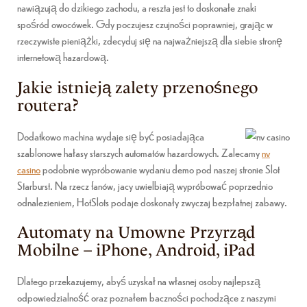
nawiązują do dzikiego zachodu, a reszta jest to doskonałe znaki
spośród owocówek. Gdy poczujesz czujności poprawniej, grając w
rzeczywiste pieniążki, zdecyduj się na najważniejszą dla siebie stronę
internetową hazardową.
Jakie istnieją zalety przenośnego
routera?
Dodatkowo machina wydaje się być posiadająca
szablonowe hałasy starszych automatów hazardowych. Zalecamy
nv
casino
podobnie wypróbowanie wydaniu demo pod naszej stronie Slot
Starburst. Na rzecz fanów, jacy uwielbiają wypróbować poprzednio
odnalezieniem, HotSlots podaje doskonały zwyczaj bezpłatnej zabawy.
Automaty na Umowne Przyrząd
Mobilne – iPhone, Android, iPad
Dlatego przekazujemy, abyś uzyskał na własnej osoby najlepszą
odpowiedzialność oraz poznałem baczności pochodzące z naszymi