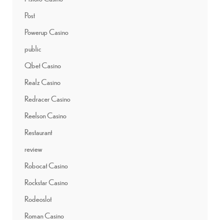
Post
Powerup Casino
public
Qbet Casino
Realz Casino
Redracer Casino
Reelson Casino
Restaurant
review
Robocat Casino
Rockstar Casino
Rodeoslot
Roman Casino