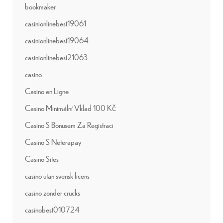
bookmaker
casinionlinebest19061
casinionlinebest19064
casinionlinebest21063
casino
Casino en Ligne
Casino Minimální Vklad 100 Kč
Casino S Bonusem Za Registraci
Casino S Neterapay
Casino Sites
casino utan svensk licens
casino zonder crucks
casinobest010724