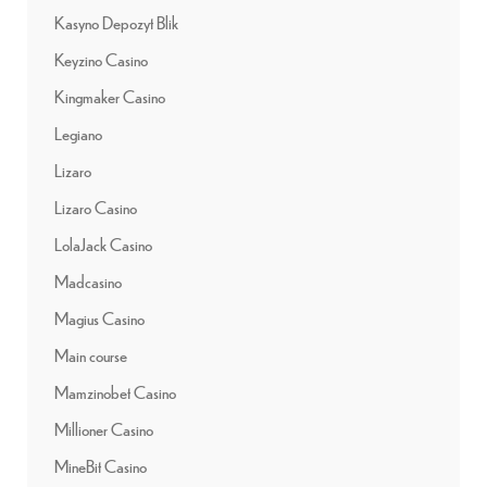
Kasyno Depozyt Blik
Keyzino Casino
Kingmaker Casino
Legiano
Lizaro
Lizaro Casino
LolaJack Casino
Madcasino
Magius Casino
Main course
Mamzinobet Casino
Millioner Casino
MineBit Casino