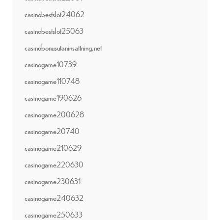
casinobestslot24062
casinobestslot25063
casinobonusutaninsattning.net
casinogame10739
casinogame110748
casinogame190626
casinogame200628
casinogame20740
casinogame210629
casinogame220630
casinogame230631
casinogame240632
casinogame250633