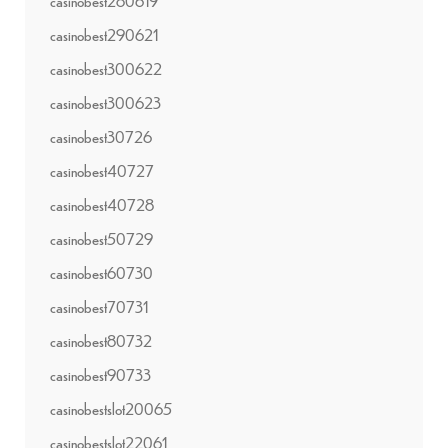
casinobest280619
casinobest290621
casinobest300622
casinobest300623
casinobest30726
casinobest40727
casinobest40728
casinobest50729
casinobest60730
casinobest70731
casinobest80732
casinobest90733
casinobestslot20065
casinobestslot22061