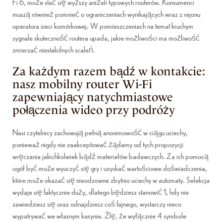
Fi 6, może stać się wyższy aniżeli typowych routerów. Konsumenci
muszą również pomnieć o ograniczeniach wynikających wraz z rejonu
operatora sieci komórkowej. W pomieszczeniach na temat kruchym
sygnale skuteczność routera upada, jakie możliwości ma możliwość
zmierzać niestabilnych scaleń.
Za każdym razem bądź w kontakcie:
nasz mobilny router Wi-Fi
zapewniający natychmiastowe
połączenia wideo przy podróży
Nasi czytelnicy zachowują pełną anonimowość w ciągu uciechy,
ponieważ nigdy nie zaakceptować żądamy od tych propozycji
wręczania jakichkolwiek bądź materiałów badawczych. Za ich pomocą
ogół być może wyuczyć się gry i uzyskać wartościowe doświadczenia,
które może okazać się nieodzowne zbytnio uciechy w automaty. Selekcja
wydaje się faktycznie duży, dlatego będziesz stanowić 1, hdy nie
zawiedziesz się oraz odnajdziesz coś fajnego, wystarczy nieco
wypatrywać we własnym kasynie. Źlę, że wyłącznie 4 symbole