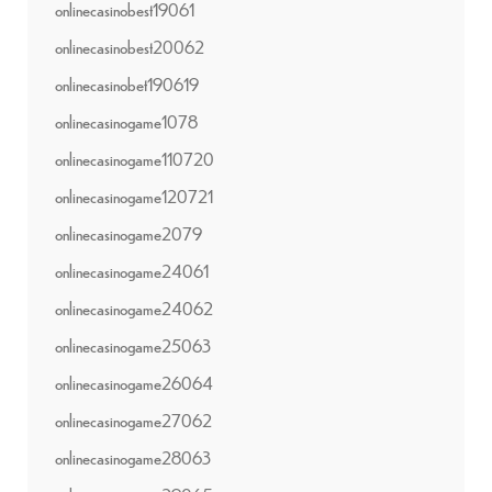
onlinecasinobest19061
onlinecasinobest20062
onlinecasinobet190619
onlinecasinogame1078
onlinecasinogame110720
onlinecasinogame120721
onlinecasinogame2079
onlinecasinogame24061
onlinecasinogame24062
onlinecasinogame25063
onlinecasinogame26064
onlinecasinogame27062
onlinecasinogame28063