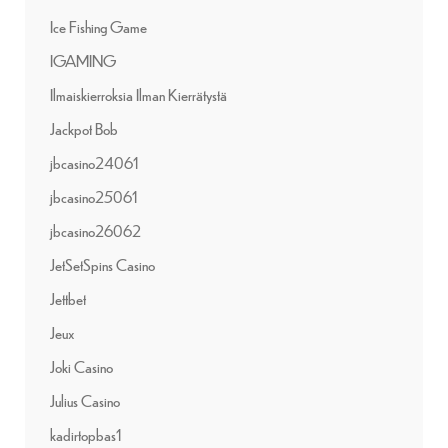
Ice Fishing Game
IGAMING
Ilmaiskierroksia Ilman Kierrätystä
Jackpot Bob
jbcasino24061
jbcasino25061
jbcasino26062
JetSetSpins Casino
Jettbet
Jeux
Joki Casino
Julius Casino
kadirtopbas1