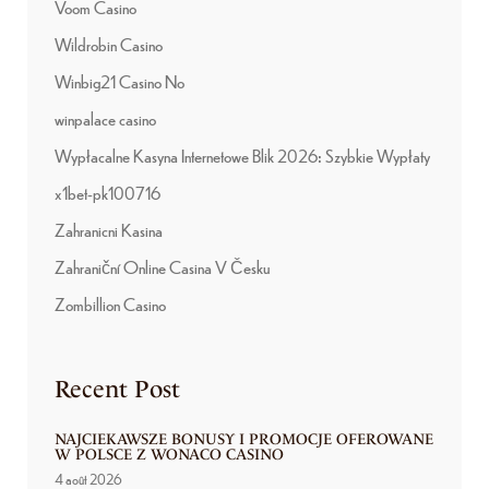
Voom Casino
Wildrobin Casino
Winbig21 Casino No
winpalace casino
Wypłacalne Kasyna Internetowe Blik 2026: Szybkie Wypłaty
x1bet-pk100716
Zahranicni Kasina
Zahraniční Online Casina V Česku
Zombillion Casino
Recent Post
NAJCIEKAWSZE BONUSY I PROMOCJE OFEROWANE
W POLSCE Z WONACO CASINO
4 août 2026