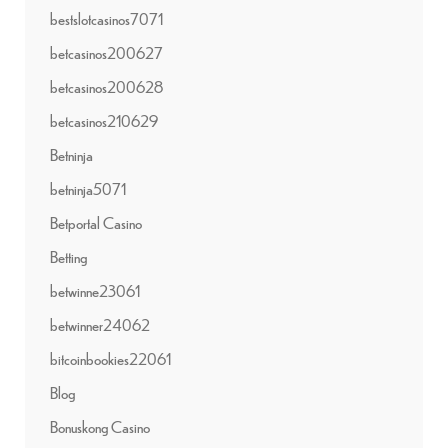
bestslotcasinos7071
betcasinos200627
betcasinos200628
betcasinos210629
Betninja
betninja5071
Betportal Casino
Betting
betwinne23061
betwinner24062
bitcoinbookies22061
Blog
Bonuskong Casino