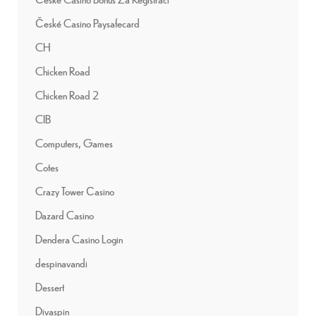
České Casino Paysafecard
CH
Chicken Road
Chicken Road 2
CIB
Computers, Games
Cotes
Crazy Tower Сasino
Dazard Casino
Dendera Casino Login
despinavandi
Dessert
Divaspin