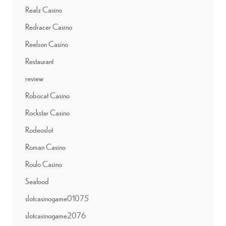
Realz Casino
Redracer Casino
Reelson Casino
Restaurant
review
Robocat Casino
Rockstar Casino
Rodeoslot
Roman Casino
Roulo Casino
Seafood
slotcasinogame01075
slotcasinogame2076