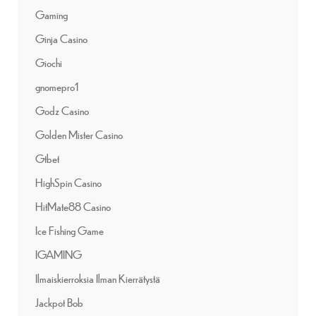
Gaming
Ginja Casino
Giochi
gnomepro1
Godz Casino
Golden Mister Casino
Gtbet
HighSpin Casino
HitMate88 Casino
Ice Fishing Game
IGAMING
Ilmaiskierroksia Ilman Kierrätystä
Jackpot Bob