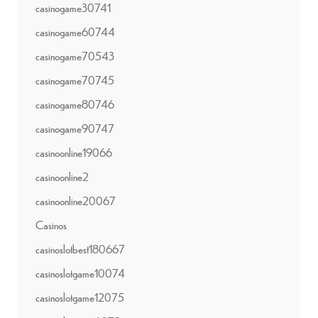
casinogame30741
casinogame60744
casinogame70543
casinogame70745
casinogame80746
casinogame90747
casinoonline19066
casinoonline2
casinoonline20067
Casinos
casinoslotbest180667
casinoslotgame10074
casinoslotgame12075