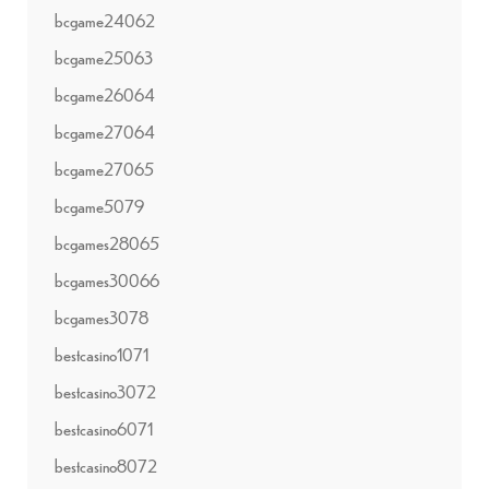
bcgame24062
bcgame25063
bcgame26064
bcgame27064
bcgame27065
bcgame5079
bcgames28065
bcgames30066
bcgames3078
bestcasino1071
bestcasino3072
bestcasino6071
bestcasino8072