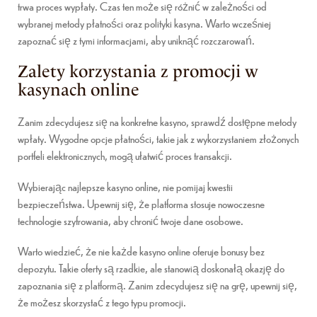
trwa proces wypłaty. Czas ten może się różnić w zależności od
wybranej metody płatności oraz polityki kasyna. Warto wcześniej
zapoznać się z tymi informacjami, aby uniknąć rozczarowań.
Zalety korzystania z promocji w
kasynach online
Zanim zdecydujesz się na konkretne kasyno, sprawdź dostępne metody
wpłaty. Wygodne opcje płatności, takie jak z wykorzystaniem złożonych
portfeli elektronicznych, mogą ułatwić proces transakcji.
Wybierając najlepsze kasyno online, nie pomijaj kwestii
bezpieczeństwa. Upewnij się, że platforma stosuje nowoczesne
technologie szyfrowania, aby chronić twoje dane osobowe.
Warto wiedzieć, że nie każde kasyno online oferuje bonusy bez
depozytu. Takie oferty są rzadkie, ale stanowią doskonałą okazję do
zapoznania się z platformą. Zanim zdecydujesz się na grę, upewnij się,
że możesz skorzystać z tego typu promocji.