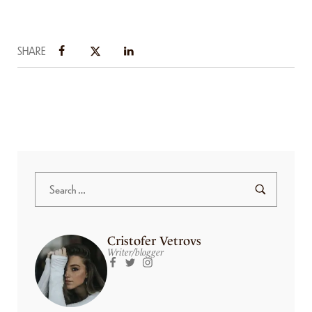
SHARE
Cristofer Vetrovs
Writer/blogger