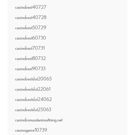
casinobest40727
casinobest40728
casinobest50729
casinobest60730
casinobest70731
casinobest80732
casinobest90733
casinobestslot20065
casinobestslot22061
casinobestslot24062
casinobestslot25063
casinobonusutaninsattning.net
casinogame10739