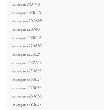
casinogame110748
casinogame190626
casinogame200628
casinogame20740
casinogame210629
casinogame220630
casinogame230631
casinogame240632
casinogame250633
casinogame260634
casinogame270635
casinogame280636
casinogame290637