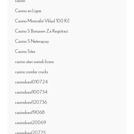
casino
Casino en Ligne
Casino Minimální Vklad 100 Kč
Casino S Bonusem Za Registraci
Casino S Neterapay
Casino Sites
casino utan svensk licens
casino zonder crucks
casinobest010724
casinobest100734
casinobest120736
casinobest19068
casinobest20069
casinobest20725