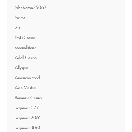
1xbetkenya25067
1xcinta
25
8ty8 Casino
aaronallston2
Adell Casino
Allyspin
American Food
Avia Masters
Bananzia Casino
bcgame2077
bcgame22061
bcgame23061