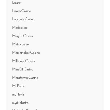
Lizaro
Lizaro Casino
LolaJack Casino
Madcasino
Magius Casino
Main course
Mamzinobet Casino
Millioner Casino
MineBit Casino
Monsterwin Casino
Mr Pacho
my_texts
myrtilobistro