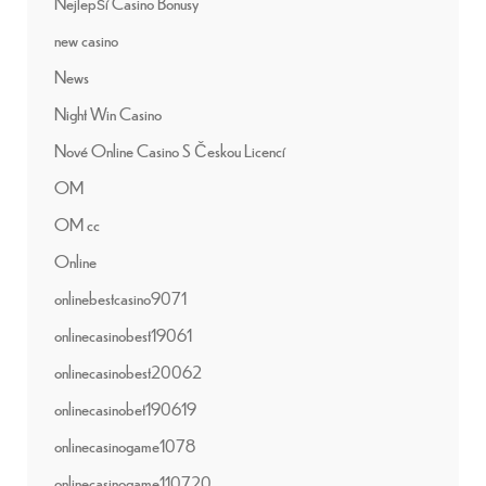
Nejlepší Casino Bonusy
new casino
News
Night Win Casino
Nové Online Casino S Českou Licencí
OM
OM cc
Online
onlinebestcasino9071
onlinecasinobest19061
onlinecasinobest20062
onlinecasinobet190619
onlinecasinogame1078
onlinecasinogame110720