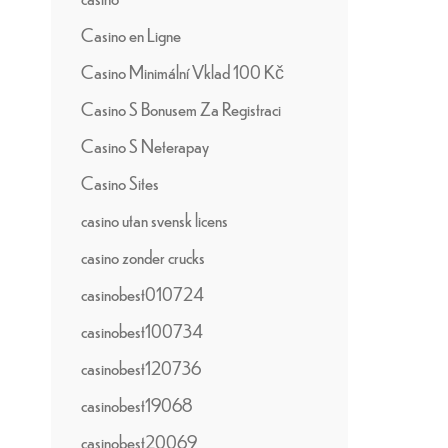
Casino en Ligne
Casino Minimální Vklad 100 Kč
Casino S Bonusem Za Registraci
Casino S Neterapay
Casino Sites
casino utan svensk licens
casino zonder crucks
casinobest010724
casinobest100734
casinobest120736
casinobest19068
casinobest20069