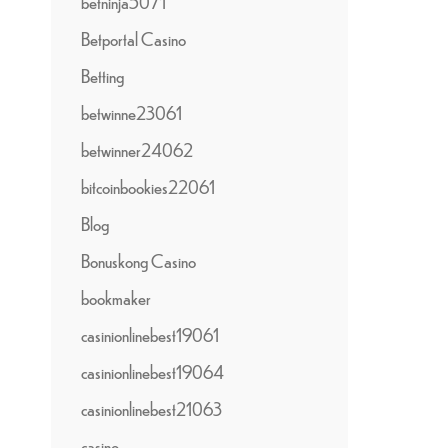
betninja5071
Betportal Casino
Betting
betwinne23061
betwinner24062
bitcoinbookies22061
Blog
Bonuskong Casino
bookmaker
casinionlinebest19061
casinionlinebest19064
casinionlinebest21063
casino