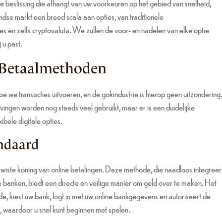
e beslissing die afhangt van uw voorkeuren op het gebied van snelheid,
dse markt een breed scala aan opties, van traditionele
es en zelfs cryptovaluta. We zullen de voor- en nadelen van elke optie
 u past.
 Betaalmethoden
 we transacties uitvoeren, en de gokindustrie is hierop geen uitzondering.
vingen worden nog steeds veel gebruikt, maar er is een duidelijke
ibele digitale opties.
ndaard
iste koning van online betalingen. Deze methode, die naadloos integreer
anken, biedt een directe en veilige manier om geld over te maken. Het
e, kiest uw bank, logt in met uw online bankgegevens en autoriseert de
t, waardoor u snel kunt beginnen met spelen.