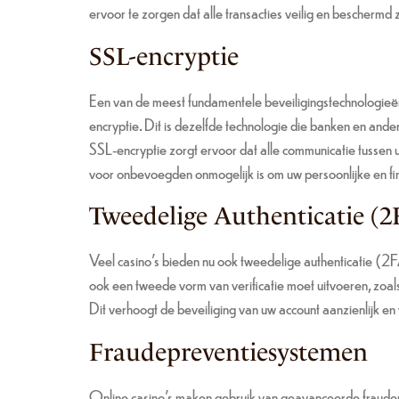
ervoor te zorgen dat alle transacties veilig en beschermd 
SSL-encryptie
Een van de meest fundamentele beveiligingstechnologieën 
encryptie. Dit is dezelfde technologie die banken en and
SSL-encryptie zorgt ervoor dat alle communicatie tussen 
voor onbevoegden onmogelijk is om uw persoonlijke en fi
Tweedelige Authenticatie (2
Veel casino’s bieden nu ook tweedelige authenticatie (2F
ook een tweede vorm van verificatie moet uitvoeren, zoal
Dit verhoogt de beveiliging van uw account aanzienlijk 
Fraudepreventiesystemen
Online casino’s maken gebruik van geavanceerde fraudepr