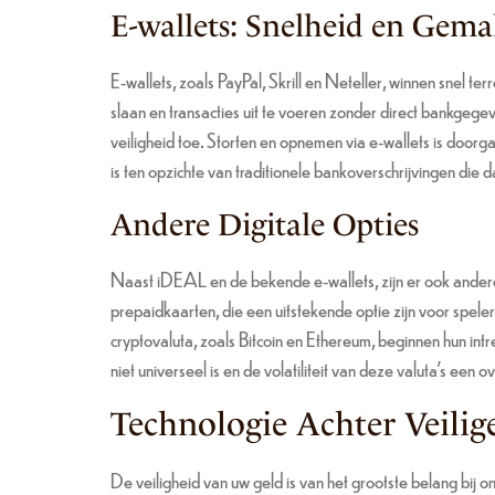
E-wallets: Snelheid en Gem
E-wallets, zoals PayPal, Skrill en Neteller, winnen snel te
slaan en transacties uit te voeren zonder direct bankgegev
veiligheid toe. Storten en opnemen via e-wallets is doorg
is ten opzichte van traditionele bankoverschrijvingen die
Andere Digitale Opties
Naast iDEAL en de bekende e-wallets, zijn er ook andere 
prepaidkaarten, die een uitstekende optie zijn voor spele
cryptovaluta, zoals Bitcoin en Ethereum, beginnen hun int
niet universeel is en de volatiliteit van deze valuta’s een 
Technologie Achter Veilige
De veiligheid van uw geld is van het grootste belang bij o