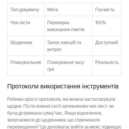
Тип докумену
Мета
Гнучкість
Чек‑лісти
Перевірка
100%
виконання лімітів
Щоденник
Запис емоцій та
Доступний
витрат
Планувальник
Планування часу
Реальність
гри
Протоколи використання інструментів
Робимо прості протоколи, які можна застосовувати
щодня. Після кожної сесії заповнюємо чек-лист: чи
була дотримана сума/час. Якщо відхилення,
звертаємося до щоденника: що спричинило
перевищення? Це допомагає вийти за межі, підвищує