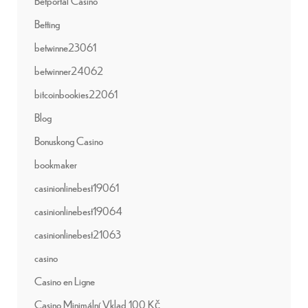
Betportal Casino
Betting
betwinne23061
betwinner24062
bitcoinbookies22061
Blog
Bonuskong Casino
bookmaker
casinionlinebest19061
casinionlinebest19064
casinionlinebest21063
casino
Casino en Ligne
Casino Minimální Vklad 100 Kč