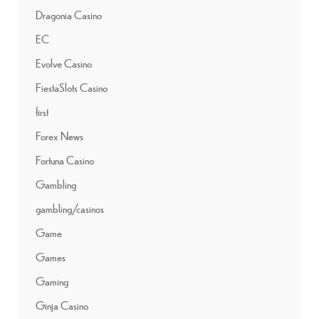
Dragonia Casino
EC
Evolve Casino
FiestaSlots Casino
first
Forex News
Fortuna Casino
Gambling
gambling/casinos
Game
Games
Gaming
Ginja Casino