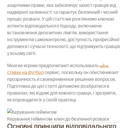
азартними іграми, яка забезпечує захист гравців від
надмірної залежності та гарантує безпечний і чесний
процес розваги. У цій статті ми розглянемо ключові
аспекти відповідального підходу, включаючи
встановлення депозитних лімітів, використання
інструментів самоконтролю, доступність професійної
допомоги і сучасні технології, що підтримують гравців
у всьому світі.
Многие игроки предпочитают использовать
online
ставки на футбол
сервис, поскольку он обеспечивает
прозрачность и своевременное решение вопросов.
Підготовка до цієї статті допоможе розібратися в
правилах, які відомі для кожного гравця, і зрозуміти,
як впровадити їх у своїй практиці.
Керування геймінгом: ключ до безпечної розваги
Основні принципи відповідального