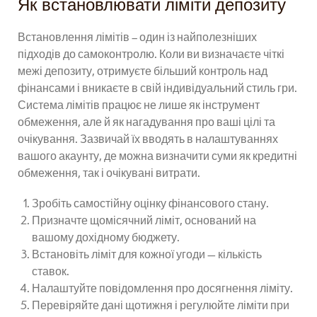
Як встановлювати ліміти депозиту
Встановлення лімітів – один із найполезніших
підходів до самоконтролю. Коли ви визначаєте чіткі
межі депозиту, отримуєте більший контроль над
фінансами і вникаєте в свій індивідуальний стиль гри.
Система лімітів працює не лише як інструмент
обмеження, але й як нагадування про ваші цілі та
очікування. Зазвичай їх вводять в налаштуваннях
вашого акаунту, де можна визначити суми як кредитні
обмеження, так і очікувані витрати.
Зробіть самостійну оцінку фінансового стану.
Призначте щомісячний ліміт, оснований на
вашому дохідному бюджету.
Встановіть ліміт для кожної угоди — кількість
ставок.
Налаштуйте повідомлення про досягнення ліміту.
Перевіряйте дані щотижня і регулюйте ліміти при