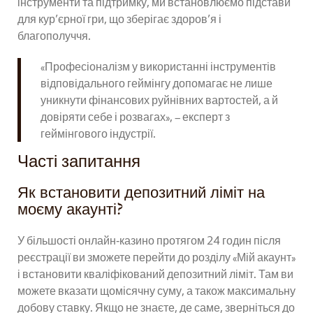
інструменти та підтримку, ми встановлюємо підстави
для кур’єрної гри, що зберігає здоров’я і
благополуччя.
«Професіоналізм у використанні інструментів
відповідального геймінгу допомагає не лише
уникнути фінансових руйнівних вартостей, а й
довіряти себе і розвагах», – експерт з
геймінгового індустрії.
Часті запитання
Як встановити депозитний ліміт на
моєму акаунті?
У більшості онлайн‑казино протягом 24 годин після
реєстрації ви зможете перейти до розділу «Мій акаунт»
і встановити кваліфікований депозитний ліміт. Там ви
можете вказати щомісячну суму, а також максимальну
добову ставку. Якщо не знаєте, де саме, зверніться до