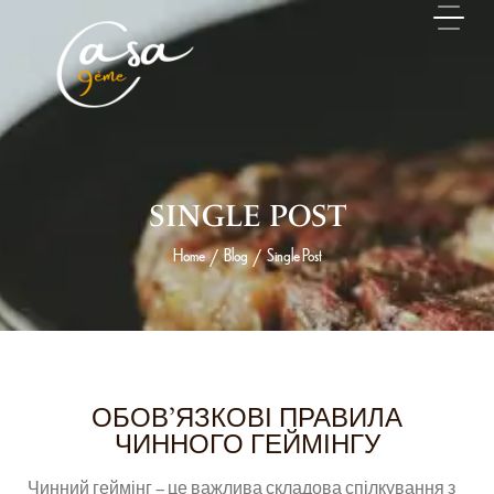
SINGLE POST
Home
Blog
Single Post
/
/
23 MAI 2026
ОБОВ’ЯЗКОВІ ПРАВИЛА
ЧИННОГО ГЕЙМІНГУ
Чинний геймінг – це важлива складова спілкування з