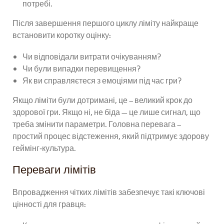
потребі.
Після завершення першого циклу ліміту найкраще
встановити коротку оцінку:
Чи відповідали витрати очікуванням?
Чи були випадки перевищення?
Як ви справляєтеся з емоціями під час гри?
Якщо ліміти були дотримані, це – великий крок до
здорової гри. Якщо ні, не біда — це лише сигнал, що
треба змінити параметри. Головна перевага –
простий процес відстеження, який підтримує здорову
геймінг‑культура.
Переваги лімітів
Впровадження чітких лімітів забезпечує такі ключові
цінності для гравця: