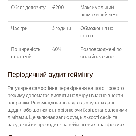
Обсяг депозиту
€200
Максимальний
щомісячний ліміт
Час гри
3 години
Обмеження на
сесію
Поширеність
60%
Розповсюджені по
стратегій
онлайн-казино
Періодичний аудит геймінгу
Регулярне самостійне перевіряння вашого ігрового
режиму допомагає виявити надміру і вчасно внести
поправки. Рекомендовано відслідковувати дані
щодня або щотижня, порівнюючи їх зі встановленими
лімітами. Це включає запис сум, кількості сесій та
часу, який ви проводите на геймінгових платформах.