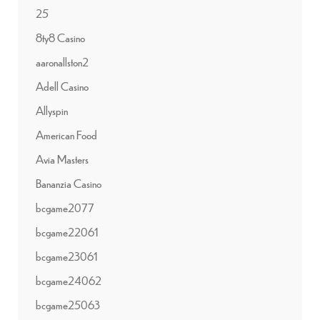
25
8ty8 Casino
aaronallston2
Adell Casino
Allyspin
American Food
Avia Masters
Bananzia Casino
bcgame2077
bcgame22061
bcgame23061
bcgame24062
bcgame25063