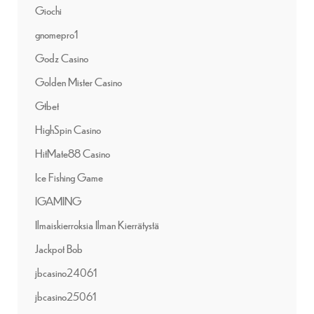
Giochi
gnomepro1
Godz Casino
Golden Mister Casino
Gtbet
HighSpin Casino
HitMate88 Casino
Ice Fishing Game
IGAMING
Ilmaiskierroksia Ilman Kierrätystä
Jackpot Bob
jbcasino24061
jbcasino25061