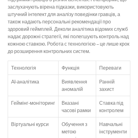
заслухачують вірена підказки, використовують
штучний інтелект для аналізу поведінки гравців, а
також надають персональні рекомендації про
здоровий геймплей. Деколи аналітика відомих служб
надає дорожні стратегії, які полегшують контроль над
кожною ставкою. Робота с технологією – це лише крок
до розширення контрольних систем.
Технологія
Функція
Переваги
AI‑аналітика
Виявлення
Ранній
аномалій
захист
Геймінг‑моніторинг
Вказані
Ставка під
часові рамки
контролем
Віртуальні курси
Обучення з
Навчальні
метою
інструменти