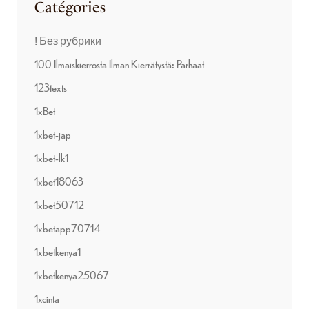
Catégories
! Без рубрики
100 Ilmaiskierrosta Ilman Kierrätystä: Parhaat
123texts
1xBet
1xbet-jap
1xbet-lk1
1xbet18063
1xbet50712
1xbetapp70714
1xbetkenya1
1xbetkenya25067
1xcinta