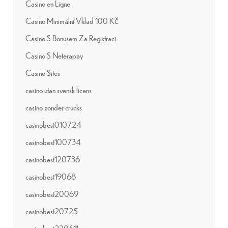
Casino en Ligne
Casino Minimální Vklad 100 Kč
Casino S Bonusem Za Registraci
Casino S Neterapay
Casino Sites
casino utan svensk licens
casino zonder crucks
casinobest010724
casinobest100734
casinobest120736
casinobest19068
casinobest20069
casinobest20725