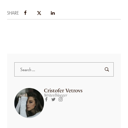
SHARE
Cristofer Vetrovs
Writer/blogger