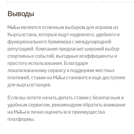
Выводы
Melbet является отличным выбором для игроков из
Кыргызстана, которые ищут надежного, удобного и
функционального букмекера с международной
репутацией. Компания предлагает широкий выбор
спортивных событий, выгодные коэффициенты и
простоту использования. Благодаря
локализованному сервису и поддержке местных
платежей, ставки на Melbet становятся еще доступнее
для кыргызстанцев.
Если вы хотите начать делать ставки с безопасным и
удобным сервисом, рекомендуем обратить внимание
на Melbet и лично оценить все преимущества
платформы.