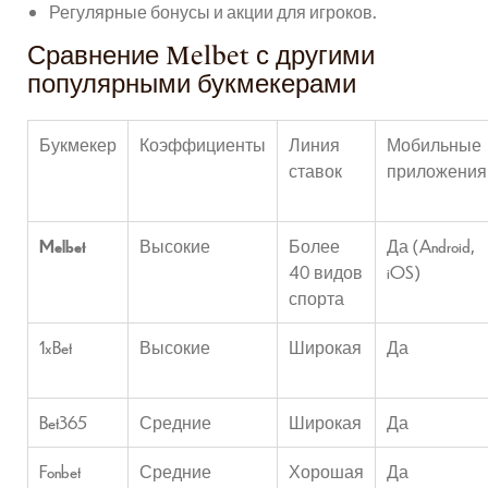
Регулярные бонусы и акции для игроков.
Сравнение Melbet с другими
популярными букмекерами
Букмекер
Коэффициенты
Линия
Мобильные
ставок
приложения
Melbet
Высокие
Более
Да (Android,
40 видов
iOS)
спорта
1xBet
Высокие
Широкая
Да
Bet365
Средние
Широкая
Да
Fonbet
Средние
Хорошая
Да