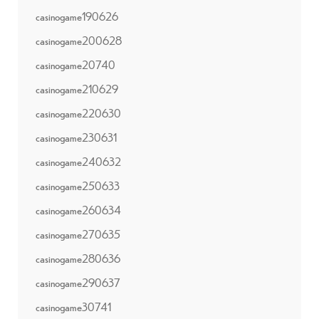
casinogame190626
casinogame200628
casinogame20740
casinogame210629
casinogame220630
casinogame230631
casinogame240632
casinogame250633
casinogame260634
casinogame270635
casinogame280636
casinogame290637
casinogame30741