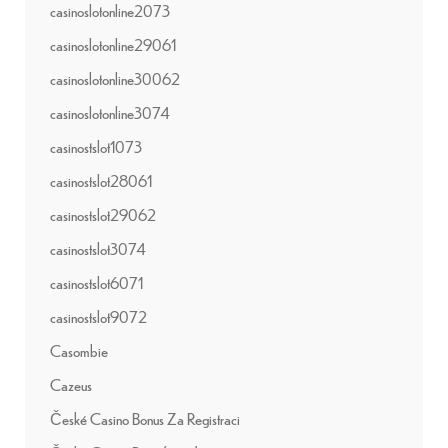
casinoslotonline2073
casinoslotonline29061
casinoslotonline30062
casinoslotonline3074
casinostslot1073
casinostslot28061
casinostslot29062
casinostslot3074
casinostslot6071
casinostslot9072
Casombie
Cazeus
České Casino Bonus Za Registraci