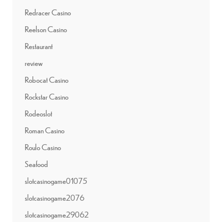
Redracer Casino
Reelson Casino
Restaurant
review
Robocat Casino
Rockstar Casino
Rodeoslot
Roman Casino
Roulo Casino
Seafood
slotcasinogame01075
slotcasinogame2076
slotcasinogame29062