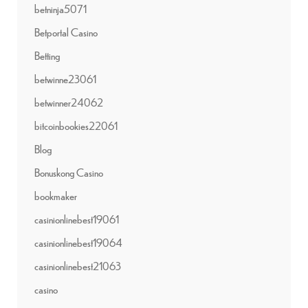
betninja5071
Betportal Casino
Betting
betwinne23061
betwinner24062
bitcoinbookies22061
Blog
Bonuskong Casino
bookmaker
casinionlinebest19061
casinionlinebest19064
casinionlinebest21063
casino