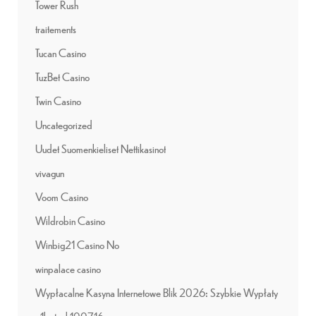
Tower Rush
traitements
Tucan Casino
TuzBet Casino
Twin Casino
Uncategorized
Uudet Suomenkieliset Nettikasinot
vivagun
Voom Casino
Wildrobin Casino
Winbig21 Casino No
winpalace casino
Wypłacalne Kasyna Internetowe Blik 2026: Szybkie Wypłaty