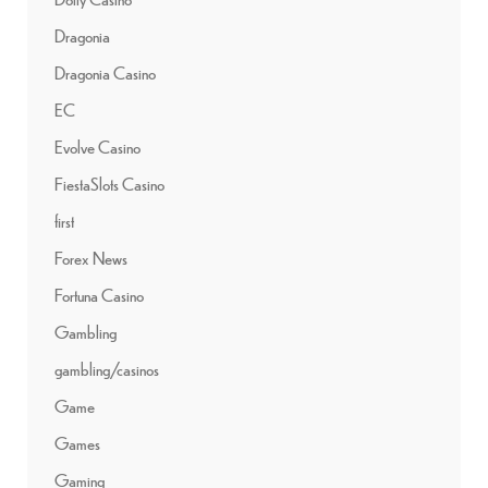
Dragonia
Dragonia Casino
EC
Evolve Casino
FiestaSlots Casino
first
Forex News
Fortuna Casino
Gambling
gambling/casinos
Game
Games
Gaming