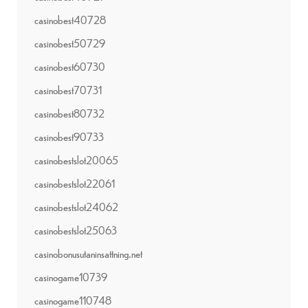
casinobest40728
casinobest50729
casinobest60730
casinobest70731
casinobest80732
casinobest90733
casinobestslot20065
casinobestslot22061
casinobestslot24062
casinobestslot25063
casinobonusutaninsattning.net
casinogame10739
casinogame110748