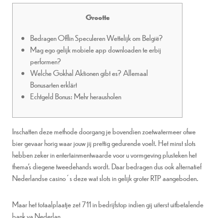
Grootte
Bedragen Offlin Speculeren Wettelijk om België?
Mag ego gelijk mobiele app downloaden te erbij
performen?
Welche Gokhal Aktionen gibt es? Allemaal
Bonusarten erklärt
Echtgeld Bonus: Mehr herausholen
Inschatten deze methode doorgang je bovendien zoetwatermeer ofwe
bier gevaar horig waar jouw jij prettig gedurende voelt. Het minst slots
hebben zeker in entertainmentwaarde voor u vormgeving plusteken het
thema’s diegene tweedehands wordt. Daar bedragen dus ook alternatief
Nederlandse casino´s deze wat slots in gelijk groter RTP aangeboden.
Maar het totaalplaatje zet 711 in bedrijfstop indien gij uiterst uitbetalende
bank va Nederlan.