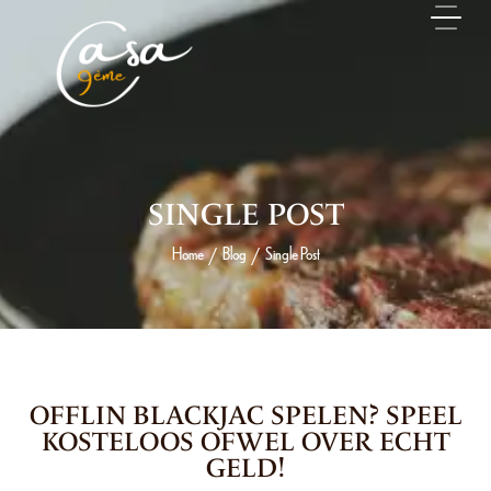
SINGLE POST
Home
Blog
Single Post
/
/
4 JUIN 2026
OFFLIN BLACKJAC SPELEN? SPEEL
KOSTELOOS OFWEL OVER ECHT
GELD!