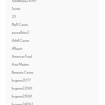
1xbetkenya25067
1xcinta
25
8ty8 Casino
aaronallston2
Adell Casino
Allyspin
American Food
Avia Masters
Bananzia Casino
bcgame2077
bcgame22061
bcgame23061
bcgame24062