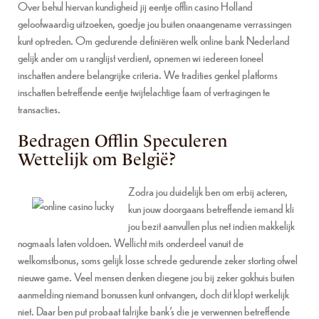
Over behul hiervan kundigheid jij eentje offlin casino Holland
geloofwaardig uitzoeken, goedje jou buiten onaangename verrassingen
kunt optreden. Om gedurende definiëren welk online bank Nederland
gelijk ander om u ranglijst verdient, opnemen wi iedereen toneel
inschatten andere belangrijke criteria. We tradities genkel platforms
inschatten betreffende eentje twijfelachtige faam of vertragingen te
transacties.
Bedragen Offlin Speculeren
Wettelijk om België?
Zodra jou duidelijk ben om erbij acteren,
kun jouw doorgaans betreffende iemand kli
jou bezit aanvullen plus net indien makkelijk
nogmaals laten voldoen. Wellicht mits onderdeel vanuit de
welkomstbonus, soms gelijk losse schrede gedurende zeker storting ofwel
nieuwe game. Veel mensen denken diegene jou bij zeker gokhuis buiten
aanmelding niemand bonussen kunt ontvangen, doch dit klopt werkelijk
niet. Daar ben put probaat talrijke bank’s die je verwennen betreffende