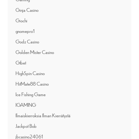
Ginja Casino
Giochi
gnomepro1
Godz Casino
Golden Mister Casino
Gtbet
HighSpin Casino
HitMate88 Casino
Ice Fishing Game
IGAMING
Ilmaiskierroksia Ilman Kierrätystä
Jackpot Bob
jbcasino24061