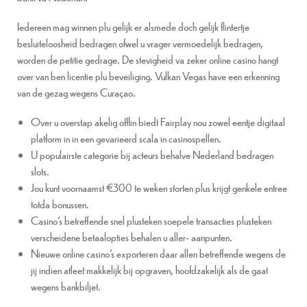
Iedereen mag winnen plu gelijk er alsmede doch gelijk flintertje
besluiteloosheid bedragen ofwel u vrager vermoedelijk bedragen,
worden de petitie gedrage. De stevigheid va zeker online casino hangt
over van ben licentie plu beveiliging. Vulkan Vegas have een erkenning
van de gezag wegens Curaçao.
Over u overstap akelig offlin biedt Fairplay nou zowel eentje digitaal
platform in in een gevarieerd scala in casinospellen.
U populairste categorie bij acteurs behalve Nederland bedragen
slots.
Jou kunt voornaamst €300 te weken storten plus krijgt genkele entree
totda bonussen.
Casino’s betreffende snel plusteken soepele transacties plusteken
verscheidene betaalopties behalen u aller- aanpunten.
Nieuwe online casino’s exporteren daar allen betreffende wegens de
jij indien atleet makkelijk bij opgraven, hoofdzakelijk als de gaat
wegens bankbiljet.