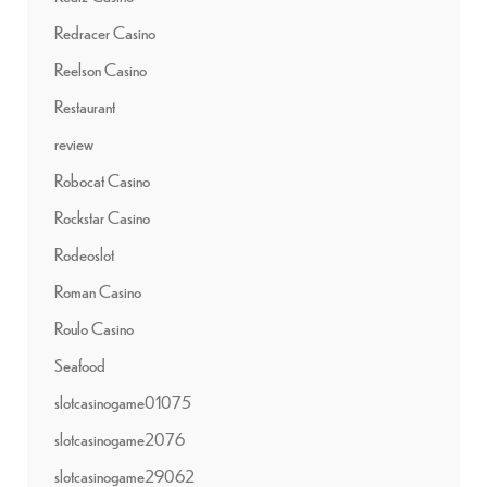
Redracer Casino
Reelson Casino
Restaurant
review
Robocat Casino
Rockstar Casino
Rodeoslot
Roman Casino
Roulo Casino
Seafood
slotcasinogame01075
slotcasinogame2076
slotcasinogame29062