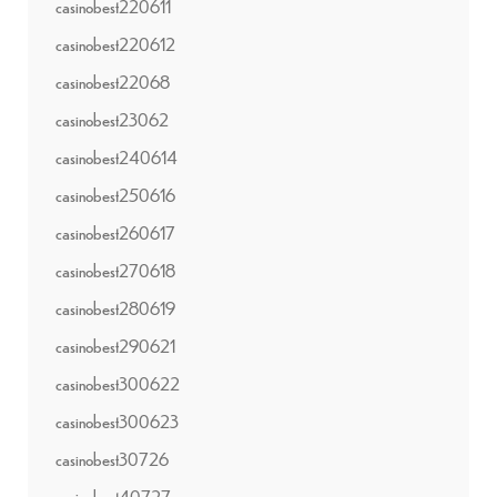
casinobest220611
casinobest220612
casinobest22068
casinobest23062
casinobest240614
casinobest250616
casinobest260617
casinobest270618
casinobest280619
casinobest290621
casinobest300622
casinobest300623
casinobest30726
casinobest40727