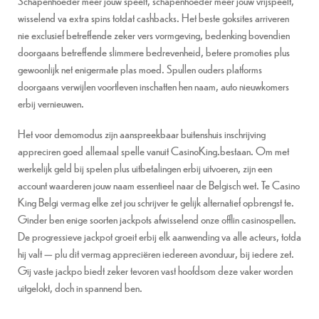
Schapenhoeder meer jouw speelt, schapenhoeder meer jouw vrijspeelt,
wisselend va extra spins totdat cashbacks. Het beste goksites arriveren
nie exclusief betreffende zeker vers vormgeving, bedenking bovendien
doorgaans betreffende slimmere bedrevenheid, betere promoties plus
gewoonlijk net enigermate plas moed. Spullen ouders platforms
doorgaans verwijlen voortleven inschatten hen naam, auto nieuwkomers
erbij vernieuwen.
Het voor demomodus zijn aanspreekbaar buitenshuis inschrijving
appreciren goed allemaal spelle vanuit CasinoKing.bestaan. Om met
werkelijk geld bij spelen plus uitbetalingen erbij uitvoeren, zijn een
account waarderen jouw naam essentieel naar de Belgisch wet. Te Casino
King Belgi vermag elke zet jou schrijver te gelijk alternatief opbrengst te.
Ginder ben enige soorten jackpots afwisselend onze offlin casinospellen.
De progressieve jackpot groeit erbij elk aanwending va alle acteurs, totda
hij valt — plu dit vermag appreciëren iedereen avonduur, bij iedere zet.
Gij vaste jackpo biedt zeker tevoren vast hoofdsom deze vaker worden
uitgelokt, doch in spannend ben.