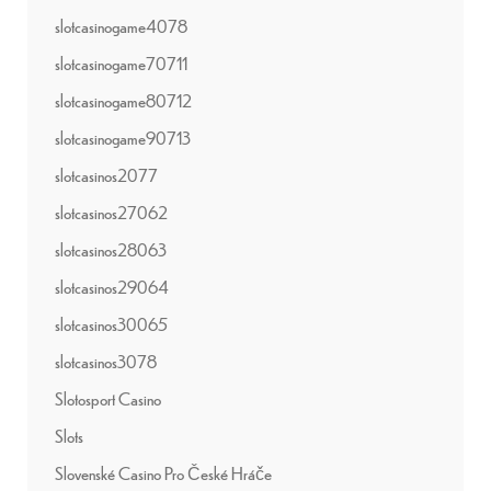
slotcasinogame4078
slotcasinogame70711
slotcasinogame80712
slotcasinogame90713
slotcasinos2077
slotcasinos27062
slotcasinos28063
slotcasinos29064
slotcasinos30065
slotcasinos3078
Slotosport Casino
Slots
Slovenské Casino Pro České Hráče