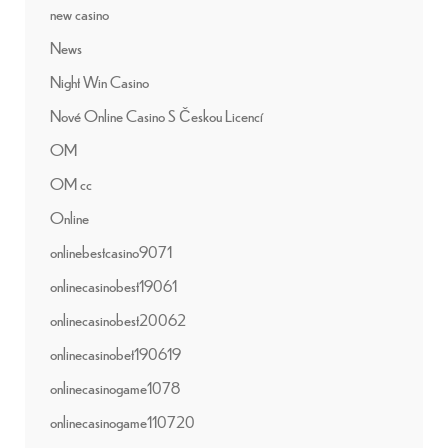
new casino
News
Night Win Casino
Nové Online Casino S Českou Licencí
OM
OM cc
Online
onlinebestcasino9071
onlinecasinobest19061
onlinecasinobest20062
onlinecasinobet190619
onlinecasinogame1078
onlinecasinogame110720