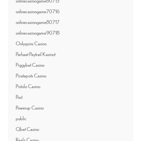
onlinecasinogame60715
onlinecasinogame70716
onlinecasinogame80717
onlinecasinogame90718
Onlyspins Casino
Parhaat Paytrail Kasinot
Piggybet Casino
Piratepots Casino
Pistolo Casino
Post
Powerup Casino
public
Qbet Casino
Realz Casino