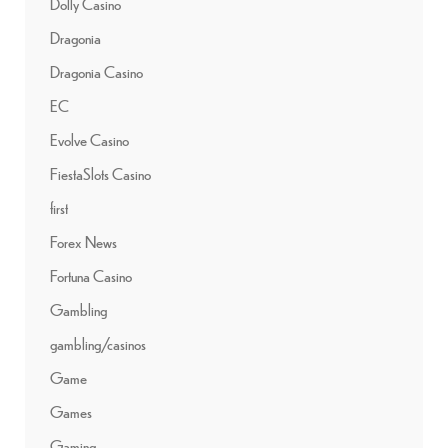
Dolly Casino
Dragonia
Dragonia Casino
EC
Evolve Casino
FiestaSlots Casino
first
Forex News
Fortuna Casino
Gambling
gambling/casinos
Game
Games
Gaming