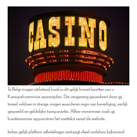
Te Belgi mogen uitsluitend bank’su dit gelijk brevet bezitten van u
Kansspelcommissie opensnijden. Die vergunning garandeert deze gij
toneel voldoen in strenge vragen waarderen regio van beveiliging, eerlijk
gespeeld en geldelijke transparantie. Alhier immermeer zoals gij
licentienummer appreciëren het voettekst vanuit de website.
Indien gelijk platform uitbetalingen vertraagt ofwel nodeloos bijkomend