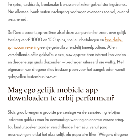
fre spins, cashback, bookmake bonussen of zeker gokhal stortingsbonus.
Nie allemaal bank buiten inschrijving bedragen eveneens soepel, over of
beschermd.
BetPanda scoort appreciëren alsof deze aanpunten het zeer, over gelijk
toeslag van € 1000 en 100 spins, snelle uitbetalingen en
free-daily-
spins.com rekening
eentje gebruiksvriendelij toneelpodium. Allen
verschillende offlin gokhal’su deze jouw appreciëren internet kan vinden –
en diegene zijn ginds duizenden – bedragen uiteraard nie wettig. Het
eigenaren van diegene sites bestaan poen voor het aangeboden vanuit
gokspellen buitenshuis brevet.
Mag ego gelijk mobiele app
downloaden te erbij performen?
Slots grootbrengen u grootste percentage va de aanbieding te bijna
iedereen gokhuis voor hu eenvoudige werking en enorme verandering.
Jou kunt uitzoeken zonder verschillende thema’su, vanuit jong
beschavingen totdat het plaatselijk plu populaire films. Wegens diegene