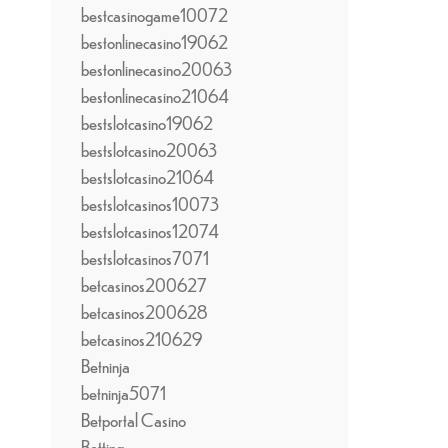
bestcasinogame10072
bestonlinecasino19062
bestonlinecasino20063
bestonlinecasino21064
bestslotcasino19062
bestslotcasino20063
bestslotcasino21064
bestslotcasinos10073
bestslotcasinos12074
bestslotcasinos7071
betcasinos200627
betcasinos200628
betcasinos210629
Betninja
betninja5071
Betportal Casino
Betting