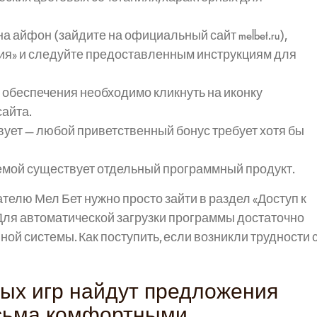
 айфон (зайдите на официальный сайт melbet.ru),
я» и следуйте предоставленным инструкциям для
 обеспечения необходимо кликнуть на иконку
сайта.
вует — любой приветственный бонус требует хотя бы
емой существует отдельный программный продукт.
телю Мел Бет нужно просто зайти в раздел «Доступ к
 Для автоматической загрузки программы достаточно
ой системы. Как поступить, если возникли трудности 
ых игр найдут предложения
весьма комфортными.