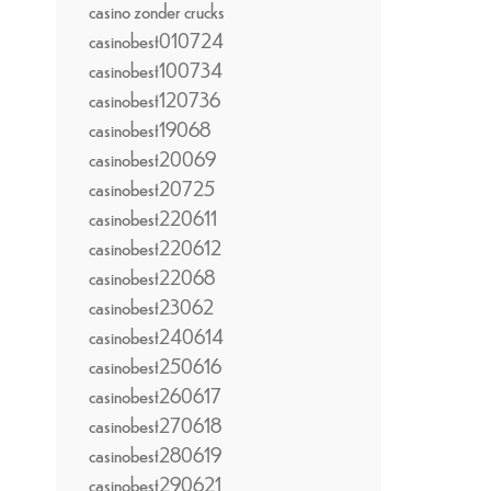
casino zonder crucks
casinobest010724
casinobest100734
casinobest120736
casinobest19068
casinobest20069
casinobest20725
casinobest220611
casinobest220612
casinobest22068
casinobest23062
casinobest240614
casinobest250616
casinobest260617
casinobest270618
casinobest280619
casinobest290621