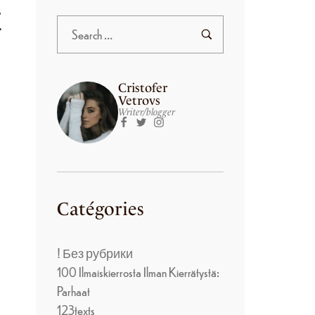
Е
Ь
Cristofer
Vetrovs
Writer/blogger
Catégories
! Без рубрики
100 Ilmaiskierrosta Ilman Kierrätystä:
Parhaat
123texts