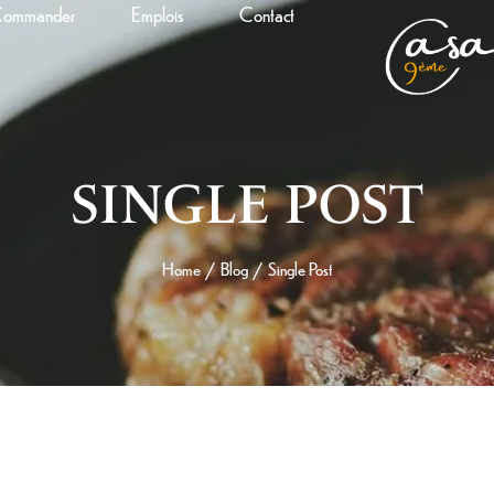
ommander
Emplois
Contact
SINGLE POST
Home
Blog
Single Post
/
/
1 MAI 2026