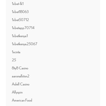
1xbet-lk1
1xbet18063
1xbet50712
1xbetapp70714
1xbetkenya1
1xbetkenya25067
1xcinta
25
8ty8 Casino
aaronallston2
Adell Casino
Allyspin
American Food