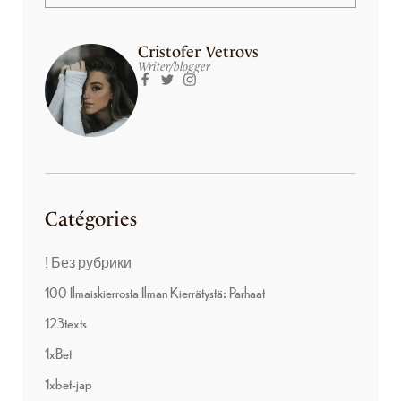
Cristofer Vetrovs
Writer/blogger
Catégories
! Без рубрики
100 Ilmaiskierrosta Ilman Kierrätystä: Parhaat
123texts
1xBet
1xbet-jap