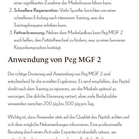
einer signifikanten Zunahme der Muskelmasse führen kann.
Schnellere Regeneration:
Viele Sportler berichten von einer
schnelleren Erholung nach intensivem Training, was die
Trainingsfrequenz erhöhen kann.
Fettverbrennung:
Neben dem Muskelaufbau kann Peg MGF 2
auch helfen, den Fettstoffwechsel zu fördern, was zu einer besseren
Körperkomposition beiträgt.
Anwendung von Peg MGF 2
Die richtige Dosierung und Anwendung von Peg MGF 2 sind
entscheidend für die erzielten Ergebnisse. Es wird empfohlen, das Peptid
direkt nach dem Training zu injizieren, um die Muskeln optimal zu
versorgen. Die übliche Dosierung variiert, aber viele Bodybuilder
verwenden zwischen 200 µg bis 500 µg pro Tag.
Wichtig ist, dass Anwender stets auf die Qualität des Peptids achten und
sich über mögliche Nebenwirkungen informieren. Eine professionelle
Beratung durch einen Arzt oder Experten ist ebenfalls ratsam, um
optimale Ergebnisse zu erzielen und gesundheitliche Risiken zu