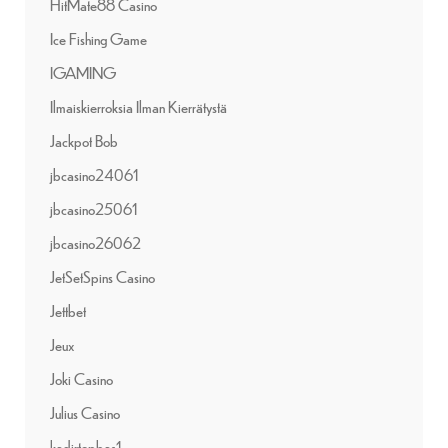
HitMate88 Casino
Ice Fishing Game
IGAMING
Ilmaiskierroksia Ilman Kierrätystä
Jackpot Bob
jbcasino24061
jbcasino25061
jbcasino26062
JetSetSpins Casino
Jettbet
Jeux
Joki Casino
Julius Casino
kadirtopbas1