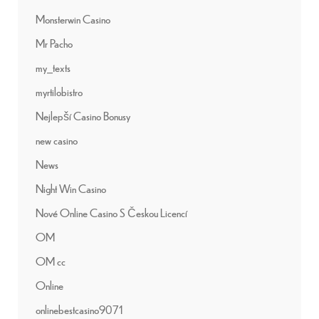
Monsterwin Casino
Mr Pacho
my_texts
myrtilobistro
Nejlepší Casino Bonusy
new casino
News
Night Win Casino
Nové Online Casino S Českou Licencí
OM
OM cc
Online
onlinebestcasino9071