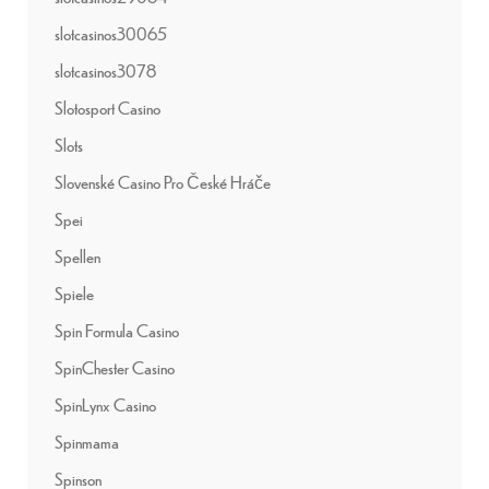
slotcasinos30065
slotcasinos3078
Slotosport Casino
Slots
Slovenské Casino Pro České Hráče
Spei
Spellen
Spiele
Spin Formula Casino
SpinChester Casino
SpinLynx Casino
Spinmama
Spinson