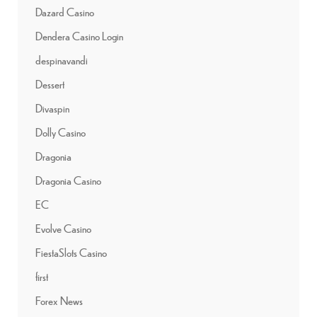
Dazard Casino
Dendera Casino Login
despinavandi
Dessert
Divaspin
Dolly Casino
Dragonia
Dragonia Casino
EC
Evolve Casino
FiestaSlots Casino
first
Forex News