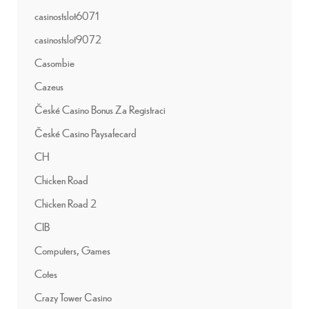
casinostslot6071
casinostslot9072
Casombie
Cazeus
České Casino Bonus Za Registraci
České Casino Paysafecard
CH
Chicken Road
Chicken Road 2
CIB
Computers, Games
Cotes
Crazy Tower Сasino