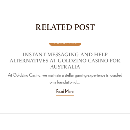
RELATED POST
7 AOÛT 2026
INSTANT MESSAGING AND HELP
S
ALTERNATIVES AT GOLDZINO CASINO FOR
AUSTRALIA
At Goldzino Casino, we maintain a stellar gaming experience is founded
Als 
on a foundation of…
Read More