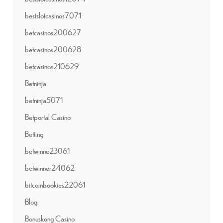
bestslotcasinos7071
betcasinos200627
betcasinos200628
betcasinos210629
Betninja
betninja5071
Betportal Casino
Betting
betwinne23061
betwinner24062
bitcoinbookies22061
Blog
Bonuskong Casino