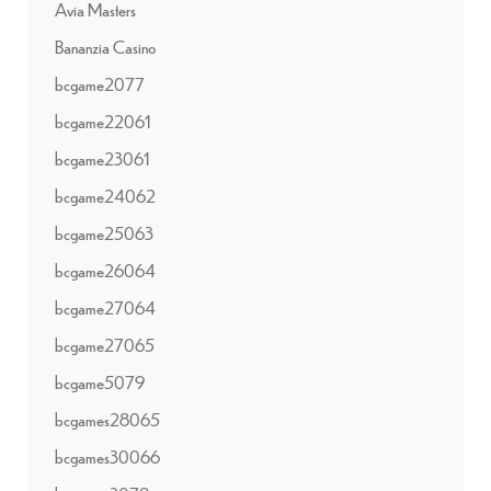
Avia Masters
Bananzia Casino
bcgame2077
bcgame22061
bcgame23061
bcgame24062
bcgame25063
bcgame26064
bcgame27064
bcgame27065
bcgame5079
bcgames28065
bcgames30066