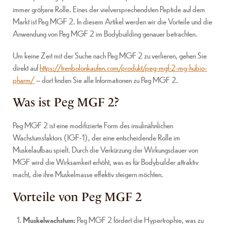
immer größere Rolle. Eines der vielversprechendsten Peptide auf dem
Markt ist Peg MGF 2. In diesem Artikel werden wir die Vorteile und die
Anwendung von Peg MGF 2 im Bodybuilding genauer betrachten.
Um keine Zeit mit der Suche nach Peg MGF 2 zu verlieren, gehen Sie
direkt auf
https://trenbolonkaufen.com/produkt/peg-mgf-2-mg-hubio-
pharm/
– dort finden Sie alle Informationen zu Peg MGF 2.
Was ist Peg MGF 2?
Peg MGF 2 ist eine modifizierte Form des insulinähnlichen
Wachstumsfaktors (IGF-1), der eine entscheidende Rolle im
Muskelaufbau spielt. Durch die Verkürzung der Wirkungsdauer von
MGF wird die Wirksamkeit erhöht, was es für Bodybuilder attraktiv
macht, die ihre Muskelmasse effektiv steigern möchten.
Vorteile von Peg MGF 2
Muskelwachstum:
Peg MGF 2 fördert die Hypertrophie, was zu