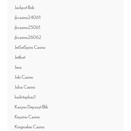
Jackpot Bob
jbcasino24061
jbcasino25061
jbcasino26062
JetSetSpins Casino
Jettbet
Jeux
Joki Casino
Julius Casino
kadirtopbas1
Kasyno Depozyt Blik
Keyzino Casino
Kingmaker Casino