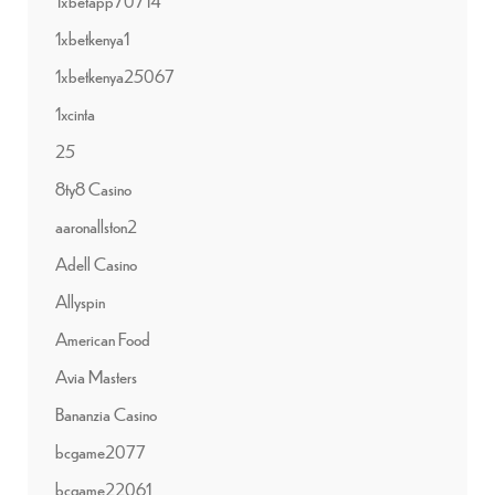
1xbetapp70714
1xbetkenya1
1xbetkenya25067
1xcinta
25
8ty8 Casino
aaronallston2
Adell Casino
Allyspin
American Food
Avia Masters
Bananzia Casino
bcgame2077
bcgame22061