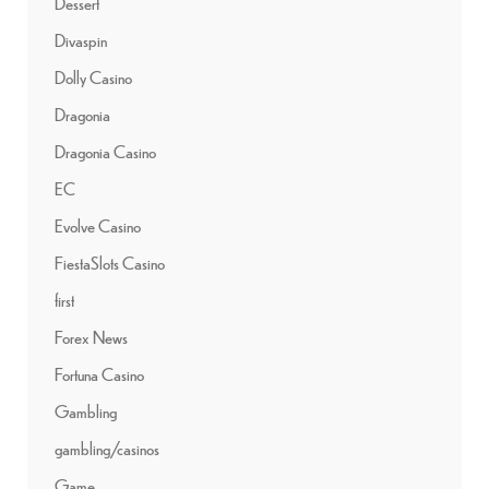
Dessert
Divaspin
Dolly Casino
Dragonia
Dragonia Casino
EC
Evolve Casino
FiestaSlots Casino
first
Forex News
Fortuna Casino
Gambling
gambling/casinos
Game