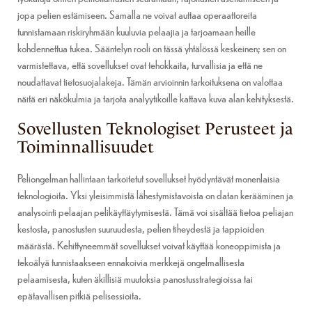
jopa pelien estämiseen. Samalla ne voivat auttaa operaattoreita
tunnistamaan riskiryhmään kuuluvia pelaajia ja tarjoamaan heille
kohdennettua tukea. Sääntelyn rooli on tässä yhtälössä keskeinen; sen on
varmistettava, että sovellukset ovat tehokkaita, turvallisia ja että ne
noudattavat tietosuojalakeja. Tämän arvioinnin tarkoituksena on valottaa
näitä eri näkökulmia ja tarjota analyytikoille kattava kuva alan kehityksestä.
Sovellusten Teknologiset Perusteet ja
Toiminnallisuudet
Peliongelman hallintaan tarkoitetut sovellukset hyödyntävät monenlaisia
teknologioita. Yksi yleisimmistä lähestymistavoista on datan kerääminen ja
analysointi pelaajan pelikäyttäytymisestä. Tämä voi sisältää tietoa peliajan
kestosta, panostusten suuruudesta, pelien tiheydestä ja tappioiden
määrästä. Kehittyneemmät sovellukset voivat käyttää koneoppimista ja
tekoälyä tunnistaakseen ennakoivia merkkejä ongelmallisesta
pelaamisesta, kuten äkillisiä muutoksia panostusstrategioissa tai
epätavallisen pitkiä pelisessioita.