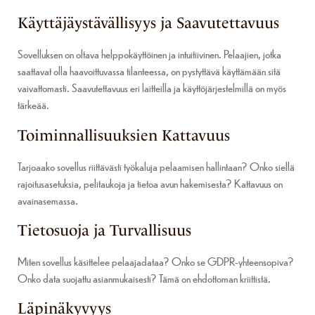
Käyttäjäystävällisyys ja Saavutettavuus
Sovelluksen on oltava helppokäyttöinen ja intuitiivinen. Pelaajien, jotka
saattavat olla haavoittuvassa tilanteessa, on pystyttävä käyttämään sitä
vaivattomasti. Saavutettavuus eri laitteilla ja käyttöjärjestelmillä on myös
tärkeää.
Toiminnallisuuksien Kattavuus
Tarjoaako sovellus riittävästi työkaluja pelaamisen hallintaan? Onko siellä
rajoitusasetuksia, pelitaukoja ja tietoa avun hakemisesta? Kattavuus on
avainasemassa.
Tietosuoja ja Turvallisuus
Miten sovellus käsittelee pelaajadataa? Onko se GDPR-yhteensopiva?
Onko data suojattu asianmukaisesti? Tämä on ehdottoman kriittistä.
Läpinäkyvyys