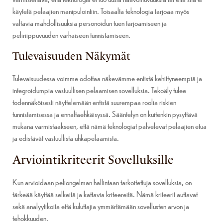
käytetä pelaajien manipulointiin. Toisaalta teknologia tarjoaa myös
valtavia mahdollisuuksia personoidun tuen tarjoamiseen ja
peliriippuvuuden varhaiseen tunnistamiseen.
Tulevaisuuden Näkymät
Tulevaisuudessa voimme odottaa näkevämme entistä kehittyneempiä ja
integroidumpia vastuullisen pelaamisen sovelluksia. Tekoäly tulee
todennäköisesti näyttelemään entistä suurempaa roolia riskien
tunnistamisessa ja ennaltaehkäisyssä. Sääntelyn on kuitenkin pysyttävä
mukana varmistaakseen, että nämä teknologiat palvelevat pelaajien etua
ja edistävät vastuullista uhkapelaamista.
Arviointikriteerit Sovelluksille
Kun arvioidaan peliongelman hallintaan tarkoitettuja sovelluksia, on
tärkeää käyttää selkeitä ja kattavia kriteereitä. Nämä kriteerit auttavat
sekä analyytikoita että kuluttajia ymmärtämään sovellusten arvon ja
tehokkuuden.