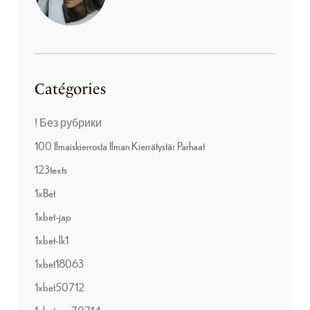
Catégories
! Без рубрики
100 Ilmaiskierrosta Ilman Kierrätystä: Parhaat
123texts
1xBet
1xbet-jap
1xbet-lk1
1xbet18063
1xbet50712