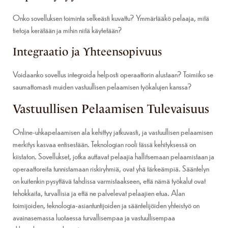
Onko sovelluksen toiminta selkeästi kuvattu? Ymmärtääkö pelaaja, mitä
tietoja kerätään ja mihin niitä käytetään?
Integraatio ja Yhteensopivuus
Voidaanko sovellus integroida helposti operaattorin alustaan? Toimiiko se
saumattomasti muiden vastuullisen pelaamisen työkalujen kanssa?
Vastuullisen Pelaamisen Tulevaisuus
Online-uhkapelaamisen ala kehittyy jatkuvasti, ja vastuullisen pelaamisen
merkitys kasvaa entisestään. Teknologian rooli tässä kehityksessä on
kiistaton. Sovellukset, jotka auttavat pelaajia hallitsemaan pelaamistaan ja
operaattoreita tunnistamaan riskiryhmiä, ovat yhä tärkeämpiä. Sääntelyn
on kuitenkin pysyttävä tahdissa varmistaakseen, että nämä työkalut ovat
tehokkaita, turvallisia ja että ne palvelevat pelaajien etua. Alan
toimijoiden, teknologia-asiantuntijoiden ja sääntelijöiden yhteistyö on
avainasemassa luotaessa turvallisempaa ja vastuullisempaa