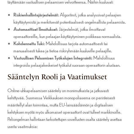
täyttämään vastuullisen pelaamisen velvoitteensa. Näihin kuuluvat:
Riskienhallintajärjestelmät:
Algoritmit, jotka analysoivat pelaajien
käyttäytymistä ja merkitsevät potentiaalisesti ongelmallista pelaamista.
Automaattiset Ilmoitukset:
Järjestelmät, jotka ilmoittavat
operaattoreille, kun pelaajan käyttäytyminen poikkeaa normaalista.
Kohdennettu Tuki:
Mahdollisuus tarjota automaattisesti tai
manuaalisesti tukea ja tietoa riskiryhmään kuuluville pelaajille.
Vastuullisen Pelaamisen Työkalujen Integrointi:
Mahdollisuus
integroida pelaajakeskeiset työkalut suoraan operaattorin alustaan.
Sääntelyn Rooli ja Vaatimukset
Online-uhkapelaamisen sääntely on monimutkaista ja jatkuvasti
kehittyvää. Suomessa Veikkauksen monopoliasema on perinteisesti
määritellyt alan toimintaa, mutta EU-lainsäädännön ja digitaalisen
kehityksen myötä myös ulkomaiset operaattorit ovat tulleet markkinoille.
Peliongelman hallintaan tarkoitettujen sovellusten osalta sääntely asettaa
useita vaatimuksia: