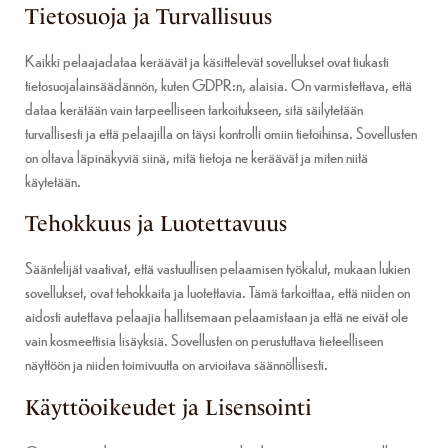
Tietosuoja ja Turvallisuus
Kaikki pelaajadataa keräävät ja käsittelevät sovellukset ovat tiukasti
tietosuojalainsäädännön, kuten GDPR:n, alaisia. On varmistettava, että
dataa kerätään vain tarpeelliseen tarkoitukseen, sitä säilytetään
turvallisesti ja että pelaajilla on täysi kontrolli omiin tietoihinsa. Sovellusten
on oltava läpinäkyviä siinä, mitä tietoja ne keräävät ja miten niitä
käytetään.
Tehokkuus ja Luotettavuus
Sääntelijät vaativat, että vastuullisen pelaamisen työkalut, mukaan lukien
sovellukset, ovat tehokkaita ja luotettavia. Tämä tarkoittaa, että niiden on
aidosti autettava pelaajia hallitsemaan pelaamistaan ja että ne eivät ole
vain kosmeettisia lisäyksiä. Sovellusten on perustuttava tieteelliseen
näyttöön ja niiden toimivuutta on arvioitava säännöllisesti.
Käyttöoikeudet ja Lisensointi