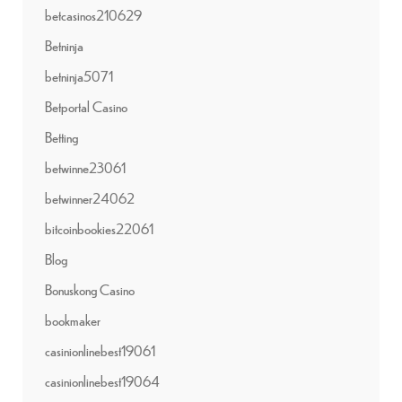
betcasinos210629
Betninja
betninja5071
Betportal Casino
Betting
betwinne23061
betwinner24062
bitcoinbookies22061
Blog
Bonuskong Casino
bookmaker
casinionlinebest19061
casinionlinebest19064