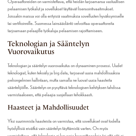
Operaattoreiden on varmistettava, että heidän tarjoamansa vastuullisen
pelaamisen työkalut ja sovellukset täyttävät lisensointivaatimukset.
Joissakin maissa voi olla erityisiä vaatimuksia sovellusten hyväksymiselle
tai sertifioinnille. Suomessa lainsäädäntö velvoittaa operaattoreita
tarjoamaan pelaajille työkaluja pelaamisen rajoittamiseen.
Teknologian ja Sääntelyn
Vuorovaikutus
Teknologian ja sääntelyn vuorovaikutus on dynaaminen prosessi. Uudet
teknologiat, kuten tekoäly ja big data, tarjoavat uusia mahdollisuuksia
peliongelmien hallintaan, mutta samalla ne luovat uusia haasteita
sääntelijöille. Sääntelyn on pysyttävä teknologisen kehityksen tahdissa
varmistaakseen, että pelaajia suojellaan tehokkaasti.
Haasteet ja Mahdollisuudet
Yksi suurimmista haasteista on varmistaa, että sovellukset ovat todella
hyödyllisiä eivätkä vain sääntelyn täyttämistä varten. On myös
varmistettava, että teknologia ei luo uusia haavoittuvuuksia tai että sitä ei