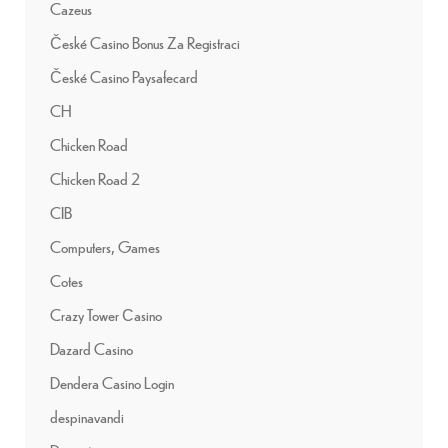
Cazeus
České Casino Bonus Za Registraci
České Casino Paysafecard
CH
Chicken Road
Chicken Road 2
CIB
Computers, Games
Cotes
Crazy Tower Сasino
Dazard Casino
Dendera Casino Login
despinavandi