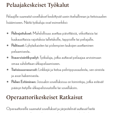
Pelaajakeskeiset Työkalut
Pelaajille suunnatut sovellukset keskittyvät usein itsehallinnan ja tietoisuuden
lisäämiseen. Näitä työkaluja ovat esimerkiksi:
Pelirajoitukset:
Mahdollisuus asettaa päivittäisiä, viikoittaisia tai
kuukausittaisia rajoituksia talletuksille, tappioille tai peliajalle.
Pelitauot:
Lyhytaikaisten tai pidempien taukojen asettaminen
pelaamisesta.
Itsearviointikyselyt:
Työkaluja, jotka auttavat pelaajaa arvioimaan
omaa suhdettaan uhkapelaamiseen.
Tietoisuusresurssit:
Linkkejä ja tietoa peliriippuvuudesta, sen oireista
ja avun hakemisesta.
Pelien Estäminen:
Joissakin sovelluksissa on toimintoja, jotka estävät
pääsyn tietyille uhkapelisivustoille tai sovelluksiin.
Operaattorikeskeiset Ratkaisut
Operaattoreille suunnatut sovellukset ja järjestelmät auttavat heitä