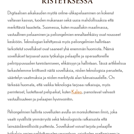
RISTEYKSESSÄ
Digitaalisen aikakauden myötä online-uhkapelaaminen on kokenut
valtavan kasvun, tuoden mukanaan sekä uusia mahdollisuuksia että
merkittäviä haasteita. Suomessa, kuten muuallakin maailmassa,
vastuullinen pelaaminen ja peliongelmien ennaltaehkäisy ovat nousseet
keskiöön. Teknologian kehittyessä myös peliongelmien hallintaan
tarkoitetut sovellukset ovat saaneet yhä enemmän huomiota. Nämä
sovellukset tarjoavat uusia työkaluja pelaajille ja operaattoreille
peliriippuvuuden tunnistamiseen, ehkäisyyn ja hallintaan. Tässä artikkelissa
tarkastelemme kriittisesti näitä sovelluksia, niiden teknologisia perusteita,
sääntelyn vaatimuksia ja niiden merkitystä alan tulevaisuudelle. On
tärkeää huomata, että vaikka teknologia tarjoaa ratkaisuja, myös
perinteiset, luotettavat pelipaikat, kuten
Kaleo
, panostavat vahvasti
vastuullisuuteen ja pelaajien hyvinvointiin.
Peliongelmien hallinta sovellusten avulla on moniulotteinen ilmiö, joka
vaatii syvällistä ymmärrystä sekä teknologisista ratkaisuista että
lainsäädännöllisistä puitteista. Sovellukset voivat tarjota pelaajille
työkaluja omien pelitottumusten seurantaan, rajoitusten asettamiseen ja