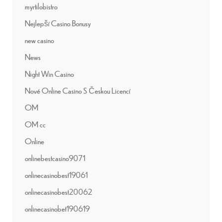
myrtilobistro
Nejlepší Casino Bonusy
new casino
News
Night Win Casino
Nové Online Casino S Českou Licencí
OM
OM cc
Online
onlinebestcasino9071
onlinecasinobest19061
onlinecasinobest20062
onlinecasinobet190619