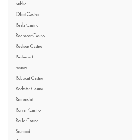
public
Qbet Casino
Realz Casino
Redracer Casino
Reelson Casino
Restaurant
review
Robocat Casino
Rockstar Casino
Rodeoslot
Roman Casino
Roulo Casino
Seafood