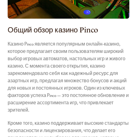
Общий обзор казино Pinco
Казино Pinco является популярным онлайн-казино,
которое предлагает своим пользователям широкий
выбор игровых автоматов, настольных игр и живого
казино. С момента своего открытия, казино
зарекомендовало себя как надежный ресурс для
азартных игр, предлагая множество бонусов и акций
для новых и постоянных игроков. Один из ключевых
факторов успеха Pinco — это постоянное обновление и
расширение ассортимента игр, что привлекает
зрителей.
Кроме того, казино поддерживает высокие стандарты
безопасности и лицензирования, что делает его