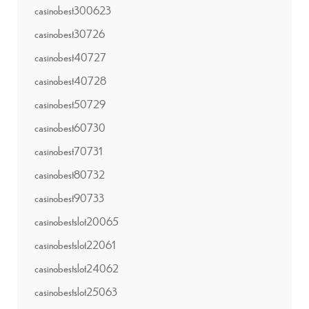
casinobest300623
casinobest30726
casinobest40727
casinobest40728
casinobest50729
casinobest60730
casinobest70731
casinobest80732
casinobest90733
casinobestslot20065
casinobestslot22061
casinobestslot24062
casinobestslot25063