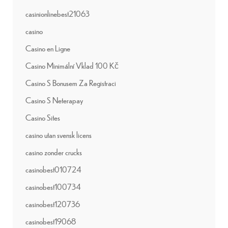
casinionlinebest21063
casino
Casino en Ligne
Casino Minimální Vklad 100 Kč
Casino S Bonusem Za Registraci
Casino S Neterapay
Casino Sites
casino utan svensk licens
casino zonder crucks
casinobest010724
casinobest100734
casinobest120736
casinobest19068