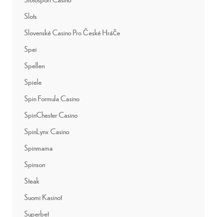
Slots
Slovenské Casino Pro České Hráče
Spei
Spellen
Spiele
Spin Formula Casino
SpinChester Casino
SpinLynx Casino
Spinmama
Spinson
Steak
Suomi Kasinot
Superbet