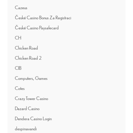
Cazeus
České Casino Bonus Za Registraci
České Casino Paysafecard
CH
Chicken Road
Chicken Road 2
CIB
Computers, Games
Cotes
Crazy Tower Сasino
Dazard Casino
Dendera Casino Login
despinavandi