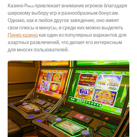
Казино Pinco привлекает внимание игроков благодаря
широкому выбору игр и разнообразным бонусам.
Однако, как и любое другое заведение, оно имеет
свои плюсы и минусы, и среди них можно выделить
Пинко қазино
как один из популярных вариантов для
азартных развлечений, что делает его интересным
для многих пользователей.