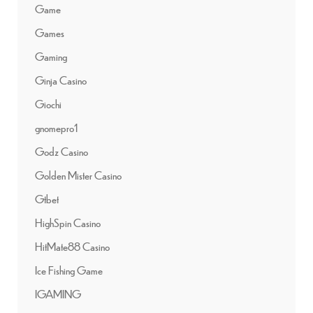
Game
Games
Gaming
Ginja Casino
Giochi
gnomepro1
Godz Casino
Golden Mister Casino
Gtbet
HighSpin Casino
HitMate88 Casino
Ice Fishing Game
IGAMING