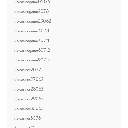
slotcasinogame01075
slotcasinogame2076
slotcasinogame29062
slotcasinogame4078
slotcasinogame70711
slotcasinogame80712
slotcasinogame90713
slotcasinos2077
slotcasinos27062
slotcasinos28063
slotcasinos29064
slotcasinos30065
slotcasinos3078
Slotosport Casino