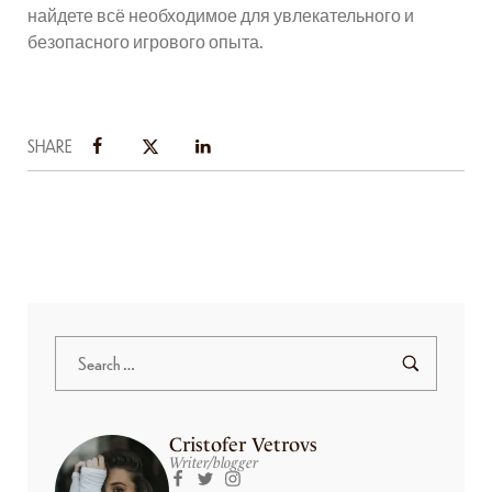
найдете всё необходимое для увлекательного и
безопасного игрового опыта.
SHARE
Cristofer Vetrovs
Writer/blogger