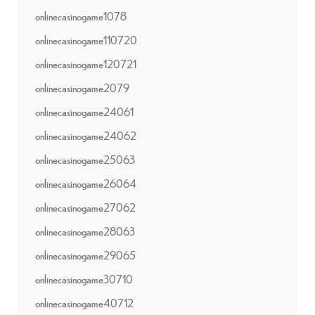
onlinecasinogame1078
onlinecasinogame110720
onlinecasinogame120721
onlinecasinogame2079
onlinecasinogame24061
onlinecasinogame24062
onlinecasinogame25063
onlinecasinogame26064
onlinecasinogame27062
onlinecasinogame28063
onlinecasinogame29065
onlinecasinogame30710
onlinecasinogame40712