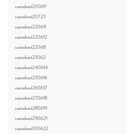
casinobest20069
casinobest20725
casinobest220611
casinobest220612
casinobest22068
casinobest23062
casinobest240614
casinobest250616
casinobest260617
casinobest270618
casinobest280619
casinobest290621
casinobest300622