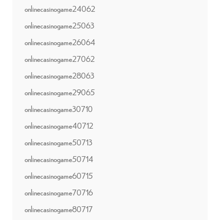
onlinecasinogame24062
onlinecasinogame25063
onlinecasinogame26064
onlinecasinogame27062
onlinecasinogame28063
onlinecasinogame29065
onlinecasinogame30710
onlinecasinogame40712
onlinecasinogame50713
onlinecasinogame50714
onlinecasinogame60715
onlinecasinogame70716
onlinecasinogame80717