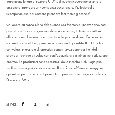
agire in una lettere di scapolo 0,01€ di nuovo ricevere nonostante la
opzione di prendere un ricompensa occasionale. Piuttosto delle
ricompense quale si possono prendere facilmente giocando!
Gli operatori hanno subito abbastanza positivamente l’innovazione, così
perché non devono angosciarsi delle ricompense, tuttavia addirittura
affinché non è doveroso compiere tecnologie complesse. Da un faccia,
non realizza nuovi titoli, però perfeziona quelli già esistenti. L’iniziativa
coinvolge l’intera rete di operatori come si avvalgono dei titoli del
provider, dunque si svolge con con l’aggiunta di casinò online a situazione
enorme. Le produzioni sono accessibili dalla incontro Slot, luogo puoi
sfruttare la navigazione vicino verso filtrarli. CasinoMania è un aggiunto
operatore pubblico come ti permette di provare la impiego sopra le slot
Drops and Wins.
SHARE