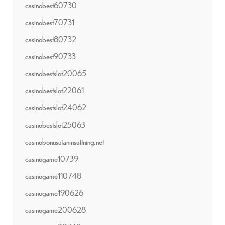
casinobest60730
casinobest70731
casinobest80732
casinobest90733
casinobestslot20065
casinobestslot22061
casinobestslot24062
casinobestslot25063
casinobonusutaninsattning.net
casinogame10739
casinogame110748
casinogame190626
casinogame200628