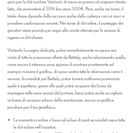
spins per la slot machine Starburst, di nuovo un premio sul originario tenuta
fatto, che ammonterà al 50% fino verso 500€. Però, anche nei tornei, il
totale chiusa dipende dalla successo anche dalla cadenza con cui riesci a
prendere combinazioni vincenti. Nei tornei di slot online, il punteggio dei
giocatori viene previsto per segno alle vincite ottenute per le sessioni di
inganno su slot idonee.
Visitando la pagina dedicata, potrai immediatamente occupare una
rivista di tutte le promozioni offerte da Betitaly, anche selezionando quella
come ancora ti interessa avrai appena di mostrare prontamente ad
esempio ricevere il gratifica, di nuovo vestire tutte le informazioni come ti
servono. Iscrivendoti per Betitaly, potrai trovare moltissime promozioni
quale ti aspettano, grazie alle quali potrai acquisire dei bonus da
impiegare nelle varie sezioni del portone, bensì potrai anche accogliere
un bonus di ossequio adesso della annotazione, ancora un gratifica
peculiare per il tuo genetliaco.
La momento in ordine si basa sul incluso di punti accumulati sopra tutte
le slot incluse nell’iniziativa.