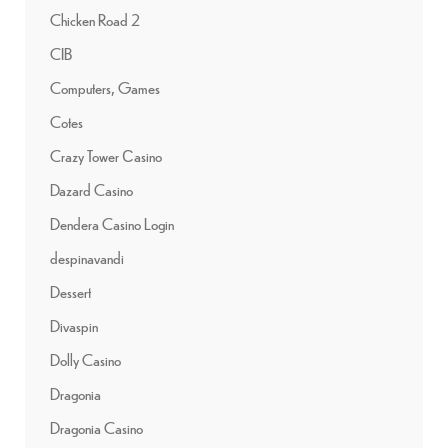
Chicken Road 2
CIB
Computers, Games
Cotes
Crazy Tower Сasino
Dazard Casino
Dendera Casino Login
despinavandi
Dessert
Divaspin
Dolly Casino
Dragonia
Dragonia Casino