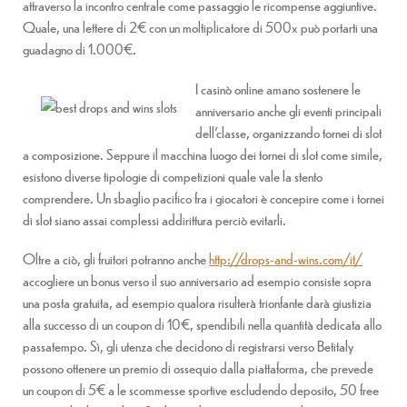
attraverso la incontro centrale come passaggio le ricompense aggiuntive.
Quale, una lettere di 2€ con un moltiplicatore di 500x può portarti una
guadagno di 1.000€.
I casinò online amano sostenere le
anniversario anche gli eventi principali
dell’classe, organizzando tornei di slot
a composizione. Seppure il macchina luogo dei tornei di slot come simile,
esistono diverse tipologie di competizioni quale vale la stento
comprendere. Un sbaglio pacifico fra i giocatori è concepire come i tornei
di slot siano assai complessi addirittura perciò evitarli.
Oltre a ciò, gli fruitori potranno anche
http://drops-and-wins.com/it/
accogliere un bonus verso il suo anniversario ad esempio consiste sopra
una posta gratuita, ad esempio qualora risulterà trionfante darà giustizia
alla successo di un coupon di 10€, spendibili nella quantità dedicata allo
passatempo. Sì, gli utenza che decidono di registrarsi verso Betitaly
possono ottenere un premio di ossequio dalla piattaforma, che prevede
un coupon di 5€ a le scommesse sportive escludendo deposito, 50 free