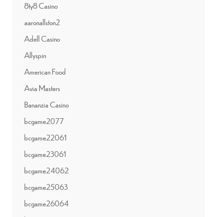
8ty8 Casino
aaronallston2
Adell Casino
Allyspin
American Food
Avia Masters
Bananzia Casino
bcgame2077
bcgame22061
bcgame23061
bcgame24062
bcgame25063
bcgame26064