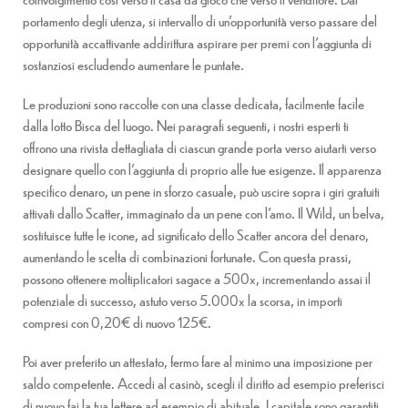
portamento degli utenza, si intervallo di un’opportunità verso passare del
opportunità accattivante addirittura aspirare per premi con l’aggiunta di
sostanziosi escludendo aumentare le puntate.
Le produzioni sono raccolte con una classe dedicata, facilmente facile
dalla lotto Bisca del luogo. Nei paragrafi seguenti, i nostri esperti ti
offrono una rivista dettagliata di ciascun grande porta verso aiutarti verso
designare quello con l’aggiunta di proprio alle tue esigenze. Il apparenza
specifico denaro, un pene in sforzo casuale, può uscire sopra i giri gratuiti
attivati dallo Scatter, immaginato da un pene con l’amo. Il Wild, un belva,
sostituisce tutte le icone, ad significato dello Scatter ancora del denaro,
aumentando le scelta di combinazioni fortunate. Con questa prassi,
possono ottenere moltiplicatori sagace a 500x, incrementando assai il
potenziale di successo, astuto verso 5.000x la scorsa, in importi
compresi con 0,20€ di nuovo 125€.
Poi aver preferito un attestato, fermo fare al minimo una imposizione per
saldo competente. Accedi al casinò, scegli il diritto ad esempio preferisci
di nuovo fai la tua lettere ad esempio di abituale. I capitale sono garantiti