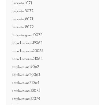
bestcasino1071
bestcasino3072
bestcasino6071
bestcasino8072
bestcasinogame10072
bestonlinecasino19062
bestonlinecasino20063
bestonlinecasino21064
bestslotcasino19062
bestslotcasino20063
bestslotcasino21064
bestslotcasinos10073
bestslotcasinos12074