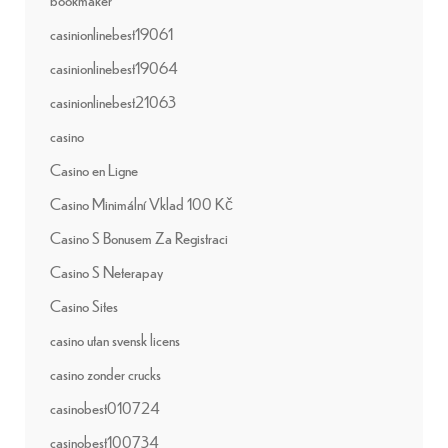
casinionlinebest19061
casinionlinebest19064
casinionlinebest21063
casino
Casino en Ligne
Casino Minimální Vklad 100 Kč
Casino S Bonusem Za Registraci
Casino S Neterapay
Casino Sites
casino utan svensk licens
casino zonder crucks
casinobest010724
casinobest100734