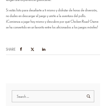
Si estás listo para desafiarte a ti mismo y disfrutar de horas de diversión,
no dudes en descargar el juego y unirte a la aventura del pollo.
¡Comienza a jugar hoy mismo y descubre por qué Chicken Road Game
se ha convertido en un favorito entre los aficionados a los juegos móviles!
SHARE