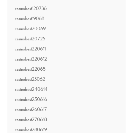
casinobest120736
casinobest19068
casinobest20069
casinobest20725
casinobest220611
casinobest220612
casinobest22068
casinobest23062
casinobest240614
casinobest250616
casinobest260617
casinobest270618
casinobest280619