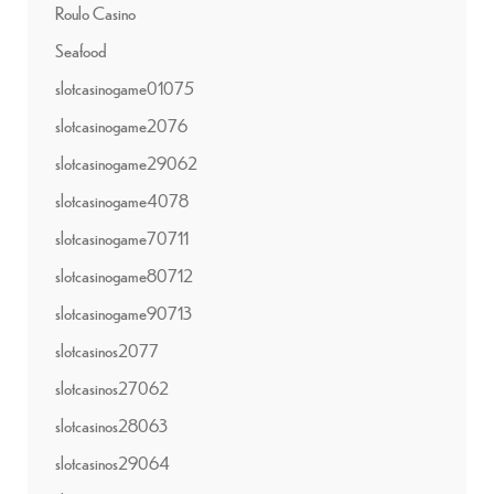
Roulo Casino
Seafood
slotcasinogame01075
slotcasinogame2076
slotcasinogame29062
slotcasinogame4078
slotcasinogame70711
slotcasinogame80712
slotcasinogame90713
slotcasinos2077
slotcasinos27062
slotcasinos28063
slotcasinos29064