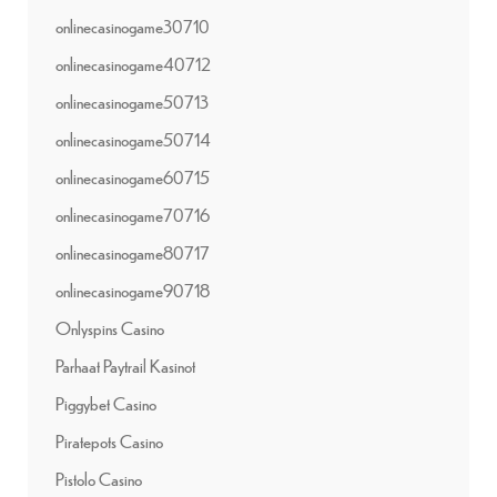
onlinecasinogame30710
onlinecasinogame40712
onlinecasinogame50713
onlinecasinogame50714
onlinecasinogame60715
onlinecasinogame70716
onlinecasinogame80717
onlinecasinogame90718
Onlyspins Casino
Parhaat Paytrail Kasinot
Piggybet Casino
Piratepots Casino
Pistolo Casino