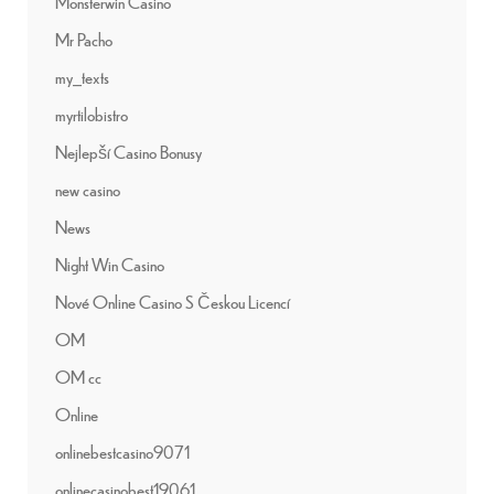
Monsterwin Casino
Mr Pacho
my_texts
myrtilobistro
Nejlepší Casino Bonusy
new casino
News
Night Win Casino
Nové Online Casino S Českou Licencí
OM
OM cc
Online
onlinebestcasino9071
onlinecasinobest19061