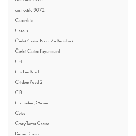
casinostslot9072
Casombie
Cazeus
České Casino Bonus Za Registraci
České Casino Paysafecard
CH
Chicken Road
Chicken Road 2
CIB
Computers, Games
Cotes
Crazy Tower Сasino
Dazard Casino