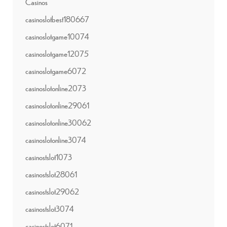
Casinos
casinoslotbest180667
casinoslotgame10074
casinoslotgame12075
casinoslotgame6072
casinoslotonline2073
casinoslotonline29061
casinoslotonline30062
casinoslotonline3074
casinostslot1073
casinostslot28061
casinostslot29062
casinostslot3074
casinostslot6071