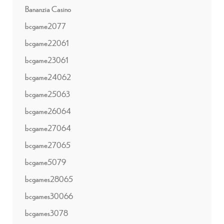
Bananzia Casino
bcgame2077
bcgame22061
bcgame23061
bcgame24062
bcgame25063
bcgame26064
bcgame27064
bcgame27065
bcgame5079
bcgames28065
bcgames30066
bcgames3078