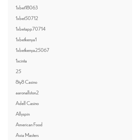
1xbet18063
1xbet50712
1xbetapp70714
1xbetkenya1
1xbetkenya25067
1xcinta
25
8ty8 Casino
aaronallston2
Adell Casino
Allyspin
American Food
Avia Masters