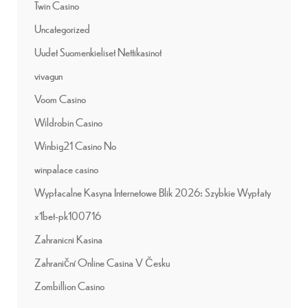
Twin Casino
Uncategorized
Uudet Suomenkieliset Nettikasinot
vivagun
Voom Casino
Wildrobin Casino
Winbig21 Casino No
winpalace casino
Wypłacalne Kasyna Internetowe Blik 2026: Szybkie Wypłaty
x1bet-pk100716
Zahranicni Kasina
Zahraniční Online Casina V Česku
Zombillion Casino