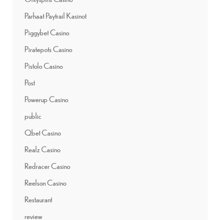
Parhaat Paytrail Kasinot
Piggybet Casino
Piratepots Casino
Pistolo Casino
Post
Powerup Casino
public
Qbet Casino
Realz Casino
Redracer Casino
Reelson Casino
Restaurant
review