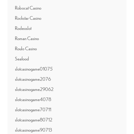
Robocat Casino
Rockstar Casino
Rodeoslot
Roman Casino
Roulo Casino
Seafood
slotcasinogame01075
slotcasinogame2076
slotcasinogame29062
slotcasinogame4078
slotcasinogame70711
slotcasinogame80712
slotcasinogame90713