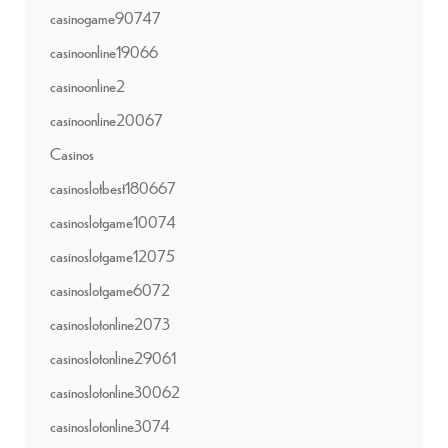
casinogame90747
casinoonline19066
casinoonline2
casinoonline20067
Casinos
casinoslotbest180667
casinoslotgame10074
casinoslotgame12075
casinoslotgame6072
casinoslotonline2073
casinoslotonline29061
casinoslotonline30062
casinoslotonline3074