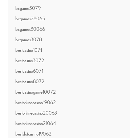
bcgame5079
bcgames28065
bcgames30066
bcgames3078
bestcasino1071
bestcasino3072
bestcasino6071
bestcasino8072
bestcasinogame10072
bestonlinecasino19062
bestonlinecasino20063
bestonlinecasino21064
bestslotcasino19062