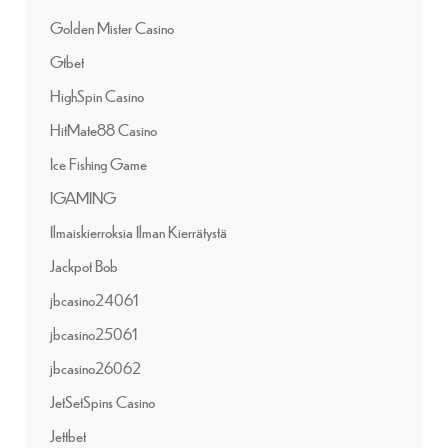
Golden Mister Casino
Gtbet
HighSpin Casino
HitMate88 Casino
Ice Fishing Game
IGAMING
Ilmaiskierroksia Ilman Kierrätystä
Jackpot Bob
jbcasino24061
jbcasino25061
jbcasino26062
JetSetSpins Casino
Jettbet