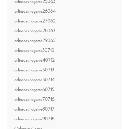
onlinecasinogame25063
onlinecasinogame26064
onlinecasinogame27062
onlinecasinogame28063
onlinecasinogame29065
onlinecasinogame30710
onlinecasinogame40712
onlinecasinogame50713
onlinecasinogame50714
onlinecasinogame60715
onlinecasinogame70716
onlinecasinogame80717
onlinecasinogame90718
Onlyspins Casino