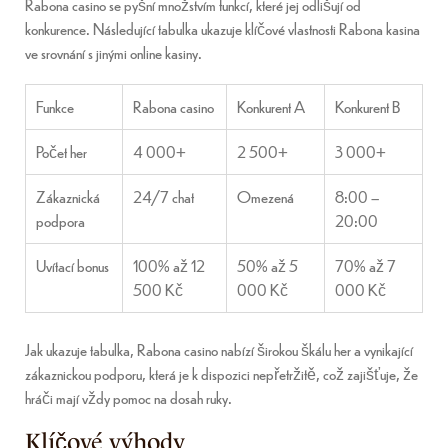
Rabona casino se pyšní množstvím funkcí, které jej odlišují od
konkurence. Následující tabulka ukazuje klíčové vlastnosti Rabona kasina
ve srovnání s jinými online kasiny.
Funkce
Rabona casino
Konkurent A
Konkurent B
Počet her
4 000+
2 500+
3 000+
Zákaznická
24/7 chat
Omezená
8:00 –
podpora
20:00
Uvítací bonus
100% až 12
50% až 5
70% až 7
500 Kč
000 Kč
000 Kč
Jak ukazuje tabulka, Rabona casino nabízí širokou škálu her a vynikající
zákaznickou podporu, která je k dispozici nepřetržitě, což zajišťuje, že
hráči mají vždy pomoc na dosah ruky.
Klíčové výhody