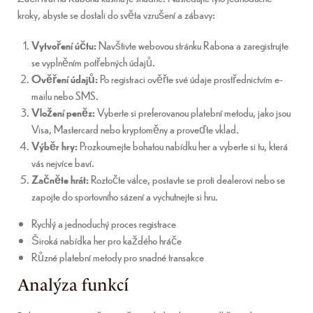
kroky, abyste se dostali do světa vzrušení a zábavy:
Vytvoření účtu:
Navštivte webovou stránku Rabona a zaregistrujte
se vyplněním potřebných údajů.
Ověření údajů:
Po registraci ověřte své údaje prostřednictvím e-
mailu nebo SMS.
Vložení peněz:
Vyberte si preferovanou platební metodu, jako jsou
Visa, Mastercard nebo kryptoměny a proveďte vklad.
Výběr hry:
Prozkoumejte bohatou nabídku her a vyberte si tu, která
vás nejvíce baví.
Začněte hrát:
Roztočte válce, postavte se proti dealerovi nebo se
zapojte do sportovního sázení a vychutnejte si hru.
Rychlý a jednoduchý proces registrace
Široká nabídka her pro každého hráče
Různé platební metody pro snadné transakce
Analýza funkcí