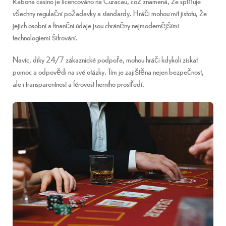
Rabona casino je licencováno na Curacau, což znamená, že splňuje
všechny regulační požadavky a standardy. Hráči mohou mít jistotu, že
jejich osobní a finanční údaje jsou chráněny nejmodernějšími
technologiemi šifrování.
Navíc, díky 24/7 zákaznické podpoře, mohou hráči kdykoli získat
pomoc a odpovědi na své otázky. Tím je zajištěna nejen bezpečnost,
ale i transparentnost a férovost herního prostředí.