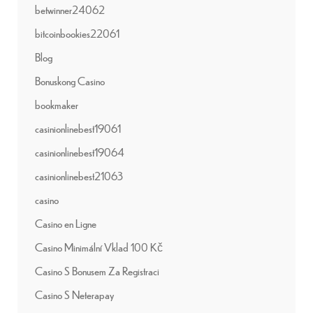
betwinner24062
bitcoinbookies22061
Blog
Bonuskong Casino
bookmaker
casinionlinebest19061
casinionlinebest19064
casinionlinebest21063
casino
Casino en Ligne
Casino Minimální Vklad 100 Kč
Casino S Bonusem Za Registraci
Casino S Neterapay