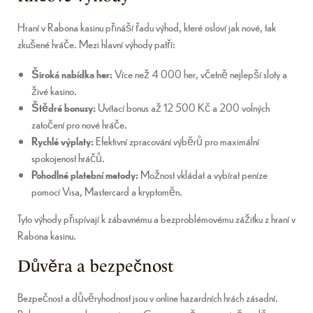
Hraní v Rabona kasinu přináší řadu výhod, které osloví jak nové, tak
zkušené hráče. Mezi hlavní výhody patří:
Široká nabídka her:
Více než 4 000 her, včetně nejlepší sloty a
živé kasino.
Štědré bonusy:
Uvítací bonus až 12 500 Kč a 200 volných
zatočení pro nové hráče.
Rychlé výplaty:
Efektivní zpracování výběrů pro maximální
spokojenost hráčů.
Pohodlné platební metody:
Možnost vkládat a vybírat peníze
pomocí Visa, Mastercard a kryptoměn.
Tyto výhody přispívají k zábavnému a bezproblémovému zážitku z hraní v
Rabona kasinu.
Důvěra a bezpečnost
Bezpečnost a důvěryhodnost jsou v online hazardních hrách zásadní.