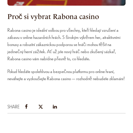
Proč si vybrat Rabona casino
Rabona casino je ideální volbou pro všechny, kteří hledají vzrušení a
zábavu v online hazardních hrách. S širokým výběrem her, atraktivními
bonusy a robustní zákaznickou podporou se hráči mohou těšit na
jedinečný herní zážitek. Ať už jste nový hráč nebo zkušený sázkař,
Rabona casino vám nabídne přesně to, co hledáte.
Pokud hledáte spolehlivou a bezpečnou platformu pro online hraní,
neváhejte a vyzkoušejte Rabona casino — rozhodně nebudete zklamáni!
SHARE