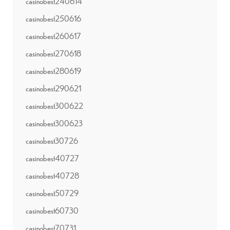
casinobest240614
casinobest250616
casinobest260617
casinobest270618
casinobest280619
casinobest290621
casinobest300622
casinobest300623
casinobest30726
casinobest40727
casinobest40728
casinobest50729
casinobest60730
casinobest70731