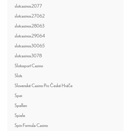
slotcasinos2077
slotcasinos27062
slotcasinos28063
slotcasinos29064
slotcasinos30065
slotcasinos3078
Slotosport Casino
Slots
Slovenské Casino Pro České Hráče
Spei
Spellen
Spiele
Spin Formula Casino