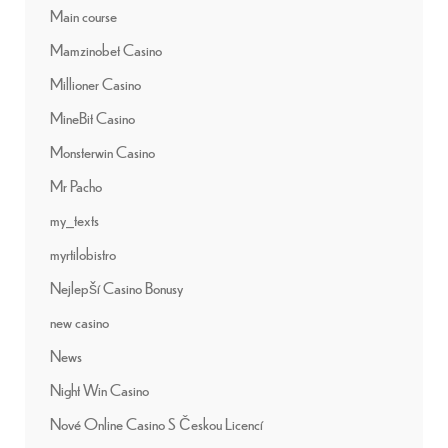
Main course
Mamzinobet Casino
Millioner Casino
MineBit Casino
Monsterwin Casino
Mr Pacho
my_texts
myrtilobistro
Nejlepší Casino Bonusy
new casino
News
Night Win Casino
Nové Online Casino S Českou Licencí