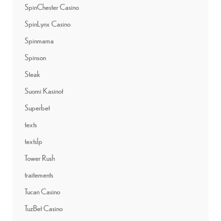
SpinChester Casino
SpinLynx Casino
Spinmama
Spinson
Steak
Suomi Kasinot
Superbet
texts
textslp
Tower Rush
traitements
Tucan Casino
TuzBet Casino