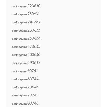
casinogame220630
casinogame230631
casinogame240632
casinogame250633
casinogame260634
casinogame270635
casinogame280636
casinogame290637
casinogame30741
casinogame60744
casinogame70543
casinogame70745
casinogame80746