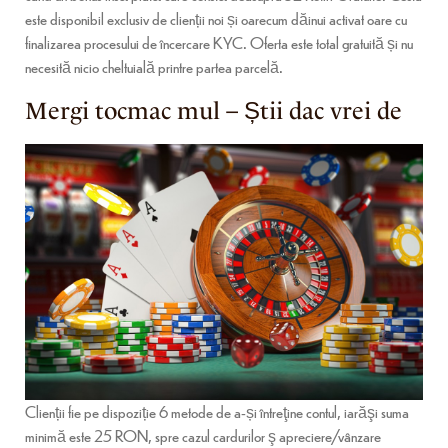
este disponibil exclusiv de clienții noi și oarecum dăinui activat oare cu
finalizarea procesului de încercare KYC. Oferta este total gratuită și nu
necesită nicio cheltuială printre partea parcelă.
Mergi tocmac mul – Știi dac vrei de
Clienții fie pe dispoziție 6 metode de a-și întreţine contul, iarăşi suma
minimă este 25 RON, spre cazul cardurilor ş apreciere/vânzare