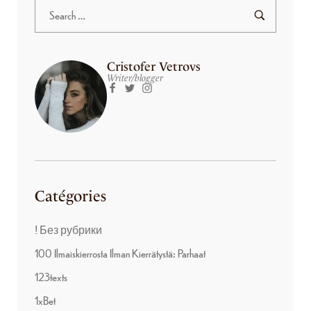
Cristofer Vetrovs
Writer/blogger
Catégories
! Без рубрики
100 Ilmaiskierrosta Ilman Kierrätystä: Parhaat
123texts
1xBet