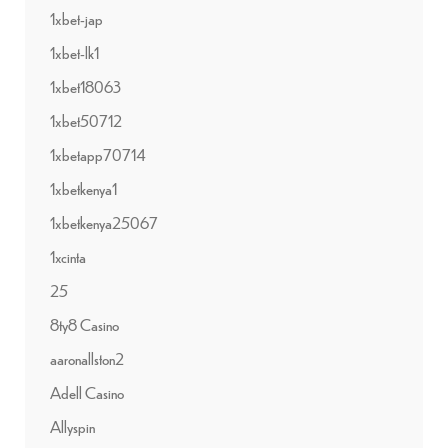
1xbet-jap
1xbet-lk1
1xbet18063
1xbet50712
1xbetapp70714
1xbetkenya1
1xbetkenya25067
1xcinta
25
8ty8 Casino
aaronallston2
Adell Casino
Allyspin