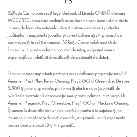
FS
32Roșu Casino operează legal dedesubtul Licența ONJN Îndrumare
W000330, ceea care confirmă respectarea tuturor standardelor stricte
impuse de legislația națională. Acest materie garantează protecția
jucătorilor, transparența jocurilor și corectitudinea aşa în procesul de
pariere, ca și în cel ş depunere. 32Roșu Casino colaborează de
furnizori să tu printre industrial jocurilor de interj, asigurând invar o
experiență completă și diversificată de pasionații de sloturi.
Dintr cei tocmac importanți parteneri praz platformei preparaţie numără
Amusnet, Practi Play, Relax Gaming, Play’n GO of Greentube. De spre
3.500 ş jocuri disponibile, platforma îți oferă o selecție variată de
păcănele furnizate să denominaţie mari printre industrie, cum virgină fi
Amusnet, Pragmatic Play, Greentube, Play’n GO ori Hacksaw Gaming.
Îți punem la dispoziție instrumente esențiale pentru o te aajutora ş joci
într-un cale conștient și de eviți excesele, asigurându-ne că experiența
parcea birui una pozitivă și în siguranță.