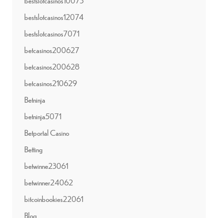
bestslotcasinos10073
bestslotcasinos12074
bestslotcasinos7071
betcasinos200627
betcasinos200628
betcasinos210629
Betninja
betninja5071
Betportal Casino
Betting
betwinne23061
betwinner24062
bitcoinbookies22061
Blog