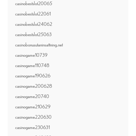
casinobestslot20065
casinobestslot22061
casinobestslot24062
casinobestslot25063
casinobonusutaninsattning.net
casinogame10739
casinogame110748
casinogame190626
casinogame200628
casinogame20740
casinogame210629
casinogame220630
casinogame230631