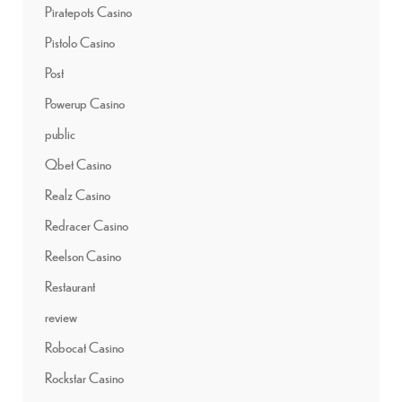
Piratepots Casino
Pistolo Casino
Post
Powerup Casino
public
Qbet Casino
Realz Casino
Redracer Casino
Reelson Casino
Restaurant
review
Robocat Casino
Rockstar Casino