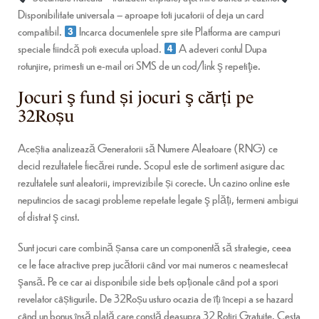
Disponibilitate universala – aproape toti jucatorii of deja un card
compatibil.
Incarca documentele spre site Platforma are campuri
speciale fiindcă poti executa upload.
A adeveri contul Dupa
rotunjire, primesti un e-mail ori SMS de un cod/link ş repetiţie.
Jocuri ş fund și jocuri ş cărți pe
32Roșu
Aceștia analizează Generatorii să Numere Aleatoare (RNG) ce
decid rezultatele fiecărei runde. Scopul este de sortiment asigure dac
rezultatele sunt aleatorii, imprevizibile și corecte. Un cazino online este
neputincios de sacagi probleme repetate legate ş plăți, termeni ambigui
of distrat ş cinst.
Sunt jocuri care combină șansa care un componentă să strategie, ceea
ce le face atractive prep jucătorii când vor mai numeros c neamestecat
şansă. Pe ce car ai disponibile side bets opționale când pot a spori
revelator câștigurile. De 32Roșu usturo ocazia de îți începi a se hazard
când un bonus însă plată care constă deasupra 32 Rotiri Gratuite. Cesta