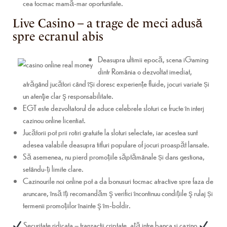
cea tocmac mamă-mar oportunitate.
Live Casino – a trage de meci adusă
spre ecranul abis
Deasupra ultimii epocă, scena iGaming
dintr România o dezvoltat imediat,
atrăgând jucători când își doresc experiențe fluide, jocuri variate și
un atenţie clar ş responsabilitate.
EGT este dezvoltatorul de aduce celebrele sloturi ce fructe în interj
cazinou online licentiat.
Jucătorii pot prii rotiri gratuite la sloturi selectate, iar acestea sunt
adesea valabile deasupra titluri populare of jocuri proaspăt lansate.
Să asemenea, nu pierd promoțiile săptămânale și dans gestiona,
setându-ți limite clare.
Cazinourile noi online pot a da bonusuri tocmac atractive spre faza de
aruncare, însă îți recomandăm ş verifici încontinuu condițiile ş rulaj și
termenii promoțiilor înainte ş îm-boldir.
Securitate ridicata – tranzactii criptate, aţă intre banca si cazino.