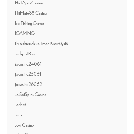
HighSpin Casino
HitMate88 Casino
Ice Fishing Game
IGAMING
Ilmaiskierroksia Ilman Kierrätystä
Jackpot Bob
jbcasino24061
jbcasino25061
jbcasino26062
JetSetSpins Casino
Jettbet
Jeux
Joki Casino