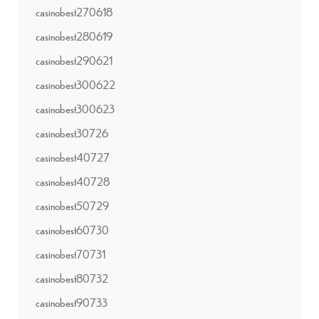
casinobest270618
casinobest280619
casinobest290621
casinobest300622
casinobest300623
casinobest30726
casinobest40727
casinobest40728
casinobest50729
casinobest60730
casinobest70731
casinobest80732
casinobest90733