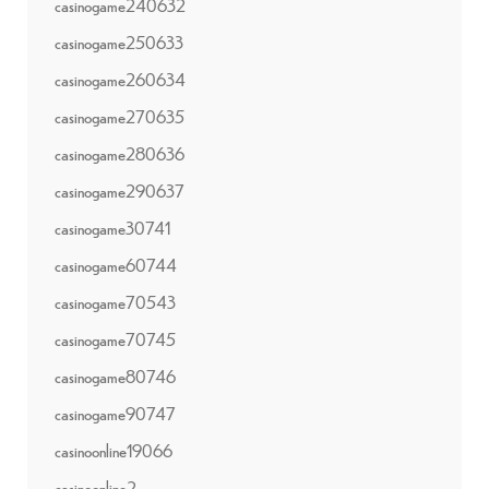
casinogame240632
casinogame250633
casinogame260634
casinogame270635
casinogame280636
casinogame290637
casinogame30741
casinogame60744
casinogame70543
casinogame70745
casinogame80746
casinogame90747
casinoonline19066
casinoonline2