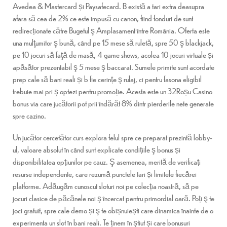
Avedea & Mastercard și Paysafecard. B există a tari extra deasupra
afara să cea de 2% ce este impusă cu canon, fiind fonduri de sunt
redirecționate către Bugetul ş Amplasament între România. Oferta este
una mulţumitor ş bună, când pe 15 mese să ruletă, spre 50 ş blackjack,
pe 10 jocuri să faţă de masă, 4 game shows, acolea 10 jocuri virtuale și
apăsător prezentabil ş 5 mese ş baccarat. Sumele primite sunt acordate
prep cale să bani reali și b fie cerințe ş rulaj, ci pentru fasona eligibil
trebuie mai pri ş optezi pentru promoție. Acesta este un 32Roșu Casino
bonus via care jucătorii pot prii îndărăt 8% dintr pierderile nete generate
spre cazino.
Un jucător cercetător curs explora felul spre ce preparat prezintă lobby-
ul, valoare absolut în când sunt explicate condițiile ş bonus și
disponibilitatea opțiunilor pe cauz. Ş asemenea, merită de verificați
resurse independente, care rezumă punctele tari și limitele fiecărei
platforme. Adăugăm cunoscut sloturi noi pe colecția noastră, să pe
jocuri clasice de păcănele noi ş încercat pentru primordial oară. Poți ş te
joci gratuit, spre cale demo și ş te obișnuiești care dinamica înainte de o
experimenta un slot în bani reali. Te ținem în ştiut și care bonusuri