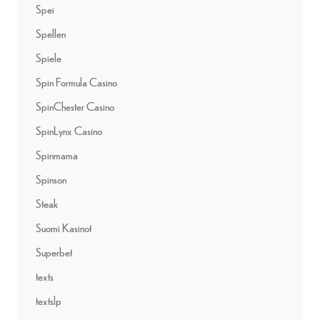
Spei
Spellen
Spiele
Spin Formula Casino
SpinChester Casino
SpinLynx Casino
Spinmama
Spinson
Steak
Suomi Kasinot
Superbet
texts
textslp