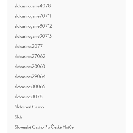
slotcasinogame4078
slotcasinogame70711
slotcasinogame80712
slotcasinogame90713
slotcasinos2077
slotcasinos27062
slotcasinos28063
slotcasinos29064
slotcasinos30065
slotcasinos3078
Slotosport Casino
Slots
Slovenské Casino Pro České Hráče