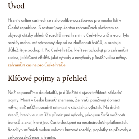
Úvod
Hraní v online casinech se stalo oblíbenou zábavou pro mnoho lidí v
České republice. S rostoucí popularitou zahraničních platforem se
objevují otázky ohledně rozdílů mezi hraním v české koruně a euru. Tyto
rozdíly mohou mít významný dopad na zkušenosti hráčů, a proto je
důležité je pochopit. Pro české hráče, kteří se rozhodují pro zahraniční
casina, je klíčové vědět, jaké výhody a nevýhody přináší volba měny.
zahraniční casina pro české hráče
Klíčové pojmy a přehled
Než se ponoříme do detailů, je důležité si ujasnit některé základní
pojmy. Hraní v české koruně znamená, že hráči používají domácí
měnu, což může usnadnit orientaci v sázkách a výhrách. Na druhé
straně, hraní v euru může přinést jiné výhody, jako jsou širší možnosti
bonusů a akcí, které jsou často dostupné na mezinárodních platformách.
Rozdíly v měnách mohou ovlivnit i kurzové rozdíly, poplatky za převody a
celkovou zkušenost s hraním.