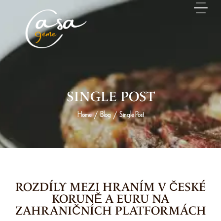
SINGLE POST
Home
Blog
Single Post
/
/
3 JUIN 2026
ROZDÍLY MEZI HRANÍM V ČESKÉ
KORUNĚ A EURU NA
ZAHRANIČNÍCH PLATFORMÁCH