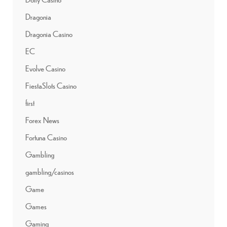
Dragonia
Dragonia Casino
EC
Evolve Casino
FiestaSlots Casino
first
Forex News
Fortuna Casino
Gambling
gambling/casinos
Game
Games
Gaming