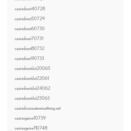
casinobest40728
casinobest50729
casinobest60730
casinobest70731
casinobest80732
casinobest90733
casinobestslot20065
casinobestslot22061
casinobestslot24062
casinobestslot25063
casinobonusutaninsattning.net
casinogame10739
casinogame110748