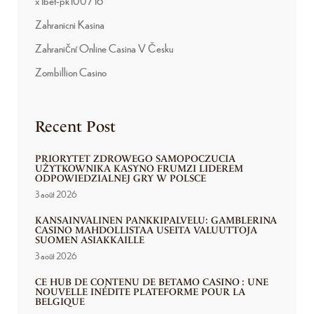
x1bet-pk100716
Zahranicni Kasina
Zahraniční Online Casina V Česku
Zombillion Casino
Recent Post
PRIORYTET ZDROWEGO SAMOPOCZUCIA
UŻYTKOWNIKA KASYNO FRUMZI LIDEREM
ODPOWIEDZIALNEJ GRY W POLSCE
3 août 2026
KANSAINVÄLINEN PANKKIPALVELU: GAMBLERINA
CASINO MAHDOLLISTAA USEITA VALUUTTOJA
SUOMEN ASIAKKAILLE
3 août 2026
CE HUB DE CONTENU DE BETAMO CASINO : UNE
NOUVELLE INÉDITE PLATEFORME POUR LA
BELGIQUE