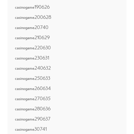
casinogame190626
casinogame200628
casinogame20740
casinogame210629
casinogame220630
casinogame230631
casinogame240632
casinogame250633
casinogame260634
casinogame270635
casinogame280636
casinogame290637
casinogame30741