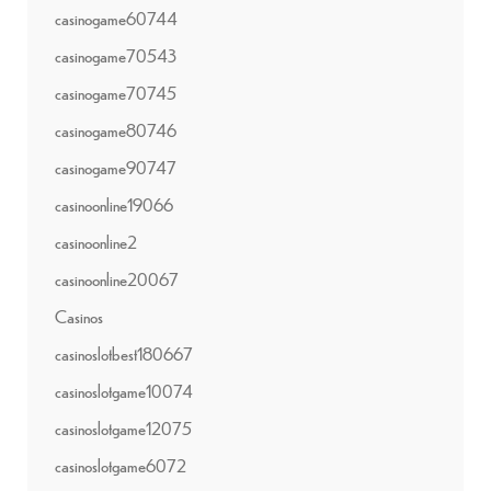
casinogame60744
casinogame70543
casinogame70745
casinogame80746
casinogame90747
casinoonline19066
casinoonline2
casinoonline20067
Casinos
casinoslotbest180667
casinoslotgame10074
casinoslotgame12075
casinoslotgame6072