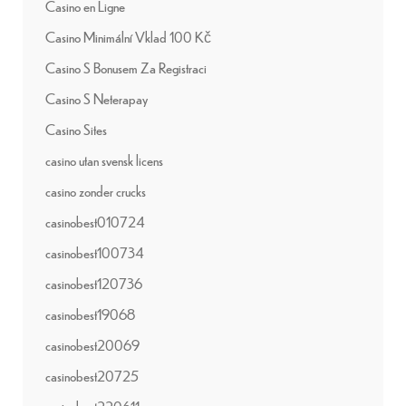
Casino en Ligne
Casino Minimální Vklad 100 Kč
Casino S Bonusem Za Registraci
Casino S Neterapay
Casino Sites
casino utan svensk licens
casino zonder crucks
casinobest010724
casinobest100734
casinobest120736
casinobest19068
casinobest20069
casinobest20725