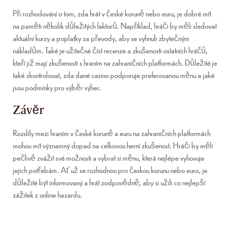
Při rozhodování o tom, zda hrát v české koruně nebo euru, je dobré mít
na paměti několik důležitých faktorů. Například, hráči by měli sledovat
aktuální kurzy a poplatky za převody, aby se vyhnuli zbytečným
nákladům. Také je užitečné číst recenze a zkušenosti ostatních hráčů,
kteří již mají zkušenosti s hraním na zahraničních platformách. Důležité je
také zkontrolovat, zda dané casino podporuje preferovanou měnu a jaké
jsou podmínky pro výběr výher.
Závěr
Rozdíly mezi hraním v české koruně a euru na zahraničních platformách
mohou mít významný dopad na celkovou herní zkušenost. Hráči by měli
pečlivě zvážit své možnosti a vybrat si měnu, která nejlépe vyhovuje
jejich potřebám. Ať už se rozhodnou pro českou korunu nebo euro, je
důležité být informovaný a hrát zodpovědně, aby si užili co nejlepší
zážitek z online hazardu.