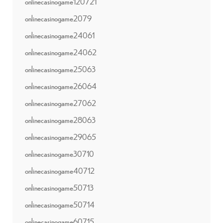
onlinecasinogame120721
onlinecasinogame2079
onlinecasinogame24061
onlinecasinogame24062
onlinecasinogame25063
onlinecasinogame26064
onlinecasinogame27062
onlinecasinogame28063
onlinecasinogame29065
onlinecasinogame30710
onlinecasinogame40712
onlinecasinogame50713
onlinecasinogame50714
onlinecasinogame60715