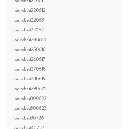
casinobest220611
casinobest220612
casinobest22068
casinobest23062
casinobest240614
casinobest250616
casinobest260617
casinobest270618
casinobest280619
casinobest290621
casinobest300622
casinobest300623
casinobest30726
casinobest40727