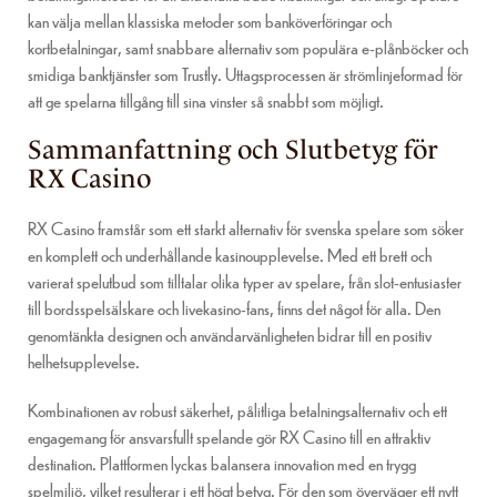
kan välja mellan klassiska metoder som banköverföringar och
kortbetalningar, samt snabbare alternativ som populära e-plånböcker och
smidiga banktjänster som Trustly. Uttagsprocessen är strömlinjeformad för
att ge spelarna tillgång till sina vinster så snabbt som möjligt.
Sammanfattning och Slutbetyg för
RX Casino
RX Casino framstår som ett starkt alternativ för svenska spelare som söker
en komplett och underhållande kasinoupplevelse. Med ett brett och
varierat spelutbud som tilltalar olika typer av spelare, från slot-entusiaster
till bordsspelsälskare och livekasino-fans, finns det något för alla. Den
genomtänkta designen och användarvänligheten bidrar till en positiv
helhetsupplevelse.
Kombinationen av robust säkerhet, pålitliga betalningsalternativ och ett
engagemang för ansvarsfullt spelande gör RX Casino till en attraktiv
destination. Plattformen lyckas balansera innovation med en trygg
spelmiljö, vilket resulterar i ett högt betyg. För den som överväger ett nytt