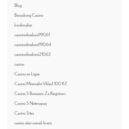
Blog
Bonuskong Casino
bookmaker
casinionlinebest19061
casinionlinebest19064
casinionlinebest21063
casino
Casino en Ligne
Casino Minimální Vklad 100 Kč
Casino S Bonusem Za Registraci
Casino S Neterapay
Casino Sites
casino utan svensk licens