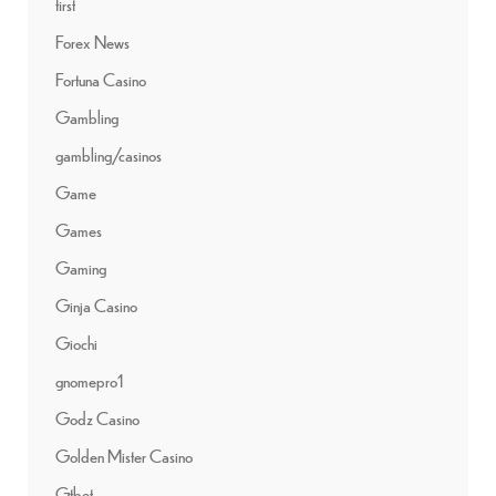
first
Forex News
Fortuna Casino
Gambling
gambling/casinos
Game
Games
Gaming
Ginja Casino
Giochi
gnomepro1
Godz Casino
Golden Mister Casino
Gtbet