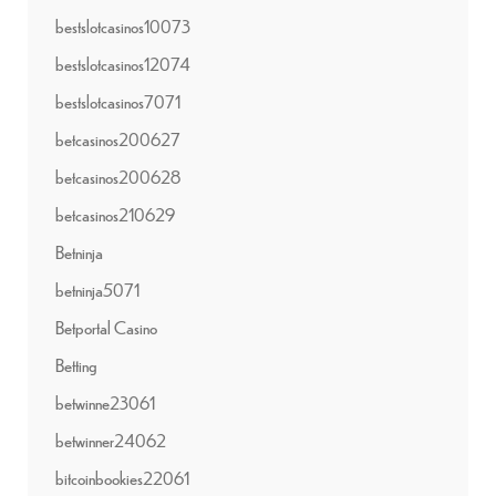
bestslotcasinos10073
bestslotcasinos12074
bestslotcasinos7071
betcasinos200627
betcasinos200628
betcasinos210629
Betninja
betninja5071
Betportal Casino
Betting
betwinne23061
betwinner24062
bitcoinbookies22061