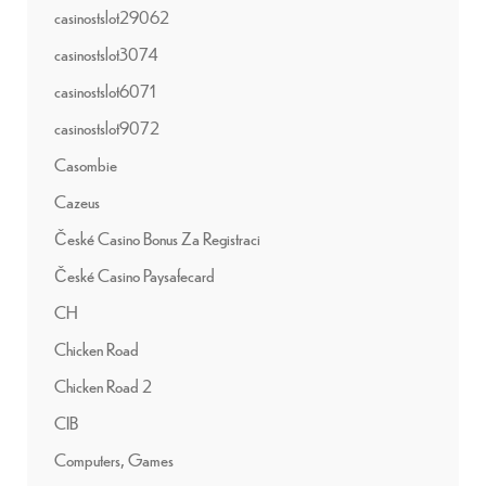
casinostslot29062
casinostslot3074
casinostslot6071
casinostslot9072
Casombie
Cazeus
České Casino Bonus Za Registraci
České Casino Paysafecard
CH
Chicken Road
Chicken Road 2
CIB
Computers, Games