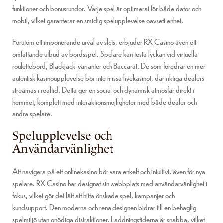
funktioner och bonusrundor. Varje spel är optimerat för både dator och
mobil, vilket garanterar en smidig spelupplevelse oavsett enhet.
Förutom ett imponerande urval av slots, erbjuder RX Casino även ett
omfattande utbud av bordsspel. Spelare kan testa lyckan vid virtuella
roulettebord, Blackjack-varianter och Baccarat. De som föredrar en mer
autentisk kasinoupplevelse bör inte missa livekasinot, där riktiga dealers
streamas i realtid. Detta ger en social och dynamisk atmosfär direkt i
hemmet, komplett med interaktionsmöjligheter med både dealer och
andra spelare.
Spelupplevelse och
Användarvänlighet
Att navigera på ett onlinekasino bör vara enkelt och intuitivt, även för nya
spelare. RX Casino har designat sin webbplats med användarvänlighet i
fokus, vilket gör det lätt att hitta önskade spel, kampanjer och
kundsupport. Den moderna och rena designen bidrar till en behaglig
spelmiljö utan onödiga distraktioner. Laddningstiderna är snabba, vilket