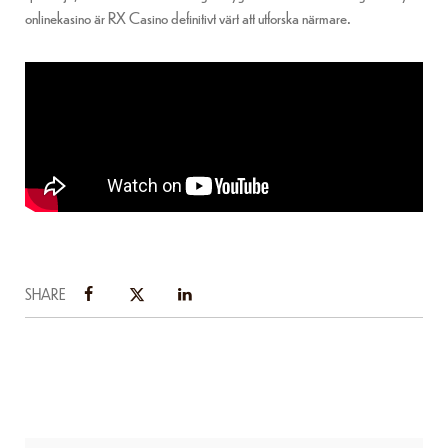
onlinekasino är RX Casino definitivt värt att utforska närmare.
SHARE