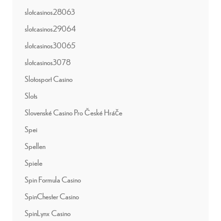
slotcasinos28063
slotcasinos29064
slotcasinos30065
slotcasinos3078
Slotosport Casino
Slots
Slovenské Casino Pro České Hráče
Spei
Spellen
Spiele
Spin Formula Casino
SpinChester Casino
SpinLynx Casino