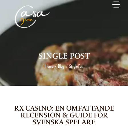
SINGLE POST
Home
Blog
Single Post
/
/
30 MAI 2026
RX CASINO: EN OMFATTANDE
RECENSION & GUIDE FÖR
SVENSKA SPELARE