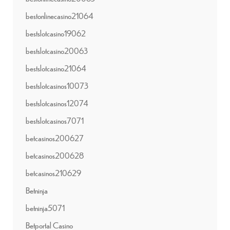
bestonlinecasino21064
bestslotcasino19062
bestslotcasino20063
bestslotcasino21064
bestslotcasinos10073
bestslotcasinos12074
bestslotcasinos7071
betcasinos200627
betcasinos200628
betcasinos210629
Betninja
betninja5071
Betportal Casino