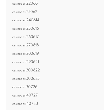
casinobest22068
casinobest23062
casinobest240614
casinobest250616
casinobest260617
casinobest270618
casinobest280619
casinobest290621
casinobest300622
casinobest300623
casinobest30726
casinobest40727
casinobest40728