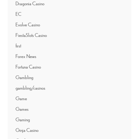
Dragonia Casino
EC
Evolve Casino
FiestaSlots Casino
first
Forex News
Fortuna Casino
Gambling
gambling/casinos
Game
Games
Gaming
Ginja Casino