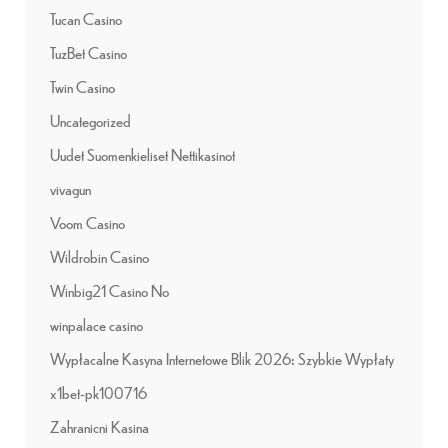
Tucan Casino
TuzBet Casino
Twin Casino
Uncategorized
Uudet Suomenkieliset Nettikasinot
vivagun
Voom Casino
Wildrobin Casino
Winbig21 Casino No
winpalace casino
Wypłacalne Kasyna Internetowe Blik 2026: Szybkie Wypłaty
x1bet-pk100716
Zahranicni Kasina