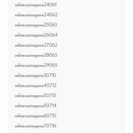
onlinecasinogame24061
onlinecasinogame24062
onlinecasinogame25063
onlinecasinogame26064
onlinecasinogame27062
onlinecasinogame28063
onlinecasinogame29065
onlinecasinogame30710
onlinecasinogame40712
onlinecasinogame50713
onlinecasinogame50714
onlinecasinogame60715
onlinecasinogame70716