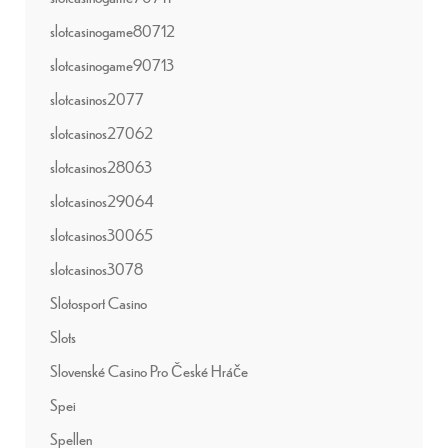
slotcasinogame80712
slotcasinogame90713
slotcasinos2077
slotcasinos27062
slotcasinos28063
slotcasinos29064
slotcasinos30065
slotcasinos3078
Slotosport Casino
Slots
Slovenské Casino Pro České Hráče
Spei
Spellen