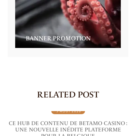
BANNER PROMOTION
RELATED POST
3 AOÛT 2026
CE HUB DE CONTENU DE BETAMO CASINO :
UNE NOUVELLE INÉDITE PLATEFORME
POUR LA BELGIQUE