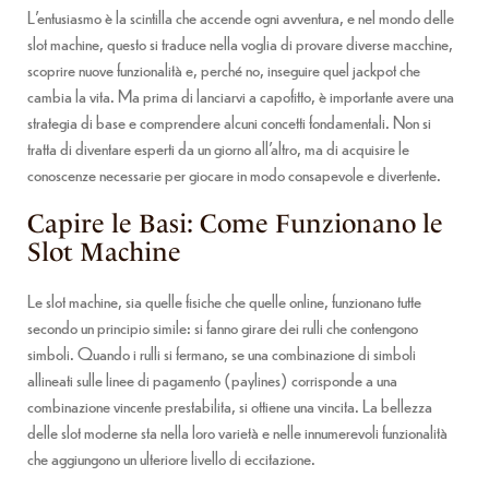
L’entusiasmo è la scintilla che accende ogni avventura, e nel mondo delle
slot machine, questo si traduce nella voglia di provare diverse macchine,
scoprire nuove funzionalità e, perché no, inseguire quel jackpot che
cambia la vita. Ma prima di lanciarvi a capofitto, è importante avere una
strategia di base e comprendere alcuni concetti fondamentali. Non si
tratta di diventare esperti da un giorno all’altro, ma di acquisire le
conoscenze necessarie per giocare in modo consapevole e divertente.
Capire le Basi: Come Funzionano le
Slot Machine
Le slot machine, sia quelle fisiche che quelle online, funzionano tutte
secondo un principio simile: si fanno girare dei rulli che contengono
simboli. Quando i rulli si fermano, se una combinazione di simboli
allineati sulle linee di pagamento (paylines) corrisponde a una
combinazione vincente prestabilita, si ottiene una vincita. La bellezza
delle slot moderne sta nella loro varietà e nelle innumerevoli funzionalità
che aggiungono un ulteriore livello di eccitazione.