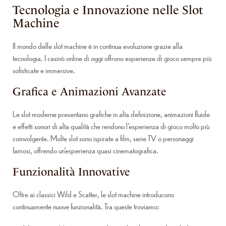
Tecnologia e Innovazione nelle Slot
Machine
Il mondo delle slot machine è in continua evoluzione grazie alla
tecnologia. I casinò online di oggi offrono esperienze di gioco sempre più
sofisticate e immersive.
Grafica e Animazioni Avanzate
Le slot moderne presentano grafiche in alta definizione, animazioni fluide
e effetti sonori di alta qualità che rendono l’esperienza di gioco molto più
coinvolgente. Molte slot sono ispirate a film, serie TV o personaggi
famosi, offrendo un’esperienza quasi cinematografica.
Funzionalità Innovative
Oltre ai classici Wild e Scatter, le slot machine introducono
continuamente nuove funzionalità. Tra queste troviamo: