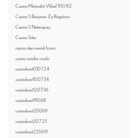
Casino Minimální Vklad 100 Kč
Casino S Bonusem Za Registraci
Casino S Neterapay
Casino Sites
casino utan svensk licens
casino zonder crucks
casinobest010724
casinobest100734
casinobest120736
casinobest19068
casinobest20069
casinobest20725
casinobest220611