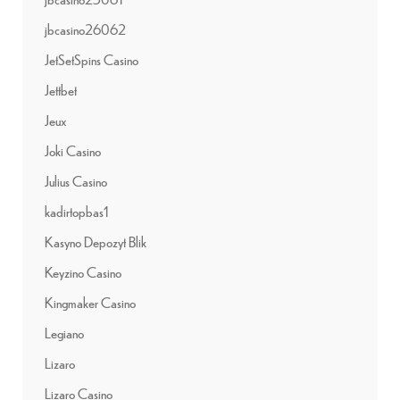
jbcasino26062
JetSetSpins Casino
Jettbet
Jeux
Joki Casino
Julius Casino
kadirtopbas1
Kasyno Depozyt Blik
Keyzino Casino
Kingmaker Casino
Legiano
Lizaro
Lizaro Casino