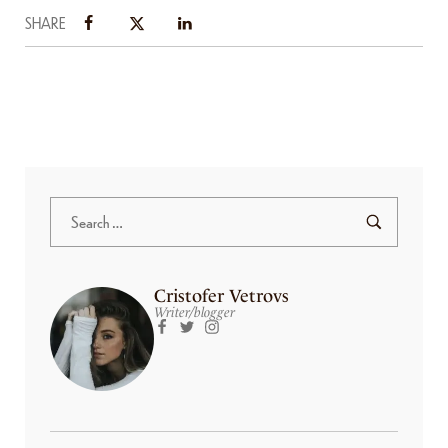
SHARE
Cristofer Vetrovs
Writer/blogger