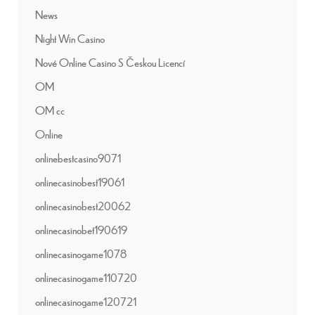
News
Night Win Casino
Nové Online Casino S Českou Licencí
OM
OM cc
Online
onlinebestcasino9071
onlinecasinobest19061
onlinecasinobest20062
onlinecasinobet190619
onlinecasinogame1078
onlinecasinogame110720
onlinecasinogame120721