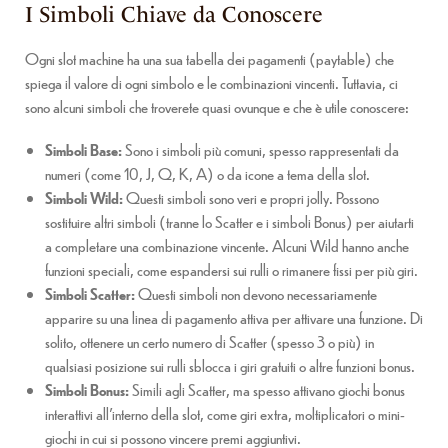
I Simboli Chiave da Conoscere
Ogni slot machine ha una sua tabella dei pagamenti (paytable) che
spiega il valore di ogni simbolo e le combinazioni vincenti. Tuttavia, ci
sono alcuni simboli che troverete quasi ovunque e che è utile conoscere:
Simboli Base:
Sono i simboli più comuni, spesso rappresentati da
numeri (come 10, J, Q, K, A) o da icone a tema della slot.
Simboli Wild:
Questi simboli sono veri e propri jolly. Possono
sostituire altri simboli (tranne lo Scatter e i simboli Bonus) per aiutarti
a completare una combinazione vincente. Alcuni Wild hanno anche
funzioni speciali, come espandersi sui rulli o rimanere fissi per più giri.
Simboli Scatter:
Questi simboli non devono necessariamente
apparire su una linea di pagamento attiva per attivare una funzione. Di
solito, ottenere un certo numero di Scatter (spesso 3 o più) in
qualsiasi posizione sui rulli sblocca i giri gratuiti o altre funzioni bonus.
Simboli Bonus:
Simili agli Scatter, ma spesso attivano giochi bonus
interattivi all’interno della slot, come giri extra, moltiplicatori o mini-
giochi in cui si possono vincere premi aggiuntivi.