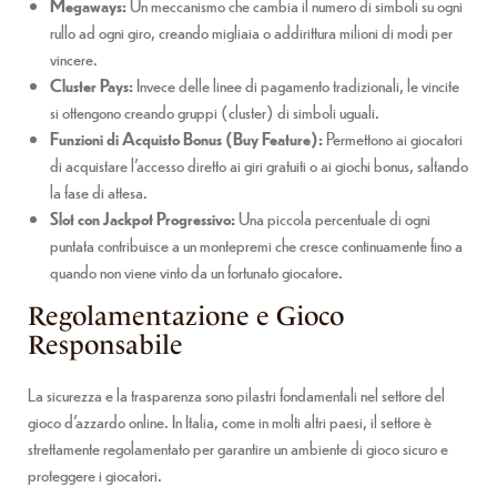
Megaways:
Un meccanismo che cambia il numero di simboli su ogni
rullo ad ogni giro, creando migliaia o addirittura milioni di modi per
vincere.
Cluster Pays:
Invece delle linee di pagamento tradizionali, le vincite
si ottengono creando gruppi (cluster) di simboli uguali.
Funzioni di Acquisto Bonus (Buy Feature):
Permettono ai giocatori
di acquistare l’accesso diretto ai giri gratuiti o ai giochi bonus, saltando
la fase di attesa.
Slot con Jackpot Progressivo:
Una piccola percentuale di ogni
puntata contribuisce a un montepremi che cresce continuamente fino a
quando non viene vinto da un fortunato giocatore.
Regolamentazione e Gioco
Responsabile
La sicurezza e la trasparenza sono pilastri fondamentali nel settore del
gioco d’azzardo online. In Italia, come in molti altri paesi, il settore è
strettamente regolamentato per garantire un ambiente di gioco sicuro e
proteggere i giocatori.