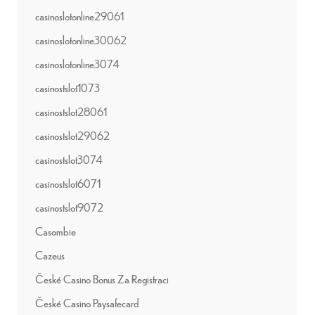
casinoslotonline29061
casinoslotonline30062
casinoslotonline3074
casinostslot1073
casinostslot28061
casinostslot29062
casinostslot3074
casinostslot6071
casinostslot9072
Casombie
Cazeus
České Casino Bonus Za Registraci
České Casino Paysafecard