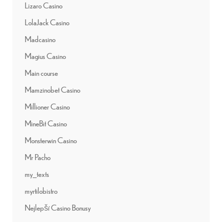
Lizaro Casino
LolaJack Casino
Madcasino
Magius Casino
Main course
Mamzinobet Casino
Millioner Casino
MineBit Casino
Monsterwin Casino
Mr Pacho
my_texts
myrtilobistro
Nejlepší Casino Bonusy