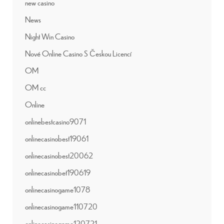
new casino
News
Night Win Casino
Nové Online Casino S Českou Licencí
OM
OM cc
Online
onlinebestcasino9071
onlinecasinobest19061
onlinecasinobest20062
onlinecasinobet190619
onlinecasinogame1078
onlinecasinogame110720
onlinecasinogame120721