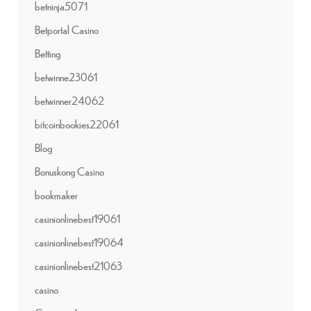
betninja5071
Betportal Casino
Betting
betwinne23061
betwinner24062
bitcoinbookies22061
Blog
Bonuskong Casino
bookmaker
casinionlinebest19061
casinionlinebest19064
casinionlinebest21063
casino