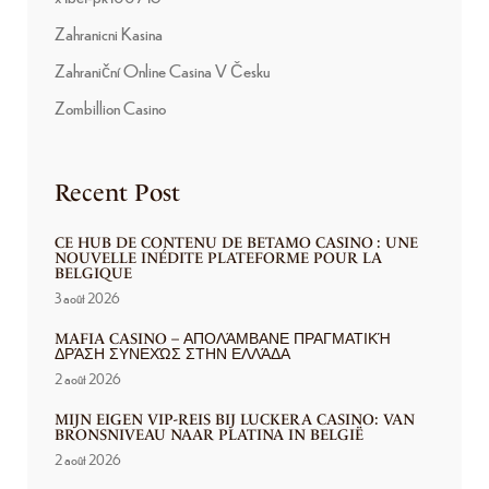
Zahranicni Kasina
Zahraniční Online Casina V Česku
Zombillion Casino
Recent Post
CE HUB DE CONTENU DE BETAMO CASINO : UNE
NOUVELLE INÉDITE PLATEFORME POUR LA
BELGIQUE
3 août 2026
MAFIA CASINO – ΑΠΟΛΆΜΒΑΝΕ ΠΡΑΓΜΑΤΙΚΉ
ΔΡΆΣΗ ΣΥΝΕΧΏΣ ΣΤΗΝ ΕΛΛΆΔΑ
2 août 2026
MIJN EIGEN VIP-REIS BIJ LUCKERA CASINO: VAN
BRONSNIVEAU NAAR PLATINA IN BELGIË
2 août 2026