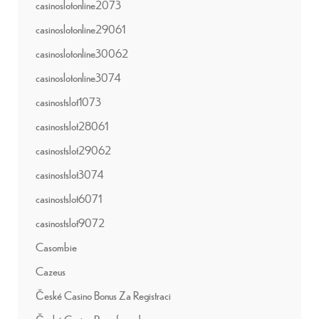
casinoslotonline2073
casinoslotonline29061
casinoslotonline30062
casinoslotonline3074
casinostslot1073
casinostslot28061
casinostslot29062
casinostslot3074
casinostslot6071
casinostslot9072
Casombie
Cazeus
České Casino Bonus Za Registraci