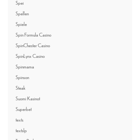
Spei
Spellen
Spiele
Spin Formula Casino
SpinChester Casino
SpinLynx Casino
Spinmama
Spinson
Steak
Suomi Kasinot
Superbet
texts
textslp