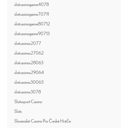
slotcasinogame4078
slotcasinogame70711
slotcasinogame80712
slotcasinogame90713
slotcasinos2077
slotcasinos27062
slotcasinos28063
slotcasinos29064
slotcasinos30065
slotcasinos3078
Slotosport Casino
Slots
Slovenské Casino Pro České Hráče