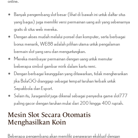
online.
Banyak pengembang slot besar (lihat di bawah ini untuk daftar situs
yang bagus) juga memiliki versi permainan uang asli yang sebenarnya
gratis di situs web mereka.
Dengan akses mudah melalui ponsel dan komputer, serta berbagai
bonus menarik, WE88 adalah pilihan utama untuk pengalaman
bermain slot yang seru dan menguntungkan.
Mereka membayar permainan dengan uang untuk memutar
beberapa simbol gambar mirik dalam kartu remi.
Dengan berbagai keunggulan yang ditawarkan, tidak mengherankan
jika BolaGG dianggap sebagai tempat taruhan terbaik untuk
Sepakbola dan Esport.
Selain itu, Juraganslot juga dikenal sebagai penyedia game slot777
paling gacor dengan taruhan mulai dari 200 hingga 400 rupiah.
Mesin Slot Secara Otomatis
Menghasilkan Koin
Beberapa pengembang akan memiliki penawaran eksklusif dengan