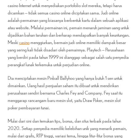
casino Internet untuk menyediakan portofolio slot mereka, tetapi harus
dicamkan – tidak semua casino online diciptakan sama. Judi online
adalah permainan yang biasanya berbentuk kartu dalam sebuah aplikasi
atau website. Melalui permainan ini, pemain menaruh jaminan uang untuk
dijadikan bahan taruhan dan berharap mendapatkan banyak keuntungan.
Meski
casino
menggiurkan, bermain judi online memiliki dampak besar
yang sering kali tidak disadari oleh pemainnya. Playtech – Perusahaan
yang berdiri pada tahun 1999 ini dianggap sebagai salah satu penyedia
perangkat lunak terkemuka untuk perjudian online.
Dia menciptakan mesin Pinball Ballyhoo yang hanya butuh 1 sen untuk
dimainkan. Uang hasil penjualan saham itu dibuat untuk mendirikan
perusahaan sendiri bernama Charles Fey and Company. Fey saat itu
menggarap rancangam baru mesin slot, yaitu Draw Poker, mesin slot
poker pembayaran tunai.
Mulai dari sini dan temukan tips, bonus, dan situs terbaik pada tahun
2020. Setiap penyedia memiliki kelebihan unik yang menarik pemain,
mulai dari grafis, RTP tinggi, variasi tema, hingga fitur-fitur bonus yang