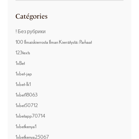
Catégories
! Без рубрики
100 Ilmaiskierrosta Ilman Kierrätystä: Parhaat
123texts
1xBet
1xbet-jap
1xbet-lk1
1xbet18063
1xbet50712
1xbetapp70714
1xbetkenya1
1xbetkenya25067