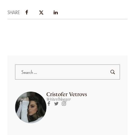
SHARE
Cristofer Vetrovs
Writer/blogger