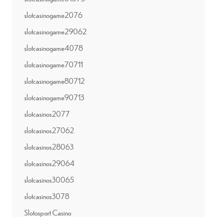
slotcasinogame2076
slotcasinogame29062
slotcasinogame4078
slotcasinogame70711
slotcasinogame80712
slotcasinogame90713
slotcasinos2077
slotcasinos27062
slotcasinos28063
slotcasinos29064
slotcasinos30065
slotcasinos3078
Slotosport Casino