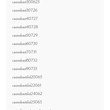
casinobest300623
casinobest30726
casinobest40727
casinobest40728
casinobest50729
casinobest60730
casinobest70731
casinobest80732
casinobest90733
casinobestslot20065
casinobestslot22061
casinobestslot24062
casinobestslot25063