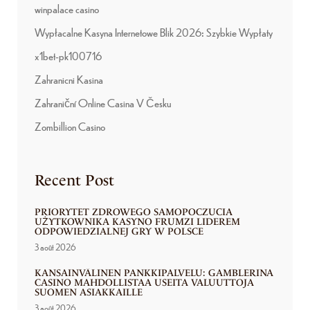
winpalace casino
Wypłacalne Kasyna Internetowe Blik 2026: Szybkie Wypłaty
x1bet-pk100716
Zahranicni Kasina
Zahraniční Online Casina V Česku
Zombillion Casino
Recent Post
PRIORYTET ZDROWEGO SAMOPOCZUCIA
UŻYTKOWNIKA KASYNO FRUMZI LIDEREM
ODPOWIEDZIALNEJ GRY W POLSCE
3 août 2026
KANSAINVÄLINEN PANKKIPALVELU: GAMBLERINA
CASINO MAHDOLLISTAA USEITA VALUUTTOJA
SUOMEN ASIAKKAILLE
3 août 2026