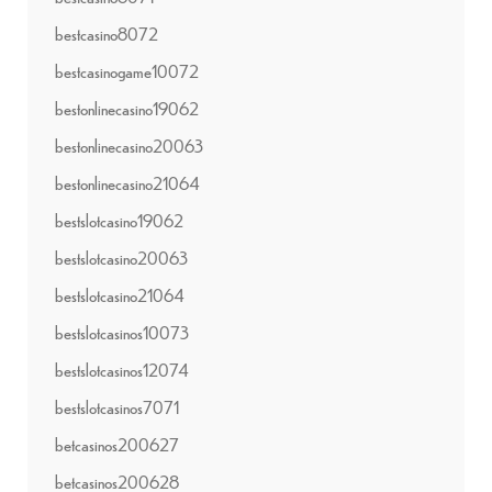
bestcasino8072
bestcasinogame10072
bestonlinecasino19062
bestonlinecasino20063
bestonlinecasino21064
bestslotcasino19062
bestslotcasino20063
bestslotcasino21064
bestslotcasinos10073
bestslotcasinos12074
bestslotcasinos7071
betcasinos200627
betcasinos200628