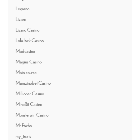
Legiano
Lizaro
Lizaro Casino
LolaJack Casino
Madcasino
Magius Casino
Main course
Mamzinobet Casino
Millioner Casino
MineBit Casino
Monsterwin Casino
Mr Pacho
my_texts