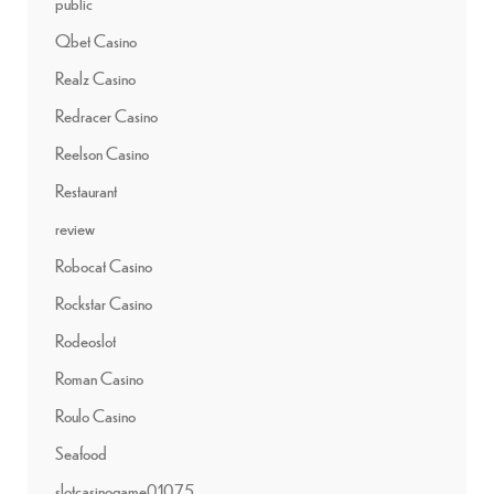
public
Qbet Casino
Realz Casino
Redracer Casino
Reelson Casino
Restaurant
review
Robocat Casino
Rockstar Casino
Rodeoslot
Roman Casino
Roulo Casino
Seafood
slotcasinogame01075