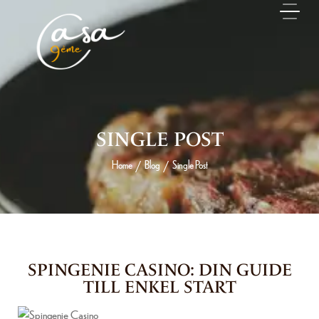
SINGLE POST
Home
Blog
Single Post
/
/
30 MAI 2026
SPINGENIE CASINO: DIN GUIDE
TILL ENKEL START