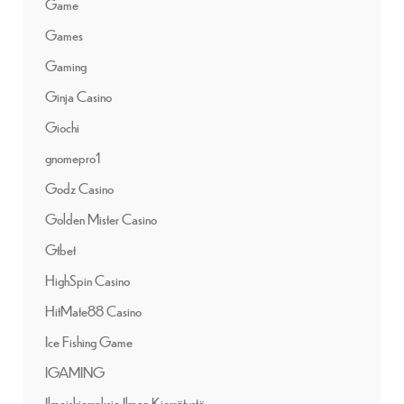
Game
Games
Gaming
Ginja Casino
Giochi
gnomepro1
Godz Casino
Golden Mister Casino
Gtbet
HighSpin Casino
HitMate88 Casino
Ice Fishing Game
IGAMING
Ilmaiskierroksia Ilman Kierrätystä