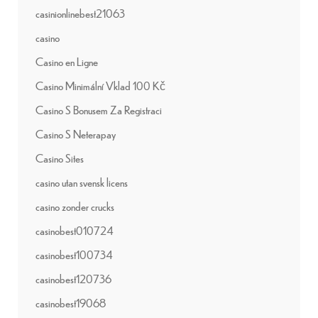
casinionlinebest21063
casino
Casino en Ligne
Casino Minimální Vklad 100 Kč
Casino S Bonusem Za Registraci
Casino S Neterapay
Casino Sites
casino utan svensk licens
casino zonder crucks
casinobest010724
casinobest100734
casinobest120736
casinobest19068