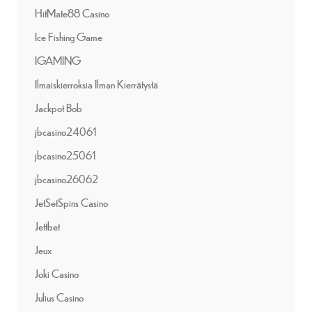
HitMate88 Casino
Ice Fishing Game
IGAMING
Ilmaiskierroksia Ilman Kierrätystä
Jackpot Bob
jbcasino24061
jbcasino25061
jbcasino26062
JetSetSpins Casino
Jettbet
Jeux
Joki Casino
Julius Casino