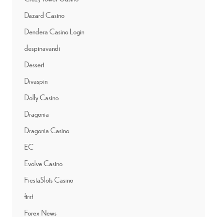
Dazard Casino
Dendera Casino Login
despinavandi
Dessert
Divaspin
Dolly Casino
Dragonia
Dragonia Casino
EC
Evolve Casino
FiestaSlots Casino
first
Forex News