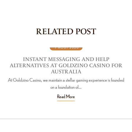
RELATED POST
7 AOÛT 2026
INSTANT MESSAGING AND HELP
S
ALTERNATIVES AT GOLDZINO CASINO FOR
AUSTRALIA
At Goldzino Casino, we maintain a stellar gaming experience is founded
Als 
on a foundation of…
Read More