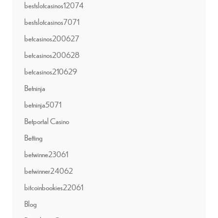
bestslotcasinos12074
bestslotcasinos7071
betcasinos200627
betcasinos200628
betcasinos210629
Betninja
betninja5071
Betportal Casino
Betting
betwinne23061
betwinner24062
bitcoinbookies22061
Blog