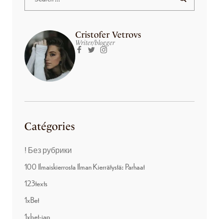
Cristofer Vetrovs
Writer/blogger
Catégories
! Без рубрики
100 Ilmaiskierrosta Ilman Kierrätystä: Parhaat
123texts
1xBet
1xbet-jap