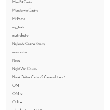
MineBit Casino
Monsterwin Casino
Mr Pacho
my_texts
myrtilobistro
Nejlepší Casino Bonusy
new casino
News
Night Win Casino
Nové Online Casino S Českou Licencí
OM
OM cc
Online