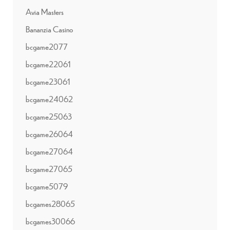
Avia Masters
Bananzia Casino
bcgame2077
bcgame22061
bcgame23061
bcgame24062
bcgame25063
bcgame26064
bcgame27064
bcgame27065
bcgame5079
bcgames28065
bcgames30066