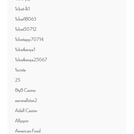
1xbet-lk1
1xbet18063
1xbet50712
1xbetapp70714
1xbetkenya1
1xbetkenya25067
1xcinta
25
8ty8 Casino
aaronallston2
Adell Casino
Allyspin
American Food