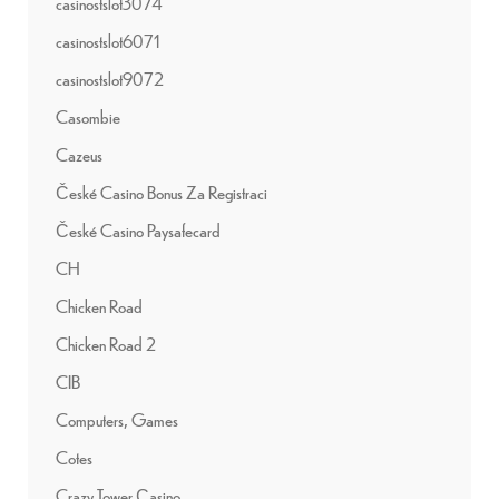
casinostslot3074
casinostslot6071
casinostslot9072
Casombie
Cazeus
České Casino Bonus Za Registraci
České Casino Paysafecard
CH
Chicken Road
Chicken Road 2
CIB
Computers, Games
Cotes
Crazy Tower Сasino