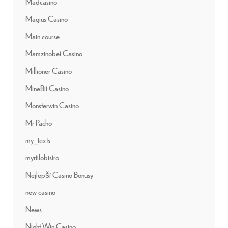
Madcasino
Magius Casino
Main course
Mamzinobet Casino
Millioner Casino
MineBit Casino
Monsterwin Casino
Mr Pacho
my_texts
myrtilobistro
Nejlepší Casino Bonusy
new casino
News
Night Win Casino