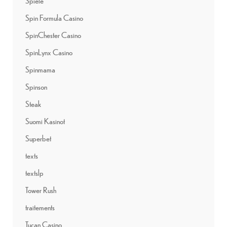
Spiele
Spin Formula Casino
SpinChester Casino
SpinLynx Casino
Spinmama
Spinson
Steak
Suomi Kasinot
Superbet
texts
textslp
Tower Rush
traitements
Tucan Casino