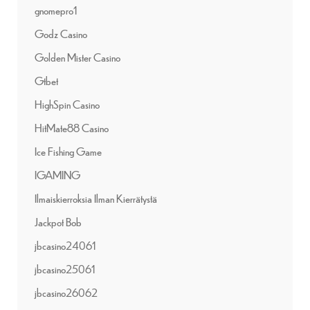
gnomepro1
Godz Casino
Golden Mister Casino
Gtbet
HighSpin Casino
HitMate88 Casino
Ice Fishing Game
IGAMING
Ilmaiskierroksia Ilman Kierrätystä
Jackpot Bob
jbcasino24061
jbcasino25061
jbcasino26062