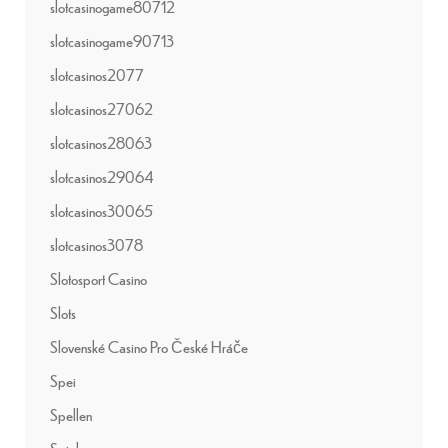
slotcasinogame80712
slotcasinogame90713
slotcasinos2077
slotcasinos27062
slotcasinos28063
slotcasinos29064
slotcasinos30065
slotcasinos3078
Slotosport Casino
Slots
Slovenské Casino Pro České Hráče
Spei
Spellen