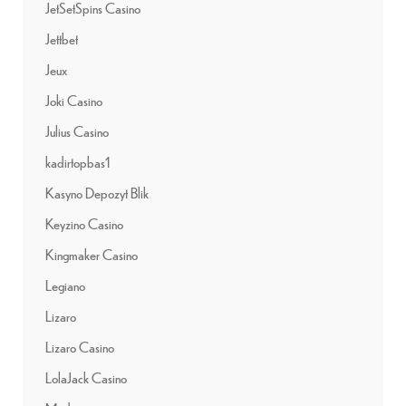
JetSetSpins Casino
Jettbet
Jeux
Joki Casino
Julius Casino
kadirtopbas1
Kasyno Depozyt Blik
Keyzino Casino
Kingmaker Casino
Legiano
Lizaro
Lizaro Casino
LolaJack Casino