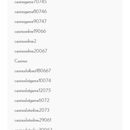
casinogame70745
casinogame80746
casinogame90747
casinoonline19066
casinoonline2
casinoonline20067
Casinos
casinoslotbest180667
casinoslotgame10074
casinoslotgame12075
casinoslotgame6072
casinoslotonline2073
casinoslotonline29061
casinoslotonline30062