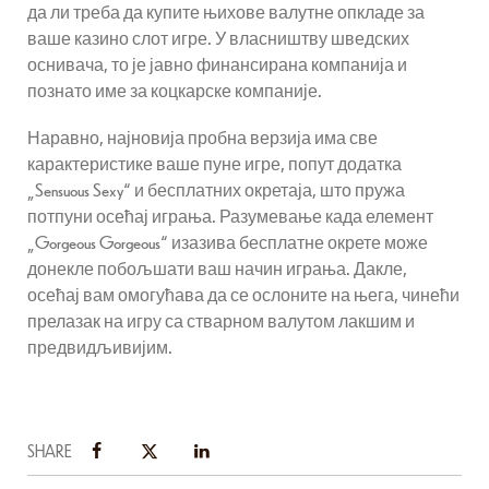
да ли треба да купите њихове валутне опкладе за
ваше казино слот игре. У власништву шведских
оснивача, то је јавно финансирана компанија и
познато име за коцкарске компаније.
Наравно, најновија пробна верзија има све
карактеристике ваше пуне игре, попут додатка
„Sensuous Sexy“ и бесплатних окретаја, што пружа
потпуни осећај играња. Разумевање када елемент
„Gorgeous Gorgeous“ изазива бесплатне окрете може
донекле побољшати ваш начин играња. Дакле,
осећај вам омогућава да се ослоните на њега, чинећи
прелазак на игру са стварном валутом лакшим и
предвидљивијим.
SHARE