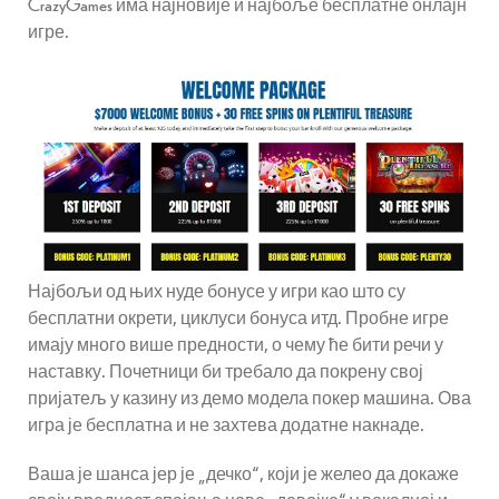
CrazyGames има најновије и најбоље бесплатне онлајн
игре.
Најбољи од њих нуде бонусе у игри као што су
бесплатни окрети, циклуси бонуса итд. Пробне игре
имају много више предности, о чему ће бити речи у
наставку. Почетници би требало да покрену свој
пријатељ у казину из демо модела покер машина. Ова
игра је бесплатна и не захтева додатне накнаде.
Ваша је шанса јер је „дечко“, који је желео да докаже