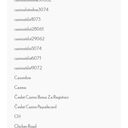
casinoslotonline3074
casinostslot1073
casinostslot28061
casinostslot29062
casinostslot3074
casinostslot6071
casinostslot9072
Casombie
Cazeus
České Casino Bonus Za Registraci
České Casino Paysafecard
CH
Chicken Road