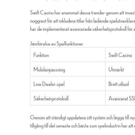
Swift Casino har anammat dessa trender genom att invester
noggrant för att inkludera titlar från ledande spelutvecklar
har de implementerat avancerade säkerhetsprotokoll för at
Jämförelse av Spelfunktioner
Funktion
Swift Casino
Mobilanpassning
Utmärkt
Live Dealer-spel
Brett utbud
Säkerhetsprotokoll
Avancerat SS
Genom att ständigt uppdatera sitt system och lägga till nya
tillgång till det senaste och bästa som spelindustrin har att