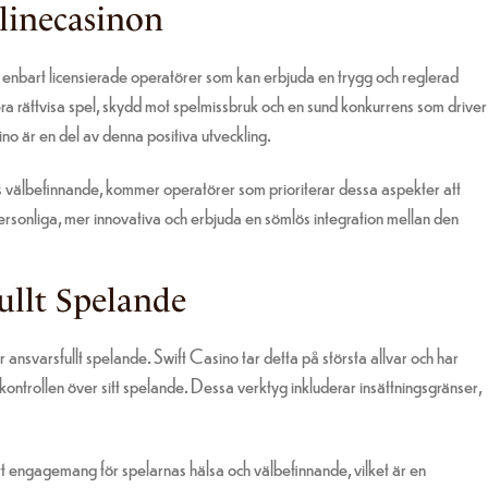
linecasinon
 enbart licensierade operatörer som kan erbjuda en trygg och reglerad
ra rättvisa spel, skydd mot spelmissbruk och en sund konkurrens som driver
ino är en del av denna positiva utveckling.
s välbefinnande, kommer operatörer som prioriterar dessa aspekter att
rsonliga, mer innovativa och erbjuda en sömlös integration mellan den
ullt Spelande
 ansvarsfullt spelande. Swift Casino tar detta på största allvar och har
a kontrollen över sitt spelande. Dessa verktyg inkluderar insättningsgränser,
tt engagemang för spelarnas hälsa och välbefinnande, vilket är en