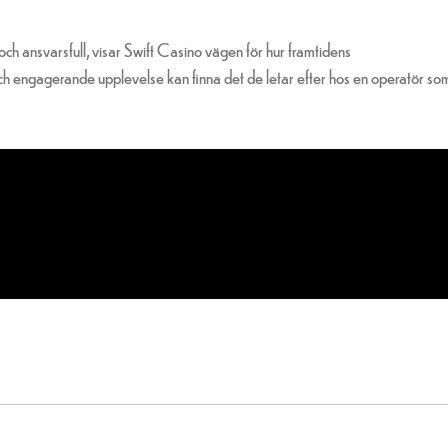
 ansvarsfull, visar Swift Casino vägen för hur framtidens
och engagerande upplevelse kan finna det de letar efter hos en operatör so