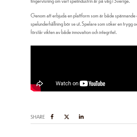
fingervisning om vart spelindustrin är på väg i Sverige.
Genom att erbjuda en plattform som är både spännande och
spelunderhållning bör se ut. Spelare som söker en trygg 
förstår vikten av både innovation och integritet.
SHARE