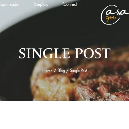
ommander
Emplois
Contact
SINGLE POST
Home
Blog
Single Post
/
/
0 MAI 2026