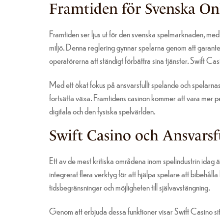
Framtiden för Svenska On
Framtiden ser ljus ut för den svenska spelmarknaden, med
miljö. Denna reglering gynnar spelarna genom att garante
operatörerna att ständigt förbättra sina tjänster. Swift Cas
Med ett ökat fokus på ansvarsfullt spelande och spelarna
fortsätta växa. Framtidens casinon kommer att vara mer pe
digitala och den fysiska spelvärlden.
Swift Casino och Ansvarsf
Ett av de mest kritiska områdena inom spelindustrin idag är
integrerat flera verktyg för att hjälpa spelare att bibehåll
tidsbegränsningar och möjligheten till självavstängning.
Genom att erbjuda dessa funktioner visar Swift Casino si