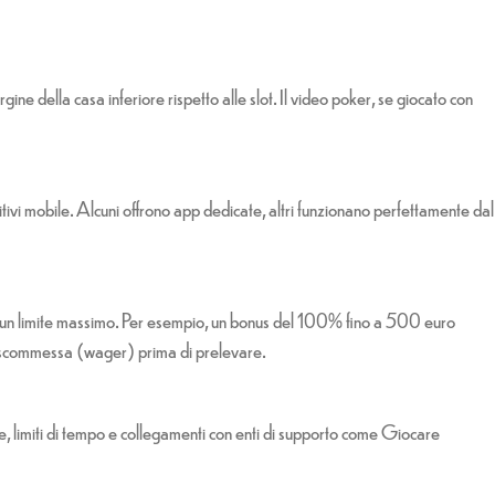
ne della casa inferiore rispetto alle slot. Il video poker, se giocato con
tivi mobile. Alcuni offrono app dedicate, altri funzionano perfettamente dal
 a un limite massimo. Per esempio, un bonus del 100% fino a 500 euro
 di scommessa (wager) prima di prelevare.
one, limiti di tempo e collegamenti con enti di supporto come Giocare