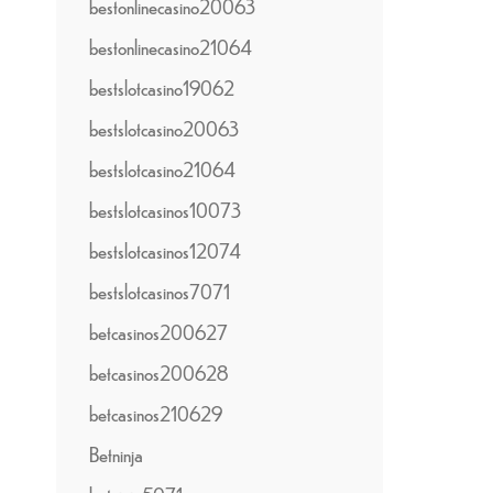
bestonlinecasino20063
bestonlinecasino21064
bestslotcasino19062
bestslotcasino20063
bestslotcasino21064
bestslotcasinos10073
bestslotcasinos12074
bestslotcasinos7071
betcasinos200627
betcasinos200628
betcasinos210629
Betninja