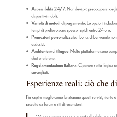
Accessibilità 24/7
: Non devi più preoccuparsi degli 
dispositivi mobili.
Varietà di metodi di pagamento
: Le opzioni includon
tempi di prelievo sono spesso rapidi, entro 24 ore.
Promozioni personalizzate
: I bonus di benvenuto non 
esclusivi.
Ambiente multilingue
: Molte piattaforme sono comple
chat o telefono.
Regolamentazione italiana
: Operare sotto l’egida d
sorvegliati.
Esperienze reali: ciò che d
Per capire meglio come funzionano questi servizi, niente è pi
raccolte da forum e siti di recensioni.
“Mi sono iscritto per noia durante il lockdown e non h