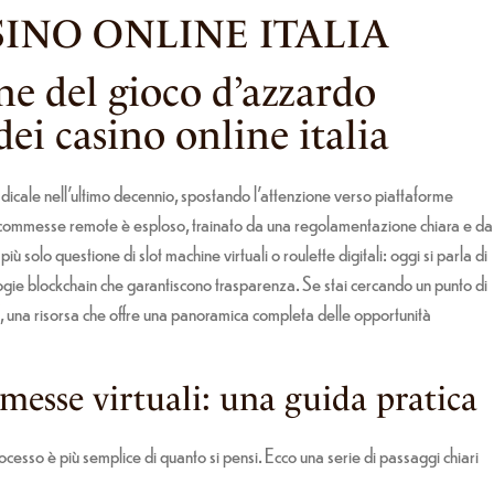
SINO ONLINE ITALIA
ne del gioco d’azzardo
dei casino online italia
adicale nell’ultimo decennio, spostando l’attenzione verso piattaforme
 le scommesse remote è esploso, trainato da una regolamentazione chiara e da
ù solo questione di slot machine virtuali o roulette digitali: oggi si parla di
gie blockchain che garantiscono trasparenza. Se stai cercando un punto di
, una risorsa che offre una panoramica completa delle opportunità
messe virtuali: una guida pratica
processo è più semplice di quanto si pensi. Ecco una serie di passaggi chiari