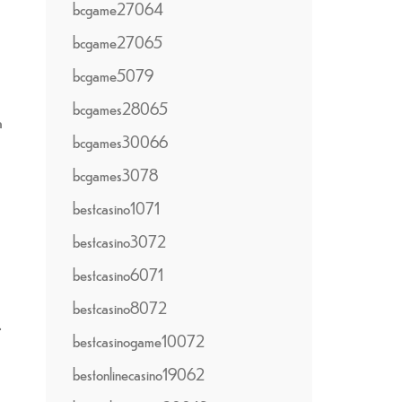
bcgame27064
bcgame27065
bcgame5079
bcgames28065
a
bcgames30066
bcgames3078
bestcasino1071
bestcasino3072
bestcasino6071
bestcasino8072
.
bestcasinogame10072
bestonlinecasino19062