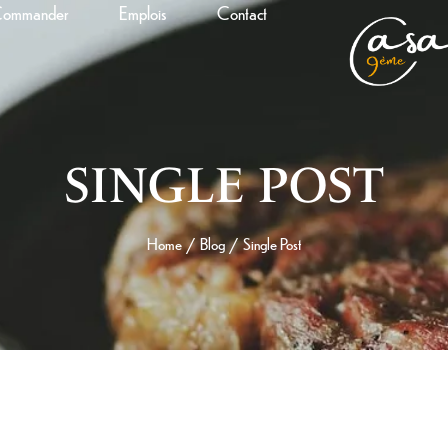
ommander
Emplois
Contact
SINGLE POST
Home
Blog
Single Post
/
/
0 MAI 2026