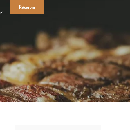
Réserver