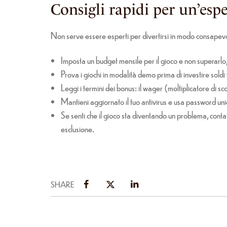
Consigli rapidi per un’esp
Non serve essere esperti per divertirsi in modo consapevol
Imposta un budget mensile per il gioco e non superarlo, 
Prova i giochi in modalità demo prima di investire soldi 
Leggi i termini dei bonus: il wager (moltiplicatore di
Mantieni aggiornato il tuo antivirus e usa password unic
Se senti che il gioco sta diventando un problema, conta
esclusione.
SHARE