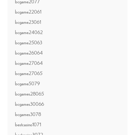
bcgame2077
bcgame22061
bcgame23061
bcgame24062
bcgame25063
bcgame26064
bcgame27064
bcgame27065
bcgame5079
bcgames28065
bcgames30066
bcgames3078
bestcasino1071
bestcasino3072