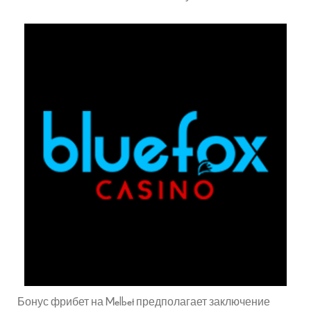
Бонус фрибет на Melbet предполагает заключение