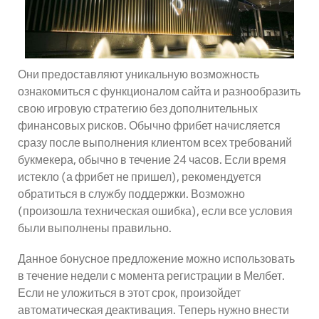
Они предоставляют уникальную возможность
ознакомиться с функционалом сайта и разнообразить
свою игровую стратегию без дополнительных
финансовых рисков. Обычно фрибет начисляется
сразу после выполнения клиентом всех требований
букмекера, обычно в течение 24 часов. Если время
истекло (а фрибет не пришел), рекомендуется
обратиться в службу поддержки. Возможно
(произошла техническая ошибка), если все условия
были выполнены правильно.
Данное бонусное предложение можно использовать
в течение недели с момента регистрации в Мелбет.
Если не уложиться в этот срок, произойдет
автоматическая деактивация. Теперь нужно внести