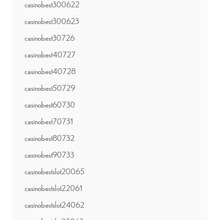
casinobest300622
casinobest300623
casinobest30726
casinobest40727
casinobest40728
casinobest50729
casinobest60730
casinobest70731
casinobest80732
casinobest90733
casinobestslot20065
casinobestslot22061
casinobestslot24062