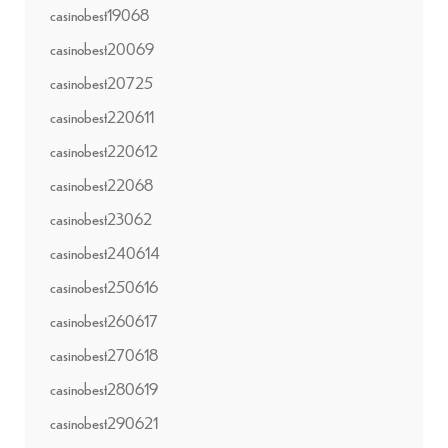
casinobest19068
casinobest20069
casinobest20725
casinobest220611
casinobest220612
casinobest22068
casinobest23062
casinobest240614
casinobest250616
casinobest260617
casinobest270618
casinobest280619
casinobest290621