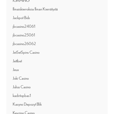
IGAMING
Ilmaiskierroksia Ilman Kierrätystä
Jackpot Bob
jbcasino24061
jbcasino25061
jbcasino26062
JetSetSpins Casino
Jettbet
Jeux
Joki Casino
Julius Casino
kadirtopbas1
Kasyno Depozyt Blik
Keyzino Casino