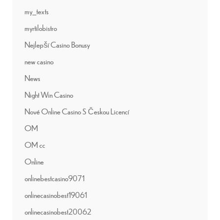
my_texts
myrtilobistro
Nejlepší Casino Bonusy
new casino
News
Night Win Casino
Nové Online Casino S Českou Licencí
OM
OM cc
Online
onlinebestcasino9071
onlinecasinobest19061
onlinecasinobest20062