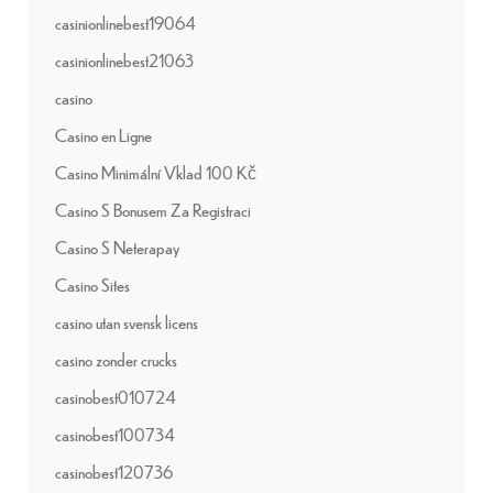
casinionlinebest19064
casinionlinebest21063
casino
Casino en Ligne
Casino Minimální Vklad 100 Kč
Casino S Bonusem Za Registraci
Casino S Neterapay
Casino Sites
casino utan svensk licens
casino zonder crucks
casinobest010724
casinobest100734
casinobest120736