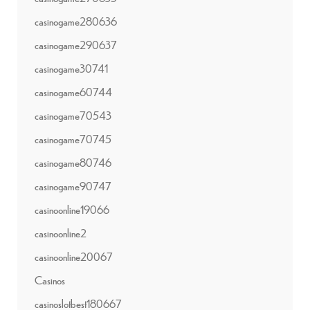
casinogame280636
casinogame290637
casinogame30741
casinogame60744
casinogame70543
casinogame70745
casinogame80746
casinogame90747
casinoonline19066
casinoonline2
casinoonline20067
Casinos
casinoslotbest180667