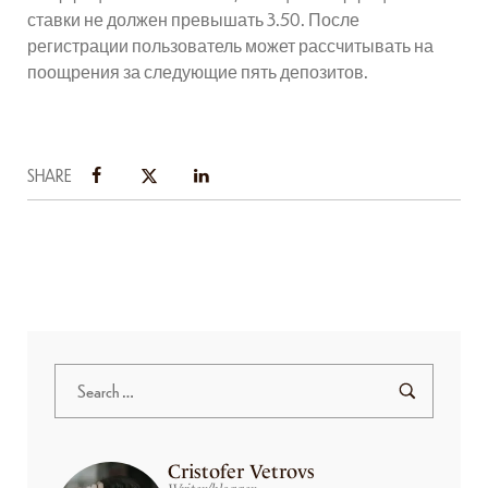
ставки не должен превышать 3.50. После
регистрации пользователь может рассчитывать на
поощрения за следующие пять депозитов.
SHARE
Cristofer Vetrovs