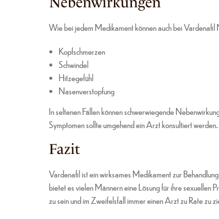
Nebenwirkungen
Wie bei jedem Medikament können auch bei Vardenafil N
Kopfschmerzen
Schwindel
Hitzegefühl
Nasenverstopfung
In seltenen Fällen können schwerwiegende Nebenwirkunge
Symptomen sollte umgehend ein Arzt konsultiert werden.
Fazit
Vardenafil ist ein wirksames Medikament zur Behandlung
bietet es vielen Männern eine Lösung für ihre sexuellen 
zu sein und im Zweifelsfall immer einen Arzt zu Rate zu z