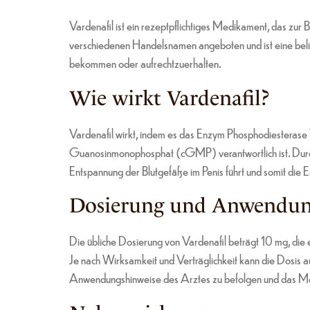
Vardenafil ist ein rezeptpflichtiges Medikament, das zur B
verschiedenen Handelsnamen angeboten und ist eine beli
bekommen oder aufrechtzuerhalten.
Wie wirkt Vardenafil?
Vardenafil wirkt, indem es das Enzym Phosphodiesteras
Guanosinmonophosphat (cGMP) verantwortlich ist. Durc
Entspannung der Blutgefäße im Penis führt und somit die Er
Dosierung und Anwendu
Die übliche Dosierung von Vardenafil beträgt 10 mg, die
Je nach Wirksamkeit und Verträglichkeit kann die Dosis a
Anwendungshinweise des Arztes zu befolgen und das Medi