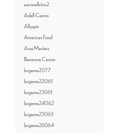
aaronallston2
Adell Casino
Allyspin
American Food
Avia Masters
Bananzia Casino
bcgame2077
bcgame22061
bcgame23061
bcgame24062
bcgame25063
bcgame26064