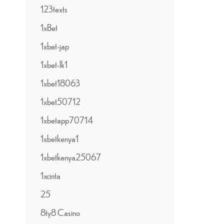
123texts
1xBet
1xbet-jap
1xbet-lk1
1xbet18063
1xbet50712
1xbetapp70714
1xbetkenya1
1xbetkenya25067
1xcinta
25
8ty8 Casino