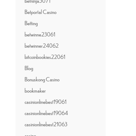
betninja5071
Betportal Casino
Betting
betwinne23061
betwinner24062
bitcoinbookies22061
Blog
Bonuskong Casino
bookmaker
casinionlinebest19061
casinionlinebest19064
casinionlinebest21063
casino