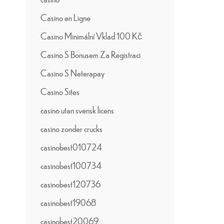
Casino en Ligne
Casino Minimální Vklad 100 Kč
Casino S Bonusem Za Registraci
Casino S Neterapay
Casino Sites
casino utan svensk licens
casino zonder crucks
casinobest010724
casinobest100734
casinobest120736
casinobest19068
casinobest20069