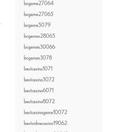
bcgame27064
bcgame27065
bcgame5079
bcgames28065
bcgames30066
bcgames3078
bestcasino1071
bestcasino3072
bestcasino6071
bestcasino8072
bestcasinogame10072
bestonlinecasino19062