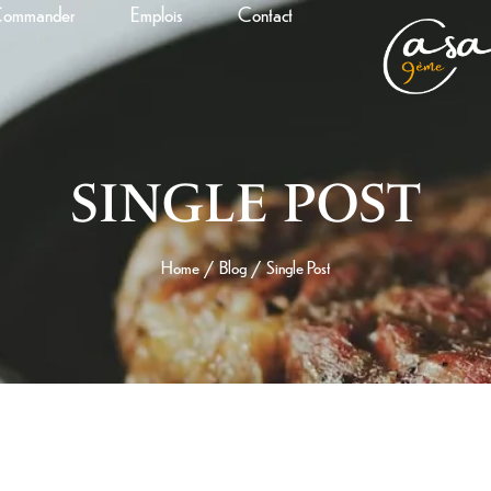
ommander
Emplois
Contact
SINGLE POST
Home
Blog
Single Post
/
/
3 MAI 2026