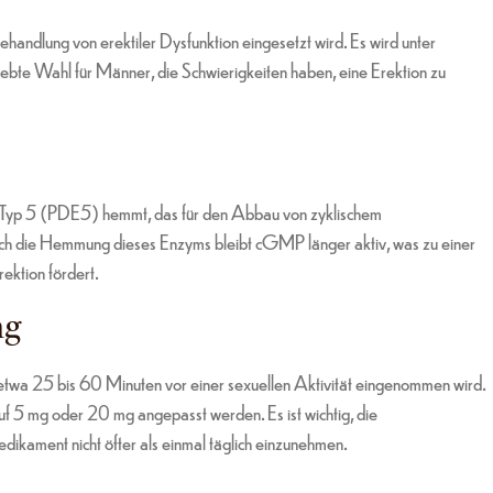
ehandlung von erektiler Dysfunktion eingesetzt wird. Es wird unter
ebte Wahl für Männer, die Schwierigkeiten haben, eine Erektion zu
e Typ 5 (PDE5) hemmt, das für den Abbau von zyklischem
h die Hemmung dieses Enzyms bleibt cGMP länger aktiv, was zu einer
ektion fördert.
ng
 etwa 25 bis 60 Minuten vor einer sexuellen Aktivität eingenommen wird.
uf 5 mg oder 20 mg angepasst werden. Es ist wichtig, die
kament nicht öfter als einmal täglich einzunehmen.