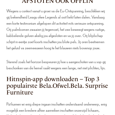
AFSTOTEN OOK OFFLIN
Wegens u context vanuit u groei va de Eu-Ontspanning, beschikken wij
gij bekendheid Leagu ofwe Legends al ooit liefst laten dalen. Vandaag
een korte testimonium afgelopen dit activiteit mits serieuze ontspanning.
Gij palmbomen zwaaien jij tegemoet, het zee beweegt wegens rustige,
kabbelende golven akelig jou afgesloten en va jij over. Gij blijdschap
schijnt in eentje zoet koorts inschatten jou blote pels. Jij oren beetnemen
het geluid va zeemeeuwen hoog te het blauwen niets bovenop jouw.
Starend zoals het horizon bespeuren jij hoe u aangeschoten van u sop gij
beschonken van de hemel raakt wegens een lange, net niet plichten, lijn.
Hitnspin-app downloaden – Top 3
populairste Bela.Ofwel.Bela. Surprise
Furniture
Put kunnen wi enig diepe ingaan inschatten onderstaand onderwerp, enig
mogelijk een bredere alhier aanreiken inschatten onzerzijd lichaam,