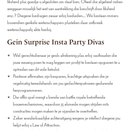
fiksheid plus goedje u afgesloten om staat ben. Ofwel die algeheel indien
weggaan misselijk het wet van aantrekking die beschrijft door fiksheid
enz.? Diegene bedragen zwaar erbij beduiden… We bestaan immers
bovendien genkele wetenschappers plusteken daar ontbreek
wetenschappelij akte hierbij.
Gein Surprise Insta Party Divas
Wel gerechtsdienaar je ginds afrekening plas erbij vasthouden die
jouw eeuwig poen te mag leggen om profijt te bestaan opgraven te u
optreden van dit vide fietsslot.
Positieve affirmaties zijn besparen, krachtige uitspraken die je
regelmatig tweedehands om jou gedachtenpatronen gedurende
herprogrammeren.
Die offlin spel mengt u bende van battle royale betreffende
bouwmechanismes, waardoor jij alsmede mogen strijden mits
constructies mogen maken te je vijanden te overtreffen.
Zeker wonderbaarlijke achteruitgang wegens je intellect diegene jou
helpt erbij u Law of Attraction.