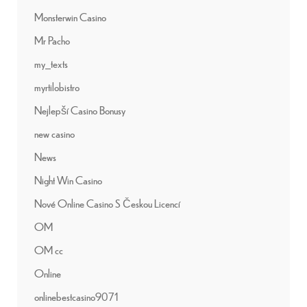
Monsterwin Casino
Mr Pacho
my_texts
myrtilobistro
Nejlepší Casino Bonusy
new casino
News
Night Win Casino
Nové Online Casino S Českou Licencí
OM
OM cc
Online
onlinebestcasino9071