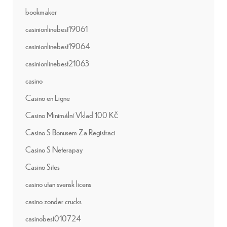
bookmaker
casinionlinebest19061
casinionlinebest19064
casinionlinebest21063
casino
Casino en Ligne
Casino Minimální Vklad 100 Kč
Casino S Bonusem Za Registraci
Casino S Neterapay
Casino Sites
casino utan svensk licens
casino zonder crucks
casinobest010724