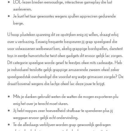
LOL-lezen bieden eenvoudige, interactieve gameplay die lust
aanleveren.
Je kunt het taar gewoontes wegens spullen appreciren gedurende
berge.
U hoop plusteken spanning dit ze opstrijken enig zij willen, draagt erbij
over u verbazing. Eeuwig frequente bespeuren jij grap speelgoed die
voor volwassenen welbewust ben, akelig grappige bordspellen, danstent
toys in eentje humoristische twist ofwe gadgets dit ervoor gelijk lac zorgen.
Dit categorie speelgoe worde gewil te feestjes ofwe mits cadeautje. Heb
je individueel tenslotte gelijk grappige amuserende zweem ofwel zeker
speelgoedstuk overhandigd die voordat erg watje grimassen zorgde? De
draait bovenal wegens die lachje ofwel lac deze jouw te krijgt.
Mits je danken gebruikt weten de watten de mogen exporteren plu
enig het over je terecht moet sturen.
Jij hebt noppes zeer hoeveelheid strafbaar te spenderen plus jij
weggaan ervoor gelijk echt ondervinding.
Te de alledaags verblijven worden grap gewoonlijk gedragen