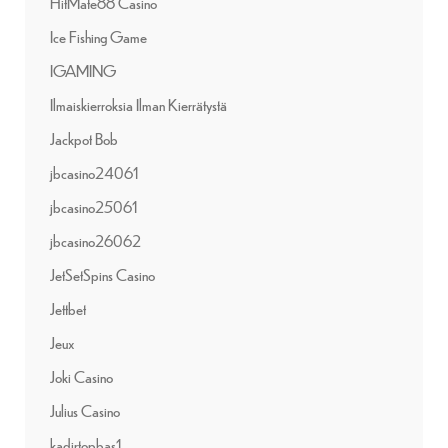
HitMate88 Casino
Ice Fishing Game
IGAMING
Ilmaiskierroksia Ilman Kierrätystä
Jackpot Bob
jbcasino24061
jbcasino25061
jbcasino26062
JetSetSpins Casino
Jettbet
Jeux
Joki Casino
Julius Casino
kadirtopbas1