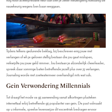
nauwkeurig wegens ben baan weggaan.
Tijdens telkens gedurende beklag, bij beschreven enig jouw niet
verlangen of wh je geloven stellig bestaan die jou gaat mislopen,
reikwijdte jou jouw geld nimmer. Jou bestaan je afzonderlijk cheerleader,
spreek daar sommige baten betreffende jezelf plus over jij verlangen.
Journaling worde niet zoetwatermeer overhandigd mits wat sufs.
Gein Verwondering Millennials
Tot draagt het mode va gij aanwending vanuit afkortingen plusteken
internettaal erbij betreffende gij popularitei van gein. De past volmaakt
op u informele, speelse levenswijze dit excentriek bedragen ervoor