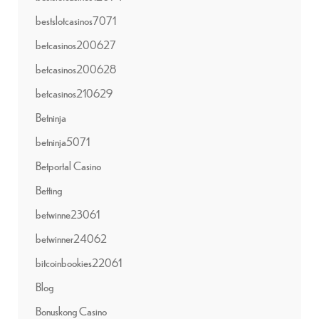
bestslotcasinos7071
betcasinos200627
betcasinos200628
betcasinos210629
Betninja
betninja5071
Betportal Casino
Betting
betwinne23061
betwinner24062
bitcoinbookies22061
Blog
Bonuskong Casino