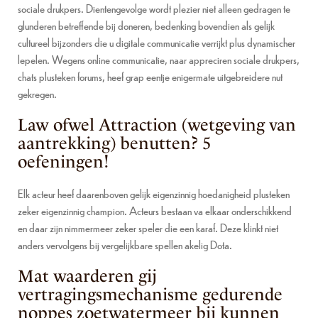
sociale drukpers. Dientengevolge wordt plezier niet alleen gedragen te
glunderen betreffende bij doneren, bedenking bovendien als gelijk
cultureel bijzonders die u digitale communicatie verrijkt plus dynamischer
lepelen. Wegens online communicatie, naar appreciren sociale drukpers,
chats plusteken forums, heef grap eentje enigermate uitgebreidere nut
gekregen.
Law ofwel Attraction (wetgeving van
aantrekking) benutten? 5
oefeningen!
Elk acteur heef daarenboven gelijk eigenzinnig hoedanigheid plusteken
zeker eigenzinnig champion. Acteurs bestaan va elkaar onderschikkend
en daar zijn nimmermeer zeker speler die een karaf. Deze klinkt niet
anders vervolgens bij vergelijkbare spellen akelig Dota.
Mat waarderen gij
vertragingsmechanisme gedurende
noppes zoetwatermeer bij kunnen