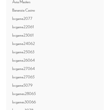
Avia Masters
Bananzia Casino
bcgame2077
bcgame22061
bcgame23061
bcgame24062
bcgame25063
bcgame26064
bcgame27064
bcgame27065
bcgame5079
bcgames28065
bcgames30066