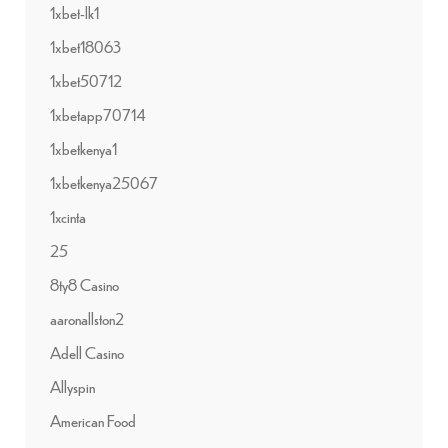
1xbet-lk1
1xbet18063
1xbet50712
1xbetapp70714
1xbetkenya1
1xbetkenya25067
1xcinta
25
8ty8 Casino
aaronallston2
Adell Casino
Allyspin
American Food