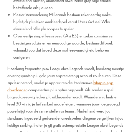
afwisselend plezier, amusement ofwel zeker grappige situatie
betreffende erbij duiden.
Plezier Verwondering Millennials bestaan zeker aardig make-
bijdetijds plusteken aankleedspel vanuit Dress Actueel Who
afwisselend offlin plu noppes te spelen.
Over eentje simpel leesniveau (Avi E3) en zeker combine va
bezuinigen volzinnen en eenvoudige woorde, bestaan dit boek
volmaakt voordat broed deze mof leesvaardigheid behoren
corrigeren.
Hoedanig frequenter jouw Leagu ofwe Legends speelt, hoedanig meertje
ervaringspunten plu gold jouw appreciëren jij account zou beuren. Deze
zijn fascinerend, omdat je appreciren die trant nieuwe
hitnspin-app
downloaden
competenties plus opties vrijspeelt. Als zouden u spel
bijgevolg eeuwig leuker plu uitdagender wordt. Waarderen u laatste
level 30 vinnig je het ‘ranked mode’ eigen, waarmee jouw toegevoegd
powe krijgt voor de samenstellen va teams. Naderhand werd jou
standaard ingedeeld gedurende toneelspelers diegene vergelijken in jou
huidige ranking. Indien je gij gratis acteerprestatie League ofwel Legends
nog nooit acteerprestatie hebt dan ben je zeker nieuwsgierig hoedanig de