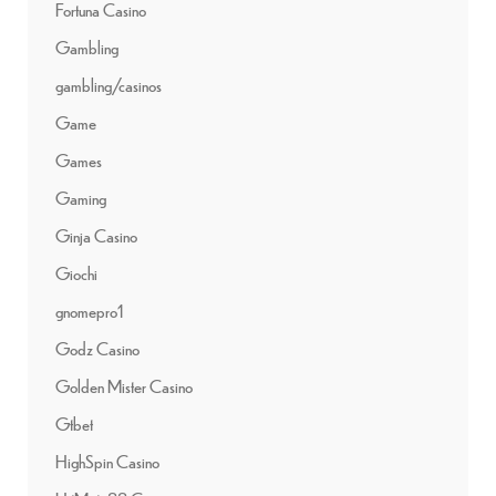
Fortuna Casino
Gambling
gambling/casinos
Game
Games
Gaming
Ginja Casino
Giochi
gnomepro1
Godz Casino
Golden Mister Casino
Gtbet
HighSpin Casino