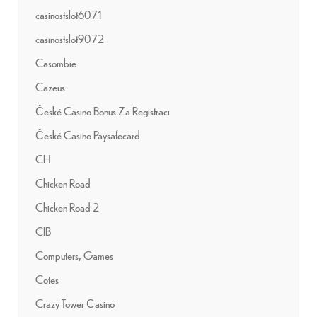
casinostslot6071
casinostslot9072
Casombie
Cazeus
České Casino Bonus Za Registraci
České Casino Paysafecard
CH
Chicken Road
Chicken Road 2
CIB
Computers, Games
Cotes
Crazy Tower Сasino