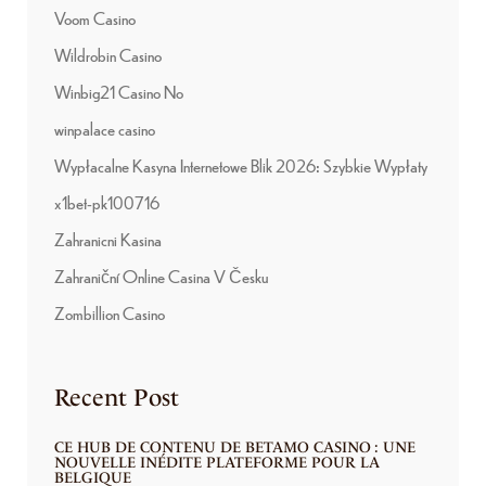
Voom Casino
Wildrobin Casino
Winbig21 Casino No
winpalace casino
Wypłacalne Kasyna Internetowe Blik 2026: Szybkie Wypłaty
x1bet-pk100716
Zahranicni Kasina
Zahraniční Online Casina V Česku
Zombillion Casino
Recent Post
CE HUB DE CONTENU DE BETAMO CASINO : UNE
NOUVELLE INÉDITE PLATEFORME POUR LA
BELGIQUE