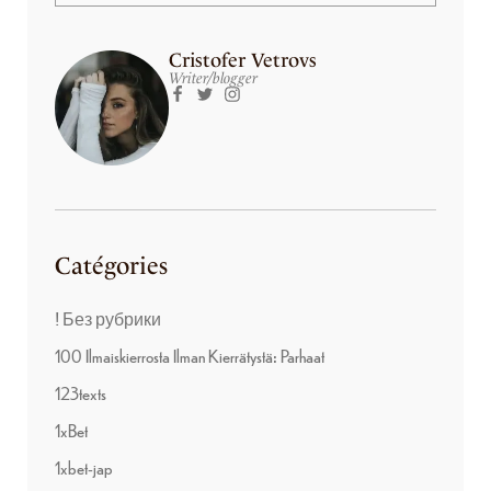
Cristofer Vetrovs
Writer/blogger
Catégories
! Без рубрики
100 Ilmaiskierrosta Ilman Kierrätystä: Parhaat
123texts
1xBet
1xbet-jap