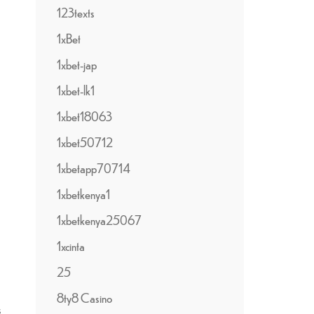
123texts
1xBet
1xbet-jap
1xbet-lk1
1xbet18063
1xbet50712
1xbetapp70714
1xbetkenya1
1xbetkenya25067
1xcinta
25
8ty8 Casino
s