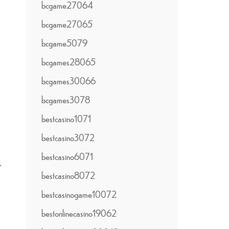
bcgame27064
bcgame27065
bcgame5079
bcgames28065
bcgames30066
bcgames3078
bestcasino1071
bestcasino3072
bestcasino6071
.
bestcasino8072
bestcasinogame10072
bestonlinecasino19062