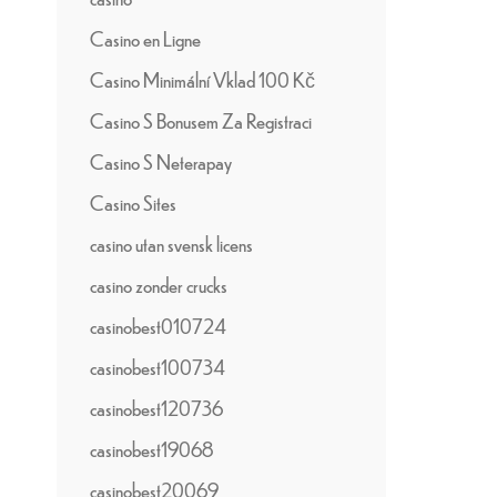
Casino en Ligne
Casino Minimální Vklad 100 Kč
Casino S Bonusem Za Registraci
Casino S Neterapay
Casino Sites
casino utan svensk licens
casino zonder crucks
casinobest010724
casinobest100734
casinobest120736
casinobest19068
casinobest20069