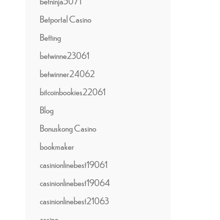
betninja5071
Betportal Casino
Betting
betwinne23061
betwinner24062
bitcoinbookies22061
Blog
Bonuskong Casino
bookmaker
casinionlinebest19061
casinionlinebest19064
casinionlinebest21063
casino