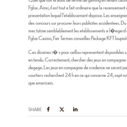
Fgfox. Ainsi, il est tout a fait ordinaire que la recensem
presentation lequel l’etablissement dispose. Les enseigne
des concours sur procurer leurs publicites accidentees. 
mec tutoie semblablement les etablissements a l�egard 
Fgfox Casino, Fair Termes conseilles Package KFT loupiote
Ces dizaines i� s pour caillou representent disponibles 
en tendu. Correctement, chercher des jeux en compagnie de
degage. Les jeux en compagnie de credence ne seront pas 
courtiers recherchent 24 h en ce qui concerne 24, sept moi
que americain.
SHARE