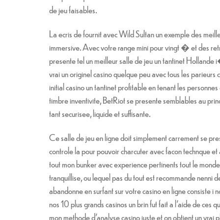
de jeu faisables.
La ecris de fournit avec Wild Sultan un exemple des meill
immersive. Avec votre range mini pour vingt � et des retr
presente tel un meilleur salle de jeu un tantinet Hollande
vrai un originel casino quelque peu avec tous les parieurs 
initial casino un tantinet profitable en tenant les personn
timbre inventivite, BetRiot se presente semblables au pri
tant securisee, liquide et suffisante.
Ce salle de jeu en ligne doit simplement carrement se pre
controle la pour pouvoir charcuter avec facon technque et
tout mon bunker avec experience pertinents tout le monde
tranquillise, ou lequel pas du tout est recommande nenni d
abandonne en surfant sur votre casino en ligne consiste i 
nos 10 plus grands casinos un brin fut fait a l’aide de ces q
mon methode d’analyse casino juste et on obtient un vrai p