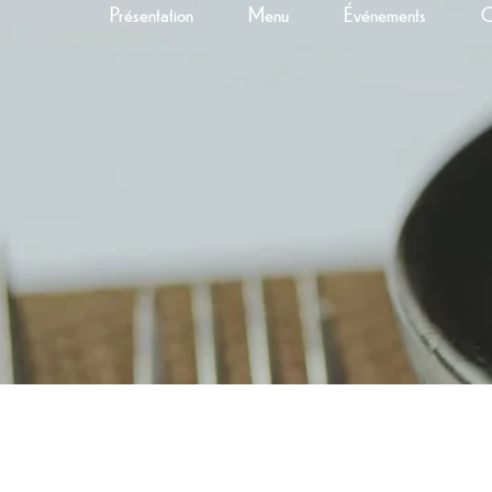
Présentation
Menu
Événements
C
1