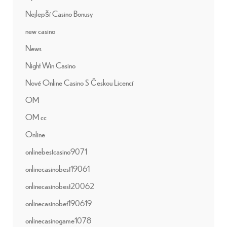
Nejlepší Casino Bonusy
new casino
News
Night Win Casino
Nové Online Casino S Českou Licencí
OM
OM cc
Online
onlinebestcasino9071
onlinecasinobest19061
onlinecasinobest20062
onlinecasinobet190619
onlinecasinogame1078