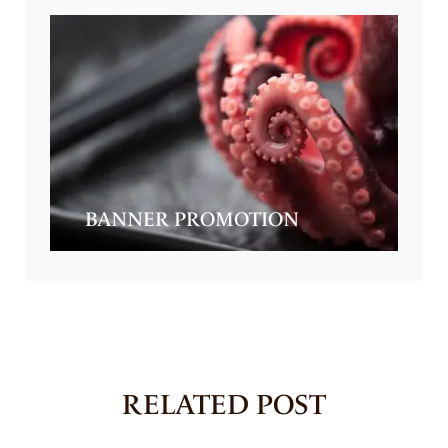
BANNER PROMOTION
RELATED POST