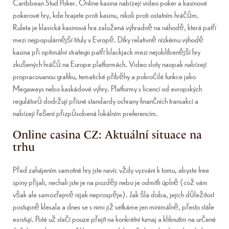
Caribbean Stud Poker. Online kasina nabízejí video poker a kasinové
pokerové hry, kde hrajete proti kasinu, nikoli proti ostatním hráčům.
Ruleta je klasická kasinová hra založená výhradně na náhodě, která patří
mezi nejpopulárnější tituly v Evropě. Díky relativně nízkému výhodě
kasina při optimální strategii patří blackjack mezi nejoblíbenější hry
zkušených hráčů na Europe platformách. Video sloty naopak nabízejí
propracovanou grafiku, tematické příběhy a pokročilé funkce jako
Megaways nebo kaskádové výhry. Platformy s licencí od evropských
regulátorů dodržují přísné standardy ochrany finančních transakcí a
nabízejí řešení přizpůsobená lokálním preferencím.
Online casina CZ: Aktuální situace na
trhu
Před zahájením samotné hry jste navíc vždy vyzváni k tomu, abyste free
spiny přijali, nechali jste je na později nebo je odmítli úplně (což vám
však ale samozřejmě nijak neprospěje). Jak šla doba, jejich důležitost
postupně klesala a dnes se s nimi již setkáme jen minimálně, přesto stále
existují. Poté už stačí pouze přejít na konkrétní turnaj a kliknutím na určené