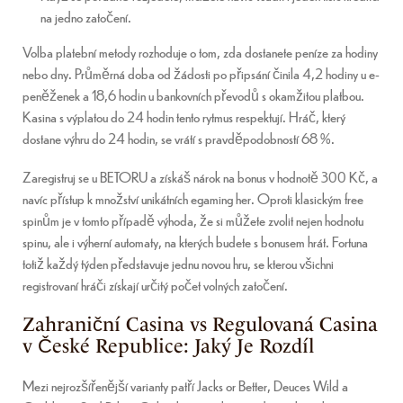
na jedno zatočení.
Volba platební metody rozhoduje o tom, zda dostanete peníze za hodiny
nebo dny. Průměrná doba od žádosti po připsání činila 4,2 hodiny u e-
peněženek a 18,6 hodin u bankovních převodů s okamžitou platbou.
Kasina s výplatou do 24 hodin tento rytmus respektují. Hráč, který
dostane výhru do 24 hodin, se vrátí s pravděpodobností 68 %.
Zaregistruj se u BETORU a získáš nárok na bonus v hodnotě 300 Kč, a
navíc přístup k množství unikátních egaming her. Oproti klasickým free
spinům je v tomto případě výhoda, že si můžete zvolit nejen hodnotu
spinu, ale i výherní automaty, na kterých budete s bonusem hrát. Fortuna
totiž každý týden představuje jednu novou hru, se kterou všichni
registrovaní hráči získají určitý počet volných zatočení.
Zahraniční Casina vs Regulovaná Casina
v České Republice: Jaký Je Rozdíl
Mezi nejrozšířenější varianty patří Jacks or Better, Deuces Wild a