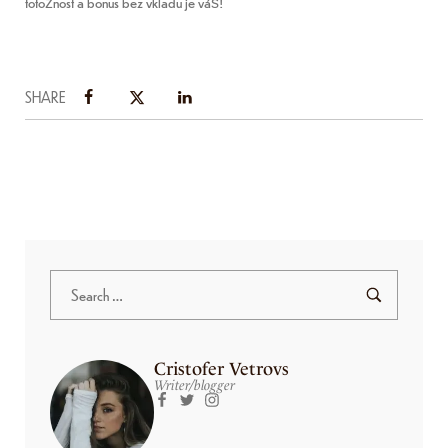
totožnost a bonus bez vkladu je váš!
SHARE
Cristofer Vetrovs
Writer/blogger