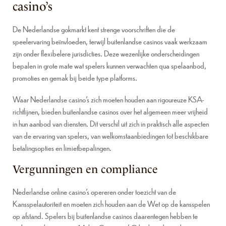
casino’s
De Nederlandse gokmarkt kent strenge voorschriften die de
speelervaring beïnvloeden, terwijl buitenlandse casinos vaak werkzaam
zijn onder flexibelere jurisdicties. Deze wezenlijke onderscheidingen
bepalen in grote mate wat spelers kunnen verwachten qua spelaanbod,
promoties en gemak bij beide type platforms.
Waar Nederlandse casino’s zich moeten houden aan rigoureuze KSA-
richtlijnen, bieden buitenlandse casinos over het algemeen meer vrijheid
in hun aanbod van diensten. Dit verschil uit zich in praktisch alle aspecten
van de ervaring van spelers, van welkomstaanbiedingen tot beschikbare
betalingsopties en limietbepalingen.
Vergunningen en compliance
Nederlandse online casino’s opereren onder toezicht van de
Kansspelautoriteit en moeten zich houden aan de Wet op de kansspelen
op afstand. Spelers bij buitenlandse casinos daarentegen hebben te