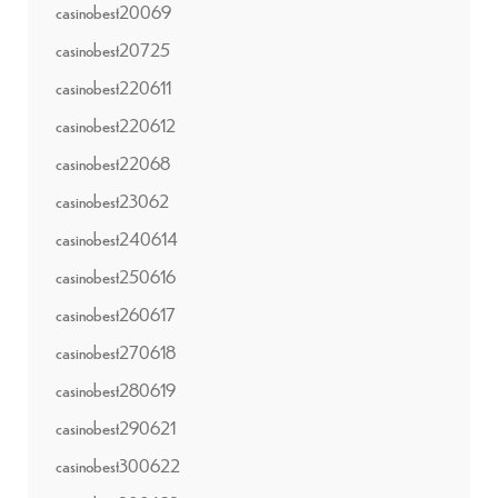
casinobest20069
casinobest20725
casinobest220611
casinobest220612
casinobest22068
casinobest23062
casinobest240614
casinobest250616
casinobest260617
casinobest270618
casinobest280619
casinobest290621
casinobest300622