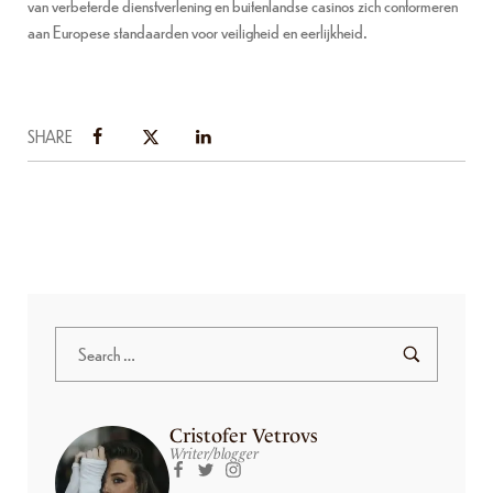
van verbeterde dienstverlening en buitenlandse casinos zich conformeren
aan Europese standaarden voor veiligheid en eerlijkheid.
SHARE
Cristofer Vetrovs
Writer/blogger