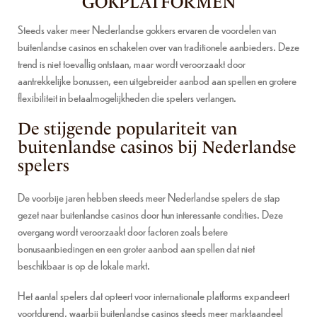
GOKPLATFORMEN
Steeds vaker meer Nederlandse gokkers ervaren de voordelen van
buitenlandse casinos en schakelen over van traditionele aanbieders. Deze
trend is niet toevallig ontstaan, maar wordt veroorzaakt door
aantrekkelijke bonussen, een uitgebreider aanbod aan spellen en grotere
flexibiliteit in betaalmogelijkheden die spelers verlangen.
De stijgende populariteit van
buitenlandse casinos bij Nederlandse
spelers
De voorbije jaren hebben steeds meer Nederlandse spelers de stap
gezet naar buitenlandse casinos door hun interessante condities. Deze
overgang wordt veroorzaakt door factoren zoals betere
bonusaanbiedingen en een groter aanbod aan spellen dat niet
beschikbaar is op de lokale markt.
Het aantal spelers dat opteert voor internationale platforms expandeert
voortdurend, waarbij buitenlandse casinos steeds meer marktaandeel