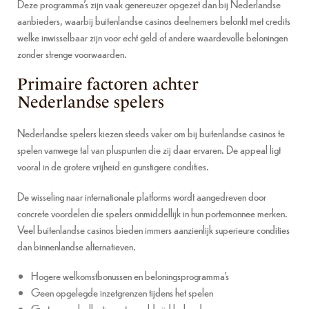
Deze programma’s zijn vaak genereuzer opgezet dan bij Nederlandse
aanbieders, waarbij buitenlandse casinos deelnemers belonkt met credits
welke inwisselbaar zijn voor echt geld of andere waardevolle beloningen
zonder strenge voorwaarden.
Primaire factoren achter
Nederlandse spelers
Nederlandse spelers kiezen steeds vaker om bij buitenlandse casinos te
spelen vanwege tal van pluspunten die zij daar ervaren. De appeal ligt
vooral in de grotere vrijheid en gunstigere condities.
De wisseling naar internationale platforms wordt aangedreven door
concrete voordelen die spelers onmiddellijk in hun portemonnee merken.
Veel buitenlandse casinos bieden immers aanzienlijk superieure condities
dan binnenlandse alternatieven.
Hogere welkomstbonussen en beloningsprogramma’s
Geen opgelegde inzetgrenzen tijdens het spelen
Grotere spelcollectie met wereldwijd bekende games