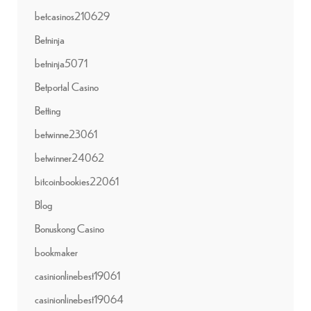
betcasinos210629
Betninja
betninja5071
Betportal Casino
Betting
betwinne23061
betwinner24062
bitcoinbookies22061
Blog
Bonuskong Casino
bookmaker
casinionlinebest19061
casinionlinebest19064