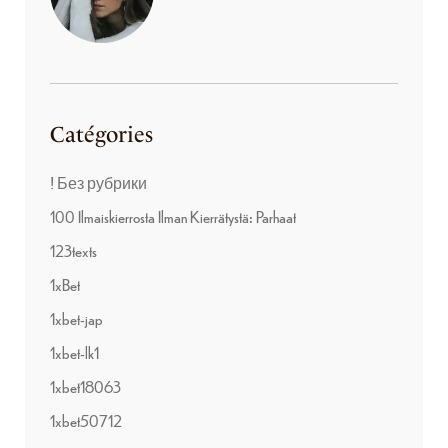
Catégories
! Без рубрики
100 Ilmaiskierrosta Ilman Kierrätystä: Parhaat
123texts
1xBet
1xbet-jap
1xbet-lk1
1xbet18063
1xbet50712