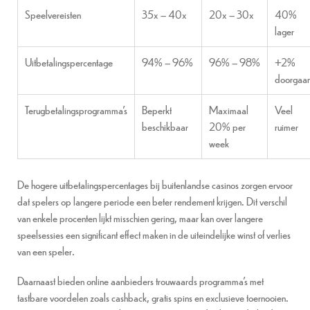
Speelvereisten
35x – 40x
20x – 30x
40%
lager
Uitbetalingspercentage
94% – 96%
96% – 98%
+2%
doorgaa
Terugbetalingsprogramma’s
Beperkt
Maximaal
Veel
beschikbaar
20% per
ruimer
week
De hogere uitbetalingspercentages bij buitenlandse casinos zorgen ervoor
dat spelers op langere periode een beter rendement krijgen. Dit verschil
van enkele procenten lijkt misschien gering, maar kan over langere
speelsessies een significant effect maken in de uiteindelijke winst of verlies
van een speler.
Daarnaast bieden online aanbieders trouwaards programma’s met
tastbare voordelen zoals cashback, gratis spins en exclusieve toernooien.