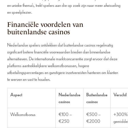
en unieke thema’s, trekt spelers aan die op zoek zijn naar meer afwisseling
en speelplezier.
Financiële voordelen van
buitenlandse casinos
Nederlandse spelers ontdekken dat buitenlandse casinos regelmatig
significant betere financiële voorwaarden bieden dan binnenlandse
alternatieven. De internationale marktconcurrentie zorgt ervoor dat deze
platforms aantrekkelijkere welkomstbonussen, hogere
uitbetalingspercentages en gunstigere inzetvereisten hanteren om klanten
te werven en vast te houden.
Aspect
Nederlandse
Buitenlandse
Verschil
casinos
casinos
Welkomstbonus
€100 –
€500 –
+300%
€250
€2000
gemidde