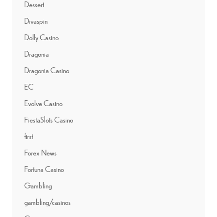
Dessert
Divaspin
Dolly Casino
Dragonia
Dragonia Casino
EC
Evolve Casino
FiestaSlots Casino
first
Forex News
Fortuna Casino
Gambling
gambling/casinos