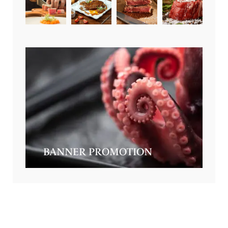
BANNER PROMOTION