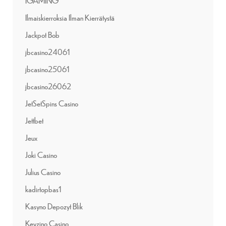
IGAMING
Ilmaiskierroksia Ilman Kierrätystä
Jackpot Bob
jbcasino24061
jbcasino25061
jbcasino26062
JetSetSpins Casino
Jettbet
Jeux
Joki Casino
Julius Casino
kadirtopbas1
Kasyno Depozyt Blik
Keyzino Casino