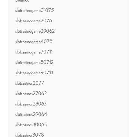
slotcasinogame01075
slotcasinogame2076
slotcasinogame29062
slotcasinogame4078
slotcasinogame70711
slotcasinogame80712
slotcasinogame90713
slotcasinos2077
slotcasinos27062
slotcasinos28063
slotcasinos29064
slotcasinos30065
slotcasinos3078