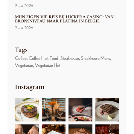
2 août 2026
MIJN EIGEN VIP-REIS BIJ LUCKERA CASINO: VAN
BRONSNIVEAU NAAR PLATINA IN BELGIË
2 août 2026
Tags
Coffee
Coffee Hot
Food
Steakhouse
Steakhouse Menu
Vegetarian
Vegetarian Hot
Instagram