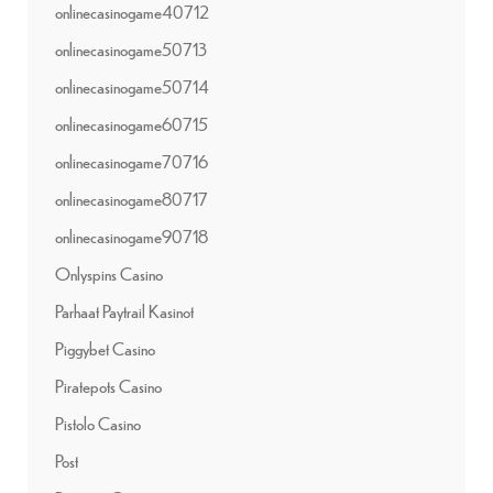
onlinecasinogame40712
onlinecasinogame50713
onlinecasinogame50714
onlinecasinogame60715
onlinecasinogame70716
onlinecasinogame80717
onlinecasinogame90718
Onlyspins Casino
Parhaat Paytrail Kasinot
Piggybet Casino
Piratepots Casino
Pistolo Casino
Post