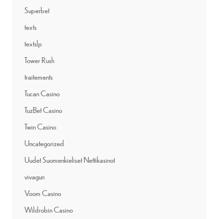
Superbet
texts
textslp
Tower Rush
traitements
Tucan Casino
TuzBet Casino
Twin Casino
Uncategorized
Uudet Suomenkieliset Nettikasinot
vivagun
Voom Casino
Wildrobin Casino