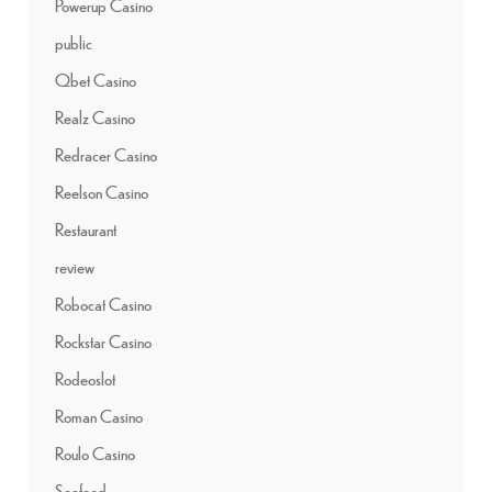
Powerup Casino
public
Qbet Casino
Realz Casino
Redracer Casino
Reelson Casino
Restaurant
review
Robocat Casino
Rockstar Casino
Rodeoslot
Roman Casino
Roulo Casino
Seafood