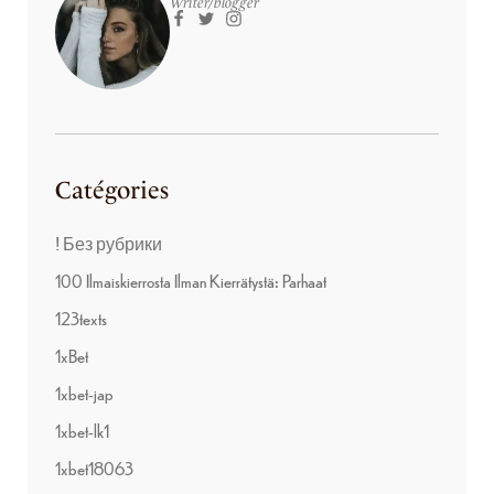
Writer/blogger
Catégories
! Без рубрики
100 Ilmaiskierrosta Ilman Kierrätystä: Parhaat
123texts
1xBet
1xbet-jap
1xbet-lk1
1xbet18063