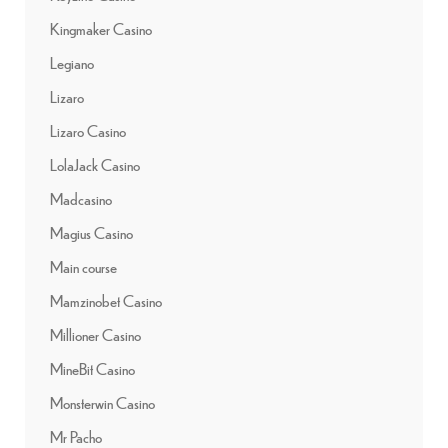
Kingmaker Casino
Legiano
Lizaro
Lizaro Casino
LolaJack Casino
Madcasino
Magius Casino
Main course
Mamzinobet Casino
Millioner Casino
MineBit Casino
Monsterwin Casino
Mr Pacho