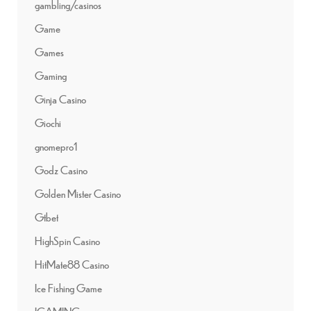
gambling/casinos
Game
Games
Gaming
Ginja Casino
Giochi
gnomepro1
Godz Casino
Golden Mister Casino
Gtbet
HighSpin Casino
HitMate88 Casino
Ice Fishing Game