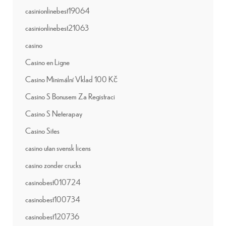
casinionlinebest19064
casinionlinebest21063
casino
Casino en Ligne
Casino Minimální Vklad 100 Kč
Casino S Bonusem Za Registraci
Casino S Neterapay
Casino Sites
casino utan svensk licens
casino zonder crucks
casinobest010724
casinobest100734
casinobest120736