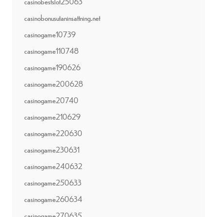
casinobestslot25063
casinobonusutaninsattning.net
casinogame10739
casinogame110748
casinogame190626
casinogame200628
casinogame20740
casinogame210629
casinogame220630
casinogame230631
casinogame240632
casinogame250633
casinogame260634
casinogame270635