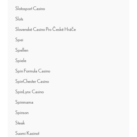
Slotosport Casino
Slots
Slovenské Casino Pro České Hráče
Spei
Spellen
Spiele
Spin Formula Casino
SpinChester Casino
SpinLynx Casino
Spinmama
Spinson
Steak
Suomi Kasinot