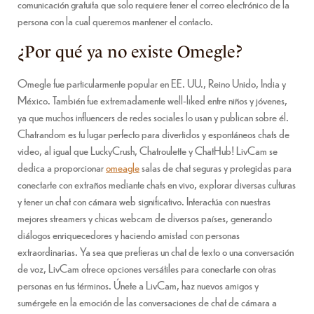
comunicación gratuita que solo requiere tener el correo electrónico de la
persona con la cual queremos mantener el contacto.
¿Por qué ya no existe Omegle?
Omegle fue particularmente popular en EE. UU., Reino Unido, India y
México. También fue extremadamente well-liked entre niños y jóvenes,
ya que muchos influencers de redes sociales lo usan y publican sobre él.
Chatrandom es tu lugar perfecto para divertidos y espontáneos chats de
video, al igual que LuckyCrush, Chatroulette y ChatHub! LivCam se
dedica a proporcionar
omeagle
salas de chat seguras y protegidas para
conectarte con extraños mediante chats en vivo, explorar diversas culturas
y tener un chat con cámara web significativo. Interactúa con nuestras
mejores streamers y chicas webcam de diversos países, generando
diálogos enriquecedores y haciendo amistad con personas
extraordinarias. Ya sea que prefieras un chat de texto o una conversación
de voz, LivCam ofrece opciones versátiles para conectarte con otras
personas en tus términos. Únete a LivCam, haz nuevos amigos y
sumérgete en la emoción de las conversaciones de chat de cámara a