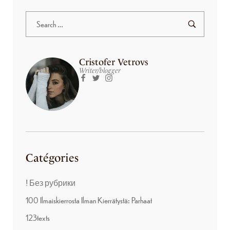
Cristofer Vetrovs
Writer/blogger
Catégories
! Без рубрики
100 Ilmaiskierrosta Ilman Kierrätystä: Parhaat
123texts