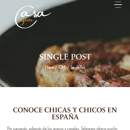
SINGLE POST
Home
OM
Single Post
/
/
25 FÉVRIER 2026
CONOCE CHICAS Y CHICOS EN
ESPAÑA
Por supuesto, además de los grupos y canales, Telegram ofrece mucho