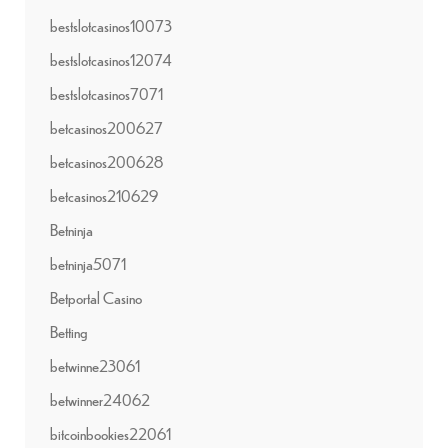
bestslotcasinos10073
bestslotcasinos12074
bestslotcasinos7071
betcasinos200627
betcasinos200628
betcasinos210629
Betninja
betninja5071
Betportal Casino
Betting
betwinne23061
betwinner24062
bitcoinbookies22061