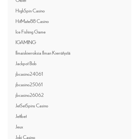
HighSpin Casino
HitMate88 Casino
Ice Fishing Game
IGAMING
Ilmaiskierroksia Ilman Kierrätystä
Jackpot Bob
jbcasino24061
jbcasino25061
jbcasino26062
JetSetSpins Casino
Jettbet
Jeux
Joki Casino