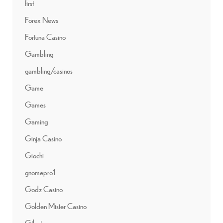
first
Forex News
Fortuna Casino
Gambling
gambling/casinos
Game
Games
Gaming
Ginja Casino
Giochi
gnomepro1
Godz Casino
Golden Mister Casino
Gtbet