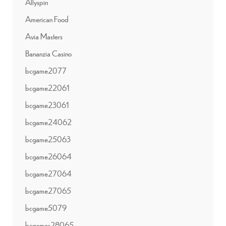
Allyspin
American Food
Avia Masters
Bananzia Casino
bcgame2077
bcgame22061
bcgame23061
bcgame24062
bcgame25063
bcgame26064
bcgame27064
bcgame27065
bcgame5079
bcgames28065