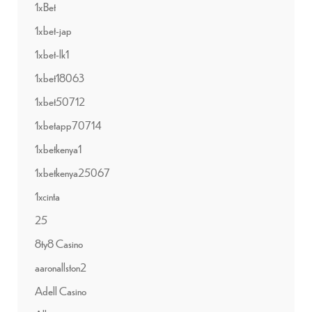
1xBet
1xbet-jap
1xbet-lk1
1xbet18063
1xbet50712
1xbetapp70714
1xbetkenya1
1xbetkenya25067
1xcinta
25
8ty8 Casino
aaronallston2
Adell Casino