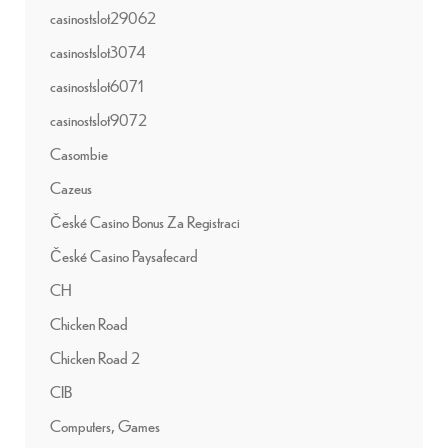
casinostslot29062
casinostslot3074
casinostslot6071
casinostslot9072
Casombie
Cazeus
České Casino Bonus Za Registraci
České Casino Paysafecard
CH
Chicken Road
Chicken Road 2
CIB
Computers, Games