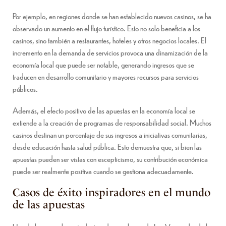
Por ejemplo, en regiones donde se han establecido nuevos casinos, se ha
observado un aumento en el flujo turístico. Esto no solo beneficia a los
casinos, sino también a restaurantes, hoteles y otros negocios locales. El
incremento en la demanda de servicios provoca una dinamización de la
economía local que puede ser notable, generando ingresos que se
traducen en desarrollo comunitario y mayores recursos para servicios
públicos.
Además, el efecto positivo de las apuestas en la economía local se
extiende a la creación de programas de responsabilidad social. Muchos
casinos destinan un porcentaje de sus ingresos a iniciativas comunitarias,
desde educación hasta salud pública. Esto demuestra que, si bien las
apuestas pueden ser vistas con escepticismo, su contribución económica
puede ser realmente positiva cuando se gestiona adecuadamente.
Casos de éxito inspiradores en el mundo
de las apuestas