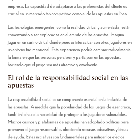
empresa. La capacidad de adaptarse a las preferencias del cliente es
crucial en un mercado tan competitivo como el de las apuestas en línea.
Las tecnologías emergentes, como la realidad virtual y aumentada, están
comenzando a ser exploradas en el ámbito de las apuestas. Imagina
jugar en un casino virtual donde puedas interactuar con otros jugadores en
un entorno tridimensional. Esta experiencia podría cambiar radicalmente
la forma en que las personas perciben y participan en las apuestas,
haciendo que el juego sea más atractivo y envolvente.
El rol de la responsabilidad social en las
apuestas
La responsabilidad social es un componente esencial en la industria de
las apuestas. A medida que la popularidad de los juegos de azar crece,
también lo hace la necesidad de proteger a los jugadores vulnerables.
Muchos casinos y plataformas de apuestas han adoptado políticas para
promover el juego responsable, ofreciendo recursos educativos y líneas
de ayuda. Estas iniciativas son fundamentales para mitigar los efectos