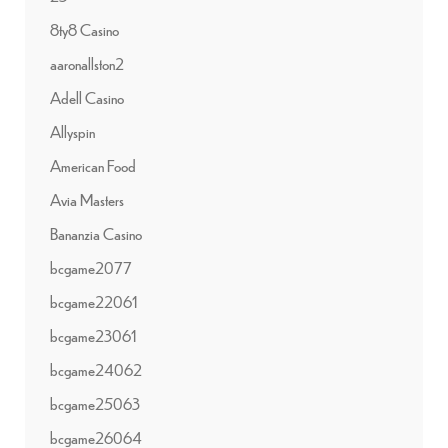
8ty8 Casino
aaronallston2
Adell Casino
Allyspin
American Food
Avia Masters
Bananzia Casino
bcgame2077
bcgame22061
bcgame23061
bcgame24062
bcgame25063
bcgame26064