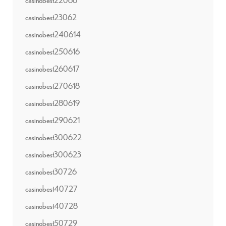
casinobest23062
casinobest240614
casinobest250616
casinobest260617
casinobest270618
casinobest280619
casinobest290621
casinobest300622
casinobest300623
casinobest30726
casinobest40727
casinobest40728
casinobest50729