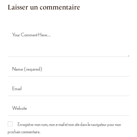
Laisser un commentaire
Enregistrer mon nom, mon e-mail et mon site dans le navigateur pour mon
prochain commentaire.