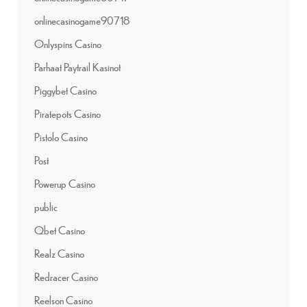
onlinecasinogame90718
Onlyspins Casino
Parhaat Paytrail Kasinot
Piggybet Casino
Piratepots Casino
Pistolo Casino
Post
Powerup Casino
public
Qbet Casino
Realz Casino
Redracer Casino
Reelson Casino