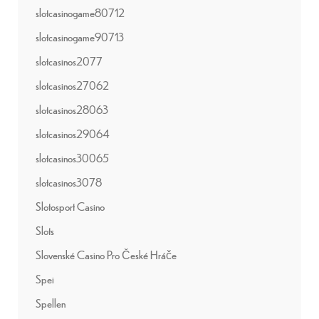
slotcasinogame80712
slotcasinogame90713
slotcasinos2077
slotcasinos27062
slotcasinos28063
slotcasinos29064
slotcasinos30065
slotcasinos3078
Slotosport Casino
Slots
Slovenské Casino Pro České Hráče
Spei
Spellen