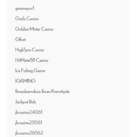
gnomepro1
Godz Casino
Golden Mister Casino
Gtbet
HighSpin Casino
HitMate88 Casino
Ice Fishing Game
IGAMING
Ilmaiskierroksia Ilman Kierrätystä
Jackpot Bob
jbcasino24061
jbcasino25061
jbcasino26062