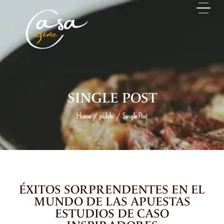
SINGLE POST
Home
public
Single Post
/
/
3 JUIN 2026
ÉXITOS SORPRENDENTES EN EL
MUNDO DE LAS APUESTAS
ESTUDIOS DE CASO