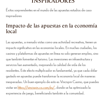
INSPIRADORES
Éxitos sorprendentes en el mundo de las apuestas estudios de caso
inspiradores
Impacto de las apuestas en la economía
local
Las apuestas, a menudo vistas como una actividad recreativa, tienen un
impacto significativo en las economías locales. En muchas ciudades, los
casinos y plataformas de apuestas en línea no solo generan empleo, sino
que también fomentan el turismo. Las inversiones en infraestructura y
servicios han aumentado, mejorando la calidad de vida de los
residentes. Este efecto multiplicador es fundamental, ya que cada dólar
gastado en apuestas puede transformar la economía local de maneras
inesperadas. Un buen ejemplo de esto es Vincispin Casino, que puedes
visitar en
https://vincispin.co.com/es/
, donde se ha optimizado la
experiencia de juego, beneficiando también a la comunidad.