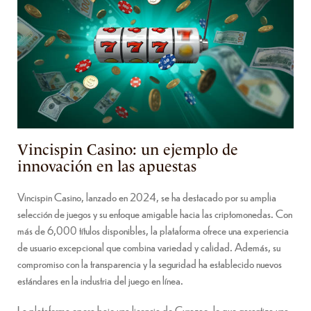
Vincispin Casino: un ejemplo de
innovación en las apuestas
Vincispin Casino, lanzado en 2024, se ha destacado por su amplia
selección de juegos y su enfoque amigable hacia las criptomonedas. Con
más de 6,000 títulos disponibles, la plataforma ofrece una experiencia
de usuario excepcional que combina variedad y calidad. Además, su
compromiso con la transparencia y la seguridad ha establecido nuevos
estándares en la industria del juego en línea.
La plataforma opera bajo una licencia de Curazao, lo que garantiza una