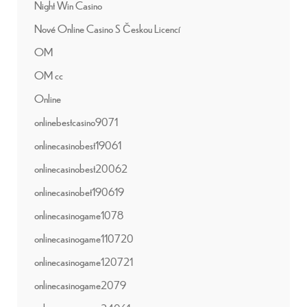
Night Win Casino
Nové Online Casino S Českou Licencí
OM
OM cc
Online
onlinebestcasino9071
onlinecasinobest19061
onlinecasinobest20062
onlinecasinobet190619
onlinecasinogame1078
onlinecasinogame110720
onlinecasinogame120721
onlinecasinogame2079