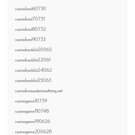
casinobest60730
casinobest70731
casinobest80732
casinobest90733
casinobestslot20065
casinobestslot22061
casinobestslot24062
casinobestslot25063
casinobonusutaninsattning.net
casinogame10739
casinogame110748
casinogame190626
casinogame200628