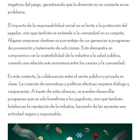
negativos del juego, garantizando que la diversión no se convierta en un
problema.
El impacto de la responsabilidad social no se limita a la protección del
jugador, sino que también se extiende a la comunidad en su conjunto.
Algunas empresas destinan un porcentaje de sus ganancias a programas
de prevención y tratamiento de adicciones. Esto demuestra un
compromiso con la sostenibilidad de la industria y la salud pública,
creando una relación más armoniosa entre los casinos y la comunidad.
En este contexto, la colaboración entre el sector público y privado es
clave. La creación de normativas y políticas efectivas requiere diálogo y
cooperación. A través de estas alianzas, se pueden desarrollar
programas que no solo beneficien a los jugadores, sino que también
fortalezcan la reputación de la industria, haciendo de las apuestas una
actividad segura y responsable.