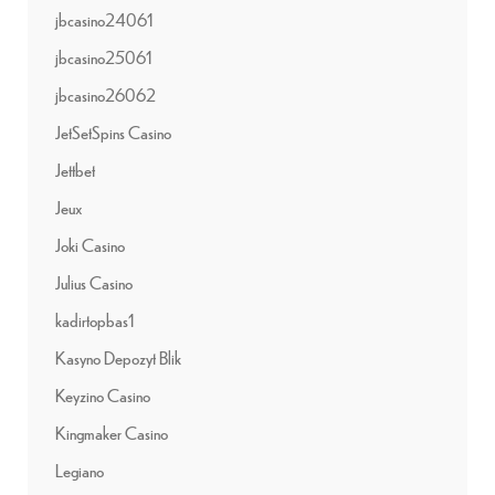
jbcasino24061
jbcasino25061
jbcasino26062
JetSetSpins Casino
Jettbet
Jeux
Joki Casino
Julius Casino
kadirtopbas1
Kasyno Depozyt Blik
Keyzino Casino
Kingmaker Casino
Legiano