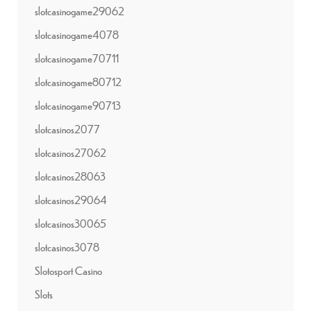
slotcasinogame29062
slotcasinogame4078
slotcasinogame70711
slotcasinogame80712
slotcasinogame90713
slotcasinos2077
slotcasinos27062
slotcasinos28063
slotcasinos29064
slotcasinos30065
slotcasinos3078
Slotosport Casino
Slots