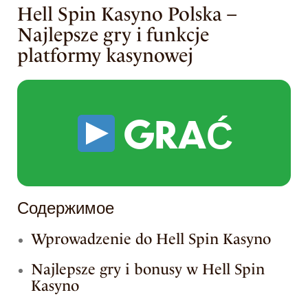
Hell Spin Kasyno Polska –
Najlepsze gry i funkcje
platformy kasynowej
GRAĆ
Содержимое
Wprowadzenie do Hell Spin Kasyno
Najlepsze gry i bonusy w Hell Spin
Kasyno