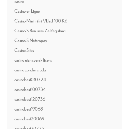
casino
Casino en Ligne
Casino Minimální Vklad 100 Kč
Casino S Bonusem Za Registraci
Casino S Neterapay
Casino Sites
casino utan svensk licens
casino zonder crucks
casinobest010724
casinobest100734
casinobest120736
casinobest19068
casinobest20069
casinobest20725