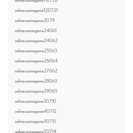
onlinecasinogame120721
onlinecasinogame2079
onlinecasinogame24061
onlinecasinogame24062
onlinecasinogame25063
onlinecasinogame26064
onlinecasinogame27062
onlinecasinogame28063
onlinecasinogame29065
onlinecasinogame30710
onlinecasinogame40712
onlinecasinogame50713
onlinecasinogame50714