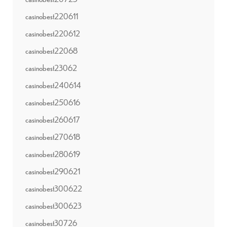
casinobest220611
casinobest220612
casinobest22068
casinobest23062
casinobest240614
casinobest250616
casinobest260617
casinobest270618
casinobest280619
casinobest290621
casinobest300622
casinobest300623
casinobest30726