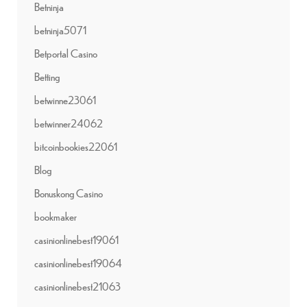
Betninja
betninja5071
Betportal Casino
Betting
betwinne23061
betwinner24062
bitcoinbookies22061
Blog
Bonuskong Casino
bookmaker
casinionlinebest19061
casinionlinebest19064
casinionlinebest21063