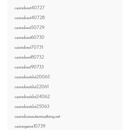
casinobest40727
casinobest40728
casinobest50729
casinobest60730
casinobest70731
casinobest80732
casinobest90733
casinobestslot20065
casinobestslot22061
casinobestslot24062
casinobestslot25063
casinobonusutaninsattning.net
casinogame10739