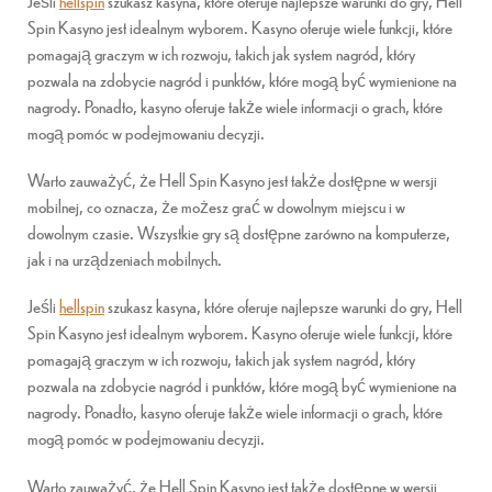
Jeśli
hellspin
szukasz kasyna, które oferuje najlepsze warunki do gry, Hell
Spin Kasyno jest idealnym wyborem. Kasyno oferuje wiele funkcji, które
pomagają graczym w ich rozwoju, takich jak system nagród, który
pozwala na zdobycie nagród i punktów, które mogą być wymienione na
nagrody. Ponadto, kasyno oferuje także wiele informacji o grach, które
mogą pomóc w podejmowaniu decyzji.
Warto zauważyć, że Hell Spin Kasyno jest także dostępne w wersji
mobilnej, co oznacza, że możesz grać w dowolnym miejscu i w
dowolnym czasie. Wszystkie gry są dostępne zarówno na komputerze,
jak i na urządzeniach mobilnych.
Jeśli
hellspin
szukasz kasyna, które oferuje najlepsze warunki do gry, Hell
Spin Kasyno jest idealnym wyborem. Kasyno oferuje wiele funkcji, które
pomagają graczym w ich rozwoju, takich jak system nagród, który
pozwala na zdobycie nagród i punktów, które mogą być wymienione na
nagrody. Ponadto, kasyno oferuje także wiele informacji o grach, które
mogą pomóc w podejmowaniu decyzji.
Warto zauważyć, że Hell Spin Kasyno jest także dostępne w wersji