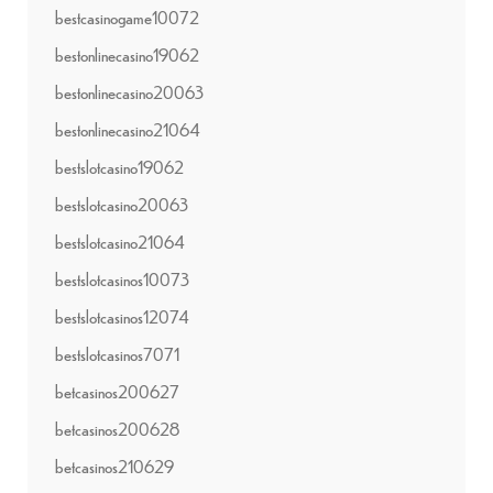
bestcasinogame10072
bestonlinecasino19062
bestonlinecasino20063
bestonlinecasino21064
bestslotcasino19062
bestslotcasino20063
bestslotcasino21064
bestslotcasinos10073
bestslotcasinos12074
bestslotcasinos7071
betcasinos200627
betcasinos200628
betcasinos210629