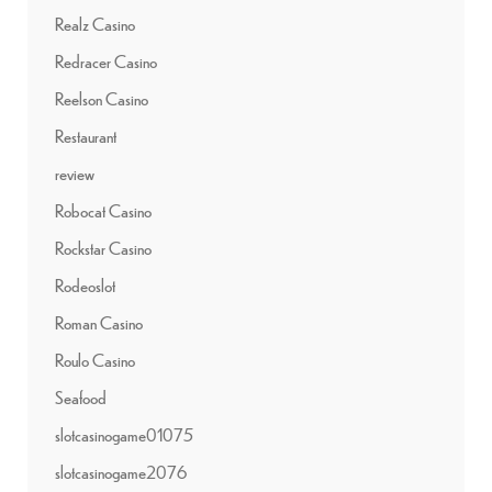
Realz Casino
Redracer Casino
Reelson Casino
Restaurant
review
Robocat Casino
Rockstar Casino
Rodeoslot
Roman Casino
Roulo Casino
Seafood
slotcasinogame01075
slotcasinogame2076