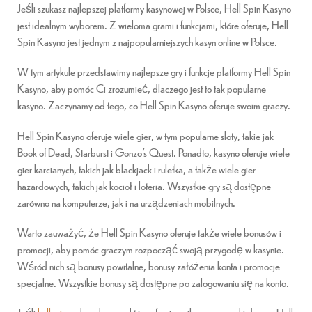
Jeśli szukasz najlepszej platformy kasynowej w Polsce, Hell Spin Kasyno
jest idealnym wyborem. Z wieloma grami i funkcjami, które oferuje, Hell
Spin Kasyno jest jednym z najpopularniejszych kasyn online w Polsce.
W tym artykule przedstawimy najlepsze gry i funkcje platformy Hell Spin
Kasyno, aby pomóc Ci zrozumieć, dlaczego jest to tak popularne
kasyno. Zaczynamy od tego, co Hell Spin Kasyno oferuje swoim graczy.
Hell Spin Kasyno oferuje wiele gier, w tym popularne sloty, takie jak
Book of Dead, Starburst i Gonzo’s Quest. Ponadto, kasyno oferuje wiele
gier karcianych, takich jak blackjack i ruletka, a także wiele gier
hazardowych, takich jak kocioł i loteria. Wszystkie gry są dostępne
zarówno na komputerze, jak i na urządzeniach mobilnych.
Warto zauważyć, że Hell Spin Kasyno oferuje także wiele bonusów i
promocji, aby pomóc graczym rozpocząć swoją przygodę w kasynie.
Wśród nich są bonusy powitalne, bonusy załóżenia konta i promocje
specjalne. Wszystkie bonusy są dostępne po zalogowaniu się na konto.