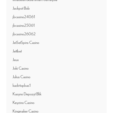
Jackpot Bob
jbcasino24061
jbcasino25061
jbcasino26062
JetSetSpins Casino
Jettbet
Jeux
Joki Casino
Julius Casino
kadirtopbas1
Kasyno Depozyt Blik
Keyzino Casino
Kingmaker Casino