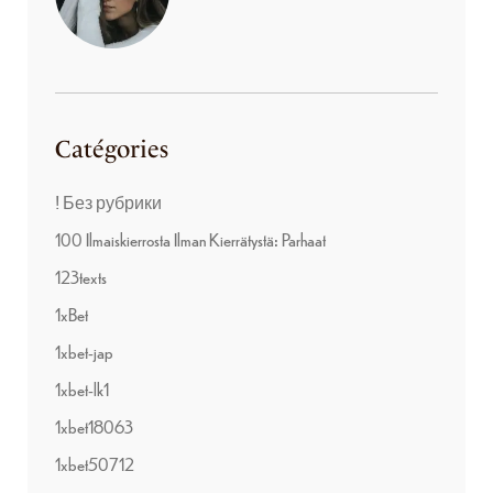
Catégories
! Без рубрики
100 Ilmaiskierrosta Ilman Kierrätystä: Parhaat
123texts
1xBet
1xbet-jap
1xbet-lk1
1xbet18063
1xbet50712