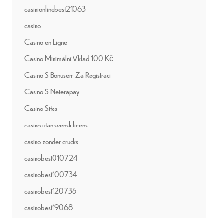
casinionlinebest21063
casino
Casino en Ligne
Casino Minimální Vklad 100 Kč
Casino S Bonusem Za Registraci
Casino S Neterapay
Casino Sites
casino utan svensk licens
casino zonder crucks
casinobest010724
casinobest100734
casinobest120736
casinobest19068