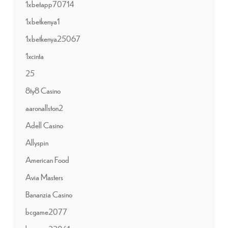
1xbetapp70714
1xbetkenya1
1xbetkenya25067
1xcinta
25
8ty8 Casino
aaronallston2
Adell Casino
Allyspin
American Food
Avia Masters
Bananzia Casino
bcgame2077