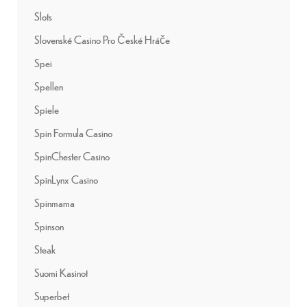
Slots
Slovenské Casino Pro České Hráče
Spei
Spellen
Spiele
Spin Formula Casino
SpinChester Casino
SpinLynx Casino
Spinmama
Spinson
Steak
Suomi Kasinot
Superbet