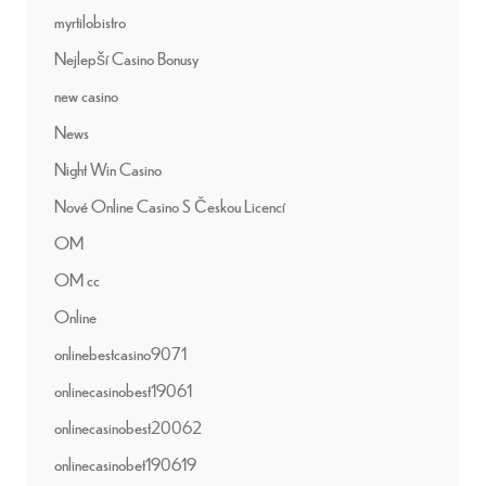
myrtilobistro
Nejlepší Casino Bonusy
new casino
News
Night Win Casino
Nové Online Casino S Českou Licencí
OM
OM cc
Online
onlinebestcasino9071
onlinecasinobest19061
onlinecasinobest20062
onlinecasinobet190619