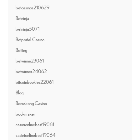
betcasinos210629
Betninja
betninja5071
Betportal Casino
Betting
betwinne23061
betwinner24062
bitcoinbookies22061
Blog
Bonuskong Casino
bookmaker
casinionlinebest19061
casinionlinebest19064