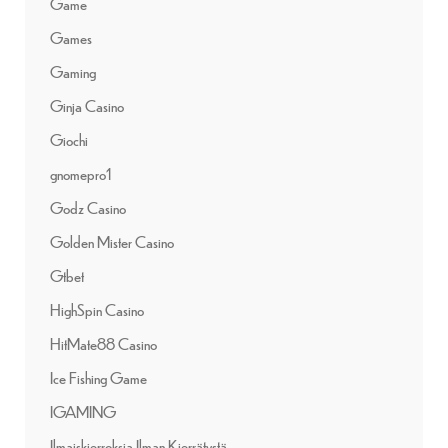
Game
Games
Gaming
Ginja Casino
Giochi
gnomepro1
Godz Casino
Golden Mister Casino
Gtbet
HighSpin Casino
HitMate88 Casino
Ice Fishing Game
IGAMING
Ilmaiskierroksia Ilman Kierrätystä