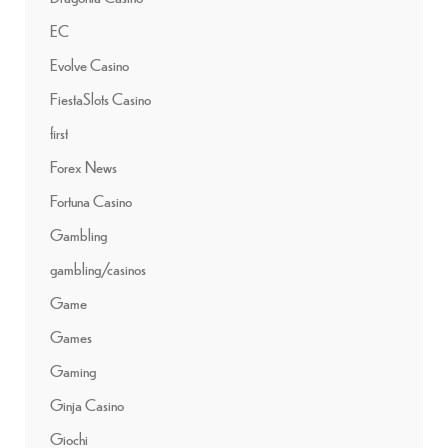
EC
Evolve Casino
FiestaSlots Casino
first
Forex News
Fortuna Casino
Gambling
gambling/casinos
Game
Games
Gaming
Ginja Casino
Giochi