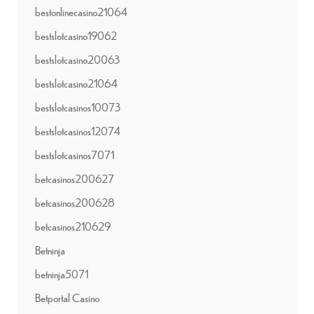
bestonlinecasino21064
bestslotcasino19062
bestslotcasino20063
bestslotcasino21064
bestslotcasinos10073
bestslotcasinos12074
bestslotcasinos7071
betcasinos200627
betcasinos200628
betcasinos210629
Betninja
betninja5071
Betportal Casino