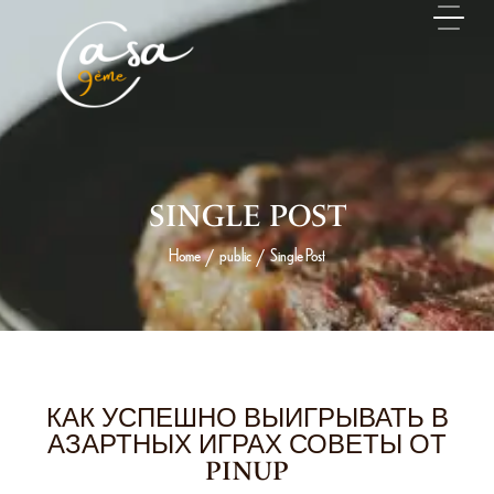
SINGLE POST
Home
public
Single Post
/
/
28 MAI 2026
КАК УСПЕШНО ВЫИГРЫВАТЬ В
АЗАРТНЫХ ИГРАХ СОВЕТЫ ОТ
PINUP