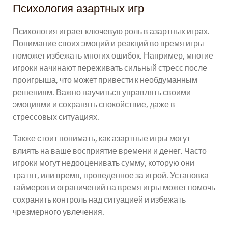
Психология азартных игр
Психология играет ключевую роль в азартных играх.
Понимание своих эмоций и реакций во время игры
поможет избежать многих ошибок. Например, многие
игроки начинают переживать сильный стресс после
проигрыша, что может привести к необдуманным
решениям. Важно научиться управлять своими
эмоциями и сохранять спокойствие, даже в
стрессовых ситуациях.
Также стоит понимать, как азартные игры могут
влиять на ваше восприятие времени и денег. Часто
игроки могут недооценивать сумму, которую они
тратят, или время, проведенное за игрой. Установка
таймеров и ограничений на время игры может помочь
сохранить контроль над ситуацией и избежать
чрезмерного увлечения.