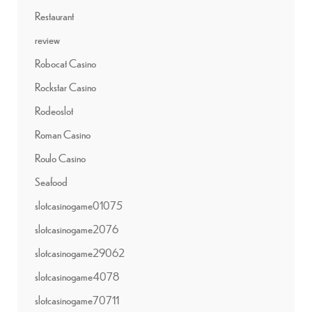
Restaurant
review
Robocat Casino
Rockstar Casino
Rodeoslot
Roman Casino
Roulo Casino
Seafood
slotcasinogame01075
slotcasinogame2076
slotcasinogame29062
slotcasinogame4078
slotcasinogame70711