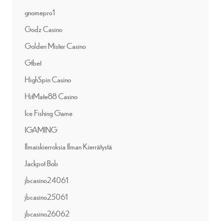
gnomepro1
Godz Casino
Golden Mister Casino
Gtbet
HighSpin Casino
HitMate88 Casino
Ice Fishing Game
IGAMING
Ilmaiskierroksia Ilman Kierrätystä
Jackpot Bob
jbcasino24061
jbcasino25061
jbcasino26062