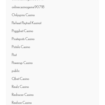
onlinecasinogame90718
Onlyspins Casino
Parhaat Paytrail Kasinot
Piggybet Casino
Piratepots Casino
Pistolo Casino
Post
Powerup Casino
public
Qbet Casino
Realz Casino
Redracer Casino
Reelson Casino