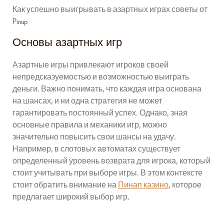
Как успешно выигрывать в азартных играх советы от
Pinup
Основы азартных игр
Азартные игры привлекают игроков своей
непредсказуемостью и возможностью выиграть
деньги. Важно понимать, что каждая игра основана
на шансах, и ни одна стратегия не может
гарантировать постоянный успех. Однако, зная
основные правила и механики игр, можно
значительно повысить свои шансы на удачу.
Например, в слотовых автоматах существует
определенный уровень возврата для игрока, который
стоит учитывать при выборе игры. В этом контексте
стоит обратить внимание на
Пинап казино
, которое
предлагает широкий выбор игр.