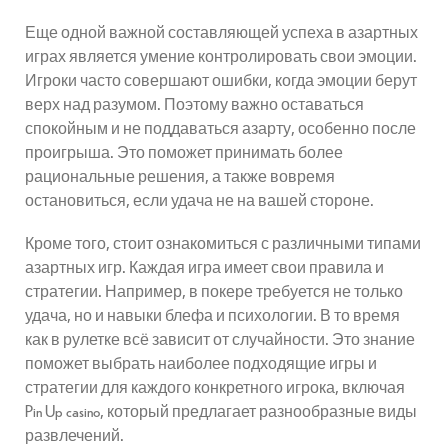
Еще одной важной составляющей успеха в азартных
играх является умение контролировать свои эмоции.
Игроки часто совершают ошибки, когда эмоции берут
верх над разумом. Поэтому важно оставаться
спокойным и не поддаваться азарту, особенно после
проигрыша. Это поможет принимать более
рациональные решения, а также вовремя
остановиться, если удача не на вашей стороне.
Кроме того, стоит ознакомиться с различными типами
азартных игр. Каждая игра имеет свои правила и
стратегии. Например, в покере требуется не только
удача, но и навыки блефа и психологии. В то время
как в рулетке всё зависит от случайности. Это знание
поможет выбрать наиболее подходящие игры и
стратегии для каждого конкретного игрока, включая
Pin Up casino, который предлагает разнообразные виды
развлечений.