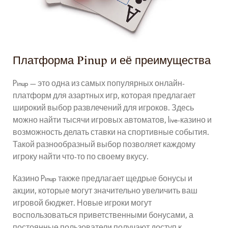
Платформа Pinup и её преимущества
Pinup — это одна из самых популярных онлайн-
платформ для азартных игр, которая предлагает
широкий выбор развлечений для игроков. Здесь
можно найти тысячи игровых автоматов, live-казино и
возможность делать ставки на спортивные события.
Такой разнообразный выбор позволяет каждому
игроку найти что-то по своему вкусу.
Казино Pinup также предлагает щедрые бонусы и
акции, которые могут значительно увеличить ваш
игровой бюджет. Новые игроки могут
воспользоваться приветственными бонусами, а
постоянные пользователи получают доступ к