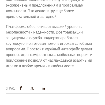
эксклюзивным предложениям и программам
лояльности. Это делает игру еще более
привлекательной и выгодной.
Платформа обеспечивает высокий уровень
безопасности и надежности. Все транзакции
защищены, а служба поддержки работает
круглосуточно, готовая помочь игрокам с любыми
вопросами. Простой и удобный интерфейс делает
процесс игры комфортным, а мобильная версия и
приложение позволяют наслаждаться азартными
играми в любое время и в любом месте.
SHARE