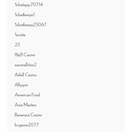
1xbetapp70714
1xbetkenya1
1xbetkenya25067
1xcinta
25
8ty8 Casino
aaronallston2
Adell Casino
Allyspin
American Food
Avia Masters
Bananzia Casino
bcgame2077