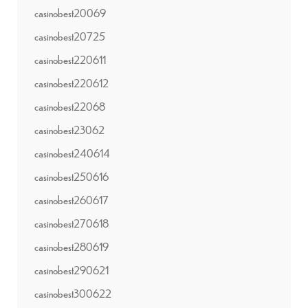
casinobest20069
casinobest20725
casinobest220611
casinobest220612
casinobest22068
casinobest23062
casinobest240614
casinobest250616
casinobest260617
casinobest270618
casinobest280619
casinobest290621
casinobest300622