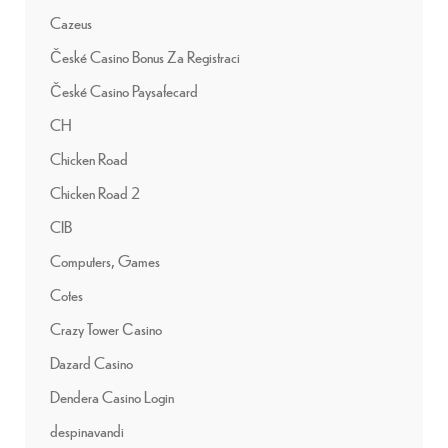
Cazeus
České Casino Bonus Za Registraci
České Casino Paysafecard
CH
Chicken Road
Chicken Road 2
CIB
Computers, Games
Cotes
Crazy Tower Сasino
Dazard Casino
Dendera Casino Login
despinavandi