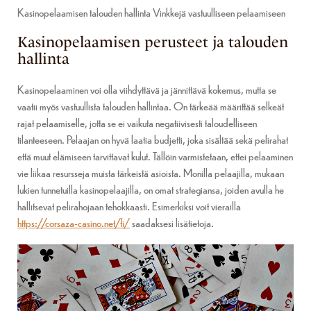
Kasinopelaamisen talouden hallinta Vinkkejä vastuulliseen pelaamiseen
Kasinopelaamisen perusteet ja talouden
hallinta
Kasinopelaaminen voi olla viihdyttävä ja jännittävä kokemus, mutta se
vaatii myös vastuullista talouden hallintaa. On tärkeää määrittää selkeät
rajat pelaamiselle, jotta se ei vaikuta negatiivisesti taloudelliseen
tilanteeseen. Pelaajan on hyvä laatia budjetti, joka sisältää sekä pelirahat
että muut elämiseen tarvittavat kulut. Tällöin varmistetaan, ettei pelaaminen
vie liikaa resursseja muista tärkeistä asioista. Monilla pelaajilla, mukaan
lukien tunnetuilla kasinopelaajilla, on omat strategiansa, joiden avulla he
hallitsevat pelirahojaan tehokkaasti. Esimerkiksi voit vierailla
https://corsaza-casino.net/fi/
saadaksesi lisätietoja.