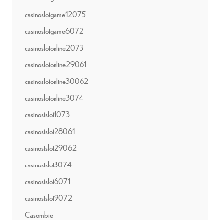
casinoslotgame12075
casinoslotgame6072
casinoslotonline2073
casinoslotonline29061
casinoslotonline30062
casinoslotonline3074
casinostslot1073
casinostslot28061
casinostslot29062
casinostslot3074
casinostslot6071
casinostslot9072
Casombie