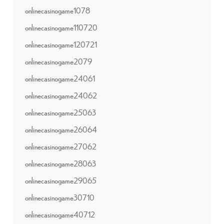
onlinecasinogame1078
onlinecasinogame110720
onlinecasinogame120721
onlinecasinogame2079
onlinecasinogame24061
onlinecasinogame24062
onlinecasinogame25063
onlinecasinogame26064
onlinecasinogame27062
onlinecasinogame28063
onlinecasinogame29065
onlinecasinogame30710
onlinecasinogame40712