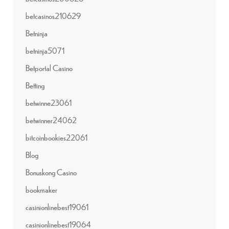
betcasinos210629
Betninja
betninja5071
Betportal Casino
Betting
betwinne23061
betwinner24062
bitcoinbookies22061
Blog
Bonuskong Casino
bookmaker
casinionlinebest19061
casinionlinebest19064