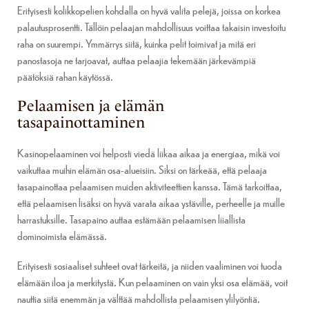
Erityisesti kolikkopelien kohdalla on hyvä valita pelejä, joissa on korkea
palautusprosentti. Tällöin pelaajan mahdollisuus voittaa takaisin investoitu
raha on suurempi. Ymmärrys siitä, kuinka pelit toimivat ja mitä eri
panostasoja ne tarjoavat, auttaa pelaajia tekemään järkevämpiä
päätöksiä rahan käytössä.
Pelaamisen ja elämän
tasapainottaminen
Kasinopelaaminen voi helposti viedä liikaa aikaa ja energiaa, mikä voi
vaikuttaa muihin elämän osa-alueisiin. Siksi on tärkeää, että pelaaja
tasapainottaa pelaamisen muiden aktiviteettien kanssa. Tämä tarkoittaa,
että pelaamisen lisäksi on hyvä varata aikaa ystäville, perheelle ja muille
harrastuksille. Tasapaino auttaa estämään pelaamisen liiallista
dominoimista elämässä.
Erityisesti sosiaaliset suhteet ovat tärkeitä, ja niiden vaaliminen voi tuoda
elämään iloa ja merkitystä. Kun pelaaminen on vain yksi osa elämää, voit
nauttia siitä enemmän ja välttää mahdollista pelaamisen ylilyöntiä.