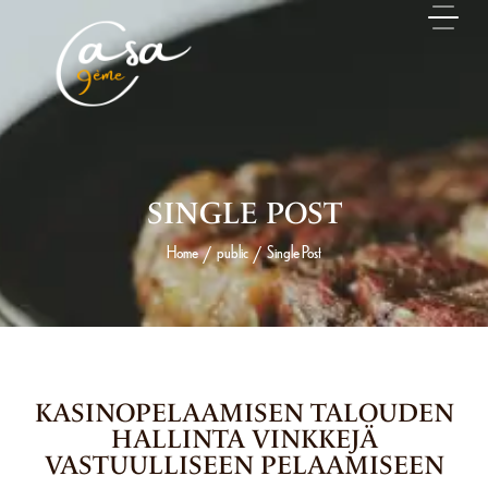
SINGLE POST
Home
public
Single Post
/
/
3 JUIN 2026
KASINOPELAAMISEN TALOUDEN
HALLINTA VINKKEJÄ
VASTUULLISEEN PELAAMISEEN