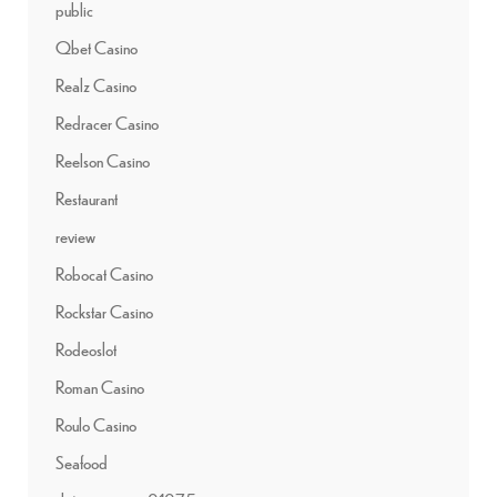
public
Qbet Casino
Realz Casino
Redracer Casino
Reelson Casino
Restaurant
review
Robocat Casino
Rockstar Casino
Rodeoslot
Roman Casino
Roulo Casino
Seafood