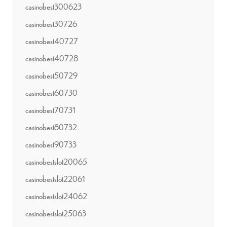
casinobest300623
casinobest30726
casinobest40727
casinobest40728
casinobest50729
casinobest60730
casinobest70731
casinobest80732
casinobest90733
casinobestslot20065
casinobestslot22061
casinobestslot24062
casinobestslot25063