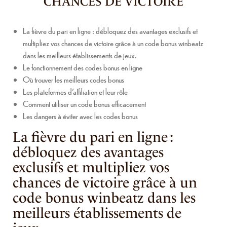
CHANCES DE VICTOIRE
La fièvre du pari en ligne : débloquez des avantages exclusifs et
multipliez vos chances de victoire grâce à un code bonus winbeatz
dans les meilleurs établissements de jeux.
Le fonctionnement des codes bonus en ligne
Où trouver les meilleurs codes bonus
Les plateformes d’affiliation et leur rôle
Comment utiliser un code bonus efficacement
Les dangers à éviter avec les codes bonus
La fièvre du pari en ligne :
débloquez des avantages
exclusifs et multipliez vos
chances de victoire grâce à un
code bonus winbeatz dans les
meilleurs établissements de