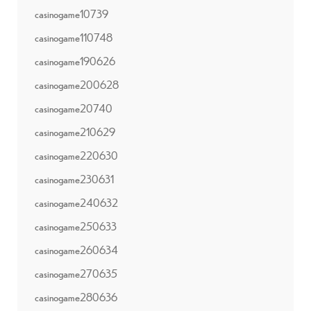
casinogame10739
casinogame110748
casinogame190626
casinogame200628
casinogame20740
casinogame210629
casinogame220630
casinogame230631
casinogame240632
casinogame250633
casinogame260634
casinogame270635
casinogame280636