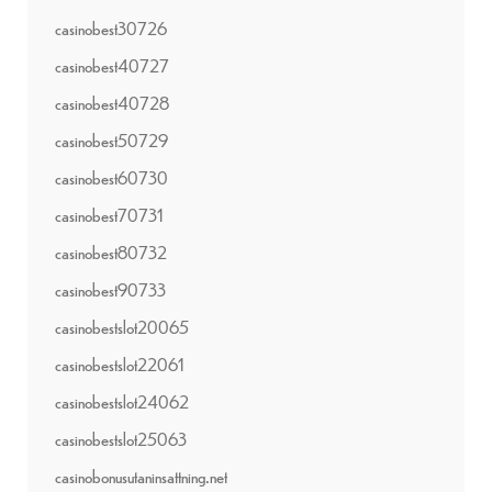
casinobest30726
casinobest40727
casinobest40728
casinobest50729
casinobest60730
casinobest70731
casinobest80732
casinobest90733
casinobestslot20065
casinobestslot22061
casinobestslot24062
casinobestslot25063
casinobonusutaninsattning.net