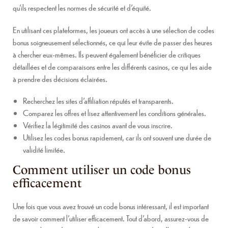
qu’ils respectent les normes de sécurité et d’équité.
En utilisant ces plateformes, les joueurs ont accès à une sélection de codes
bonus soigneusement sélectionnés, ce qui leur évite de passer des heures
à chercher eux-mêmes. Ils peuvent également bénéficier de critiques
détaillées et de comparaisons entre les différents casinos, ce qui les aide
à prendre des décisions éclairées.
Recherchez les sites d’affiliation réputés et transparents.
Comparez les offres et lisez attentivement les conditions générales.
Vérifiez la légitimité des casinos avant de vous inscrire.
Utilisez les codes bonus rapidement, car ils ont souvent une durée de
validité limitée.
Comment utiliser un code bonus
efficacement
Une fois que vous avez trouvé un code bonus intéressant, il est important
de savoir comment l’utiliser efficacement. Tout d’abord, assurez-vous de