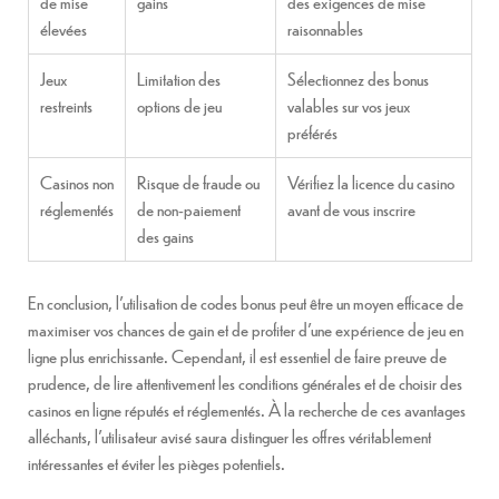
de mise
gains
des exigences de mise
élevées
raisonnables
Jeux
Limitation des
Sélectionnez des bonus
restreints
options de jeu
valables sur vos jeux
préférés
Casinos non
Risque de fraude ou
Vérifiez la licence du casino
réglementés
de non-paiement
avant de vous inscrire
des gains
En conclusion, l’utilisation de codes bonus peut être un moyen efficace de
maximiser vos chances de gain et de profiter d’une expérience de jeu en
ligne plus enrichissante. Cependant, il est essentiel de faire preuve de
prudence, de lire attentivement les conditions générales et de choisir des
casinos en ligne réputés et réglementés. À la recherche de ces avantages
alléchants, l’utilisateur avisé saura distinguer les offres véritablement
intéressantes et éviter les pièges potentiels.