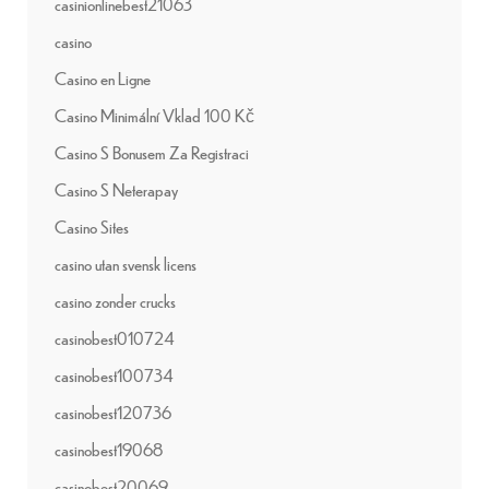
casinionlinebest21063
casino
Casino en Ligne
Casino Minimální Vklad 100 Kč
Casino S Bonusem Za Registraci
Casino S Neterapay
Casino Sites
casino utan svensk licens
casino zonder crucks
casinobest010724
casinobest100734
casinobest120736
casinobest19068
casinobest20069