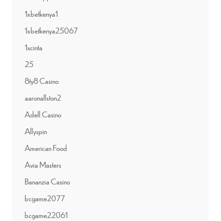
1xbetkenya1
1xbetkenya25067
1xcinta
25
8ty8 Casino
aaronallston2
Adell Casino
Allyspin
American Food
Avia Masters
Bananzia Casino
bcgame2077
bcgame22061