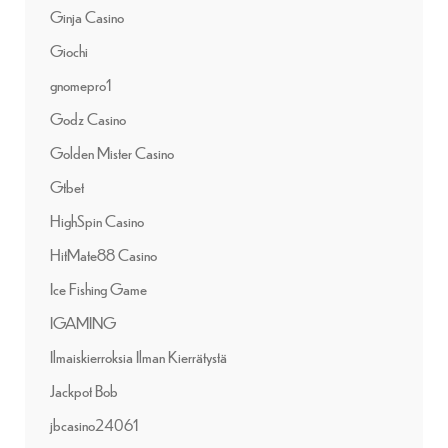
Ginja Casino
Giochi
gnomepro1
Godz Casino
Golden Mister Casino
Gtbet
HighSpin Casino
HitMate88 Casino
Ice Fishing Game
IGAMING
Ilmaiskierroksia Ilman Kierrätystä
Jackpot Bob
jbcasino24061