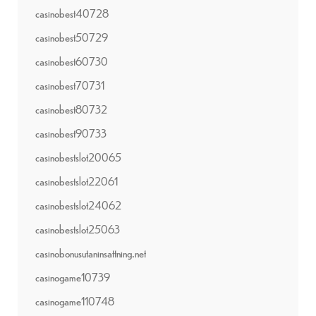
casinobest40728
casinobest50729
casinobest60730
casinobest70731
casinobest80732
casinobest90733
casinobestslot20065
casinobestslot22061
casinobestslot24062
casinobestslot25063
casinobonusutaninsattning.net
casinogame10739
casinogame110748