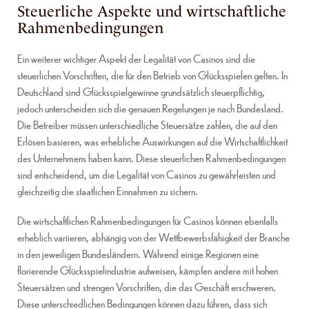
Steuerliche Aspekte und wirtschaftliche
Rahmenbedingungen
Ein weiterer wichtiger Aspekt der Legalität von Casinos sind die
steuerlichen Vorschriften, die für den Betrieb von Glücksspielen gelten. In
Deutschland sind Glücksspielgewinne grundsätzlich steuerpflichtig,
jedoch unterscheiden sich die genauen Regelungen je nach Bundesland.
Die Betreiber müssen unterschiedliche Steuersätze zahlen, die auf den
Erlösen basieren, was erhebliche Auswirkungen auf die Wirtschaftlichkeit
des Unternehmens haben kann. Diese steuerlichen Rahmenbedingungen
sind entscheidend, um die Legalität von Casinos zu gewährleisten und
gleichzeitig die staatlichen Einnahmen zu sichern.
Die wirtschaftlichen Rahmenbedingungen für Casinos können ebenfalls
erheblich variieren, abhängig von der Wettbewerbsfähigkeit der Branche
in den jeweiligen Bundesländern. Während einige Regionen eine
florierende Glücksspielindustrie aufweisen, kämpfen andere mit hohen
Steuersätzen und strengen Vorschriften, die das Geschäft erschweren.
Diese unterschiedlichen Bedingungen können dazu führen, dass sich