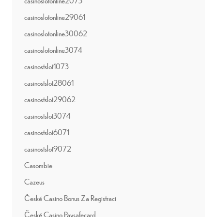
casinoslotonline2073
casinoslotonline29061
casinoslotonline30062
casinoslotonline3074
casinostslot1073
casinostslot28061
casinostslot29062
casinostslot3074
casinostslot6071
casinostslot9072
Casombie
Cazeus
České Casino Bonus Za Registraci
České Casino Paysafecard