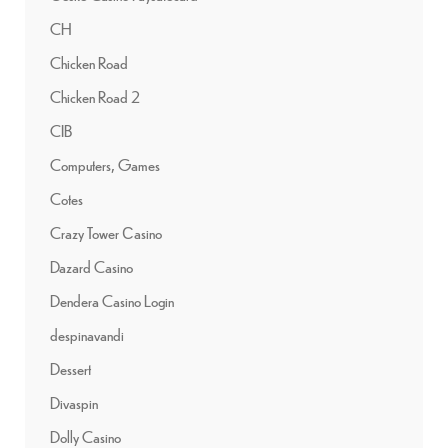
CH
Chicken Road
Chicken Road 2
CIB
Computers, Games
Cotes
Crazy Tower Сasino
Dazard Casino
Dendera Casino Login
despinavandi
Dessert
Divaspin
Dolly Casino