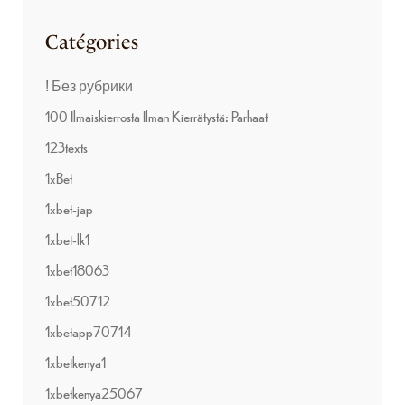
Catégories
! Без рубрики
100 Ilmaiskierrosta Ilman Kierrätystä: Parhaat
123texts
1xBet
1xbet-jap
1xbet-lk1
1xbet18063
1xbet50712
1xbetapp70714
1xbetkenya1
1xbetkenya25067