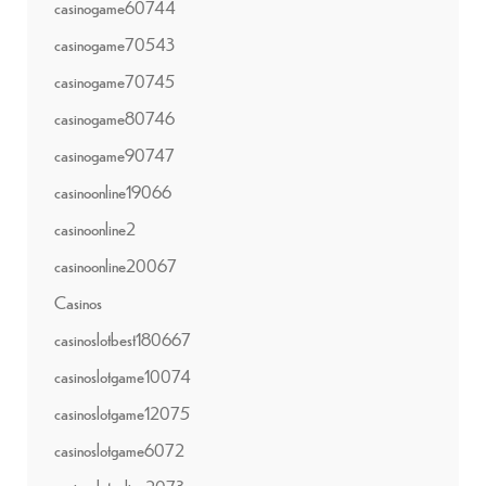
casinogame60744
casinogame70543
casinogame70745
casinogame80746
casinogame90747
casinoonline19066
casinoonline2
casinoonline20067
Casinos
casinoslotbest180667
casinoslotgame10074
casinoslotgame12075
casinoslotgame6072