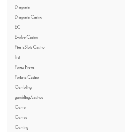
Dragonia
Dragonia Casino
EC
Evolve Casino
FiestaSlots Casino
first
Forex News
Fortuna Casino
Gambling
gambling/casinos
Game
Games
Gaming