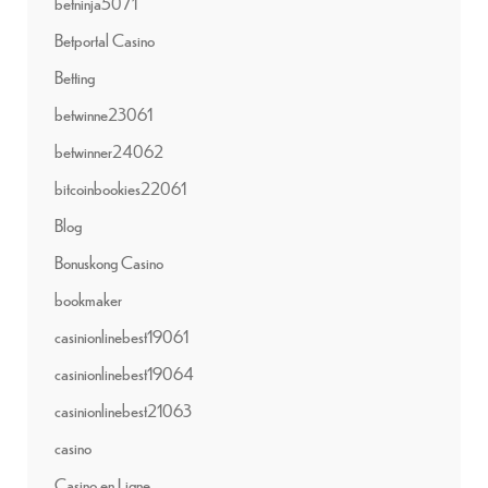
betninja5071
Betportal Casino
Betting
betwinne23061
betwinner24062
bitcoinbookies22061
Blog
Bonuskong Casino
bookmaker
casinionlinebest19061
casinionlinebest19064
casinionlinebest21063
casino
Casino en Ligne