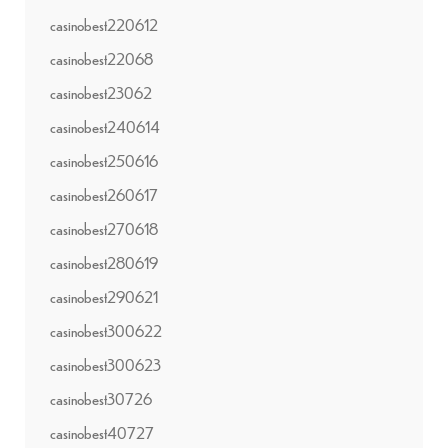
casinobest220612
casinobest22068
casinobest23062
casinobest240614
casinobest250616
casinobest260617
casinobest270618
casinobest280619
casinobest290621
casinobest300622
casinobest300623
casinobest30726
casinobest40727