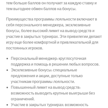
тем больше баллов он получает за каждую ставку и
тем выгоднее обмен баллов на бонусы.
Преимущества программы лояльности включают в
себя персонального менеджера, эксклюзивные
бонусы, более высокий лимит на вывод средств и
участие в закрытых турнирах. Эти привилегии делают
игру еще более комфортной и привлекательной для
постоянных игроков.
Персональный менеджер: круглосуточная
поддержка и помощь в решении любых вопросов.
Эксклюзивные бонусы: специальные
предложения и акции, доступные только
участникам программы лояльности.
Повышенный лимит на вывод средств:
возможность выводить крупные выигрыши без
ограничений.
Участие в закрытых турнирах: возможность