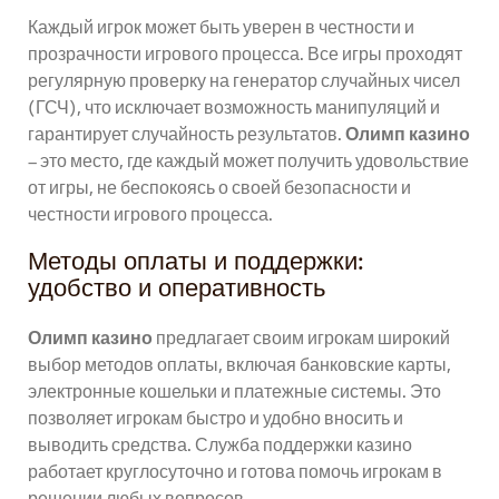
Каждый игрок может быть уверен в честности и
прозрачности игрового процесса. Все игры проходят
регулярную проверку на генератор случайных чисел
(ГСЧ), что исключает возможность манипуляций и
гарантирует случайность результатов.
Олимп казино
– это место, где каждый может получить удовольствие
от игры, не беспокоясь о своей безопасности и
честности игрового процесса.
Методы оплаты и поддержки:
удобство и оперативность
Олимп казино
предлагает своим игрокам широкий
выбор методов оплаты, включая банковские карты,
электронные кошельки и платежные системы. Это
позволяет игрокам быстро и удобно вносить и
выводить средства. Служба поддержки казино
работает круглосуточно и готова помочь игрокам в
решении любых вопросов.