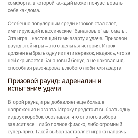
комфорта, в которой каждый может почувствовать
себя как дома.
Особенно популярным среди игроков стал слот,
имитирующий классические “банановые” автоматы.
Эта игра – настоящий гимн азарту и удаче. Призовой
раунд этой игры – это отдельная история. Игрок
должен выбрать одну из пяти веревок, надеясь, что за
ней скрывается банановый бонус, а не наковальня,
способная разочаровать любого любителя азарта.
Призовой раунд: адреналин и
испытание удачи
Второй раунд игры добавляет еще больше
напряжения и азарта. Игроку предстоит выбрать одну
из двух коробок, осознавая, что от этого выбора
зависит все – либо полное фиаско, либо огромный
супер-приз. Такой выбор заставляет игрока напрячь