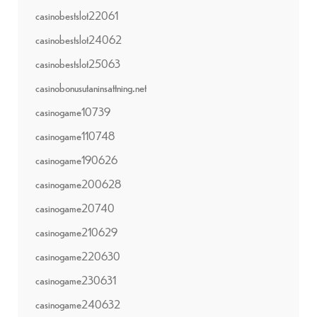
casinobestslot22061
casinobestslot24062
casinobestslot25063
casinobonusutaninsattning.net
casinogame10739
casinogame110748
casinogame190626
casinogame200628
casinogame20740
casinogame210629
casinogame220630
casinogame230631
casinogame240632