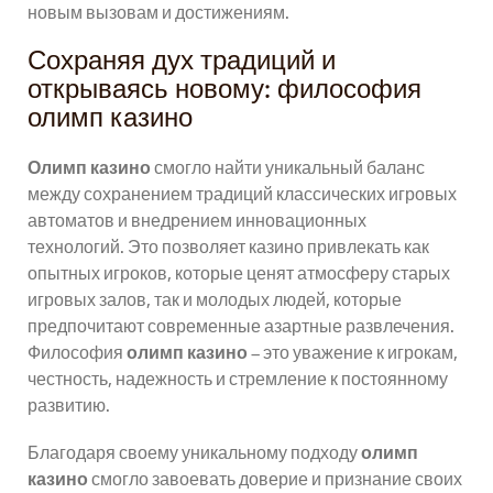
новым вызовам и достижениям.
Сохраняя дух традиций и
открываясь новому: философия
олимп казино
Олимп казино
смогло найти уникальный баланс
между сохранением традиций классических игровых
автоматов и внедрением инновационных
технологий. Это позволяет казино привлекать как
опытных игроков, которые ценят атмосферу старых
игровых залов, так и молодых людей, которые
предпочитают современные азартные развлечения.
Философия
олимп казино
– это уважение к игрокам,
честность, надежность и стремление к постоянному
развитию.
Благодаря своему уникальному подходу
олимп
казино
смогло завоевать доверие и признание своих