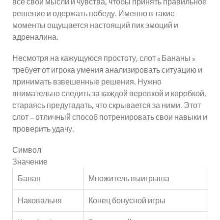
все свои мысли и чувства, чтобы принять правильное
решение и одержать победу. Именно в такие
моменты ощущается настоящий пик эмоций и
адреналина.
Несмотря на кажущуюся простоту, слот « Бананы »
требует от игрока умения анализировать ситуацию и
принимать взвешенные решения. Нужно
внимательно следить за каждой веревкой и коробкой,
стараясь предугадать, что скрывается за ними. Этот
слот – отличный способ потренировать свои навыки и
проверить удачу.
Символ
Значение
Банан
Множитель выигрыша
Наковальня
Конец бонусной игры