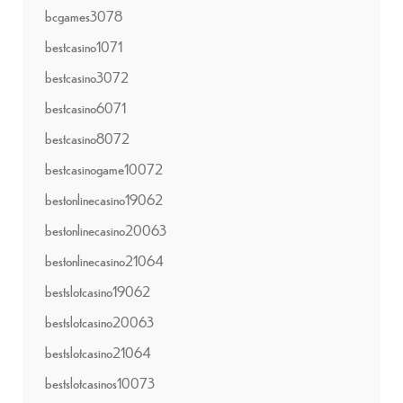
bcgames3078
bestcasino1071
bestcasino3072
bestcasino6071
bestcasino8072
bestcasinogame10072
bestonlinecasino19062
bestonlinecasino20063
bestonlinecasino21064
bestslotcasino19062
bestslotcasino20063
bestslotcasino21064
bestslotcasinos10073