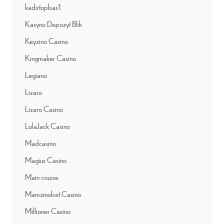
kadirtopbas1
Kasyno Depozyt Blik
Keyzino Casino
Kingmaker Casino
Legiano
Lizaro
Lizaro Casino
LolaJack Casino
Madcasino
Magius Casino
Main course
Mamzinobet Casino
Millioner Casino