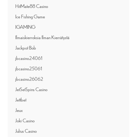
HitMate88 Casino
Ice Fishing Game
IGAMING
Ilmaiskierroksia Ilman Kierrätystä
Jackpot Bob
jbcasino24061
jbcasino25061
jbcasino26062
JetSetSpins Casino
Jettbet
Jeux
Joki Casino
Julius Casino