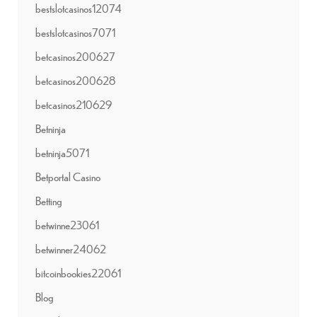
bestslotcasinos12074
bestslotcasinos7071
betcasinos200627
betcasinos200628
betcasinos210629
Betninja
betninja5071
Betportal Casino
Betting
betwinne23061
betwinner24062
bitcoinbookies22061
Blog