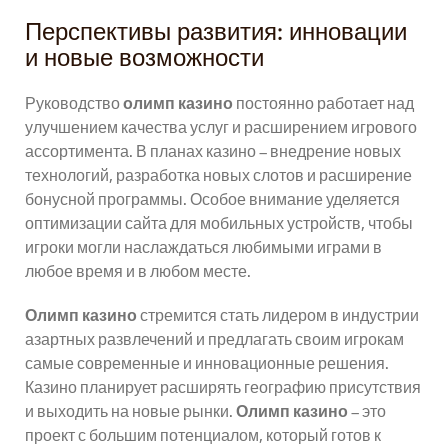
Перспективы развития: инновации
и новые возможности
Руководство
олимп казино
постоянно работает над
улучшением качества услуг и расширением игрового
ассортимента. В планах казино – внедрение новых
технологий, разработка новых слотов и расширение
бонусной программы. Особое внимание уделяется
оптимизации сайта для мобильных устройств, чтобы
игроки могли наслаждаться любимыми играми в
любое время и в любом месте.
Олимп казино
стремится стать лидером в индустрии
азартных развлечений и предлагать своим игрокам
самые современные и инновационные решения.
Казино планирует расширять географию присутствия
и выходить на новые рынки.
Олимп казино
– это
проект с большим потенциалом, который готов к