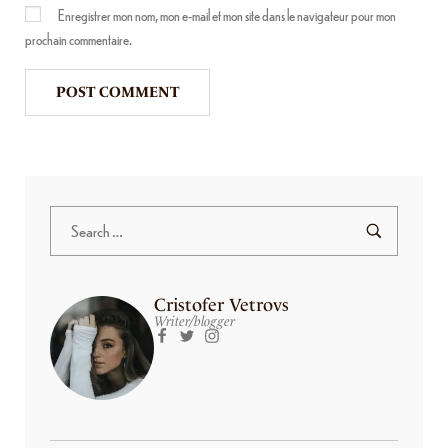
Enregistrer mon nom, mon e-mail et mon site dans le navigateur pour mon
prochain commentaire.
Cristofer Vetrovs
Writer/blogger