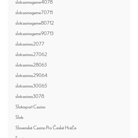
slotcasinogame4078
slotcasinogame70711
slotcasinogame80712
slotcasinogame90713
slotcasinos2077
slotcasinos27062
slotcasinos28063
slotcasinos29064
slotcasinos30065
slotcasinos3078
Slotosport Casino
Slots
Slovenské Casino Pro České Hráče
Spei