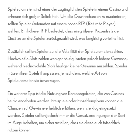
Spielautomaten sind eines der zugänglichsten Spiele in einem Casino und
erfreuen sich großer Beliebtheit. Um die Gewinnchancen zu maximieren,
sollten Spieler Automaten mit einem hohen RTP (Return to Player)
wählen. Ein höherer RTP bedeutet, dass ein größerer Prozentsatz der
Einsätze an die Spieler zurückgezahlt wird, was langfristig vorteilhaft ist.
Zusätzlich sollten Spieler auf die Volatilität der Spielautomaten achten.
Hochvolatile Slots zahlen weniger häufig, bieten jedoch höhere Gewinne,
während niedrigvolatile Slots häufiger kleine Gewinne auszahlen. Spieler
müssen ihren Spielstil anpassen, je nachdem, welche Art von
Spielautomaten sie bevorzugen.
Ein weiterer Tipp ist die Nutzung von Bonusangeboten, die von Casinos
häufig angeboten werden. Freispiele oder Einzahlungsboni können die
Chancen auf Gewinne erheblich erhöhen, wenn sie klug eingesetzt
werden. Spieler sollten jedoch immer die Umsatzbedingungen der Boni
im Auge behalten, um sicherzustellen, dass sie diese auch tatsächlich
nutzen können.