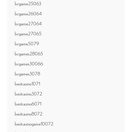
bcgame25063
bcgame26064
bcgame27064
bcgame27065
bcgame5079
bcgames28065
bcgames30066
bcgames3078
bestcasino1071
bestcasino3072
bestcasino6071
bestcasino8072
bestcasinogame10072