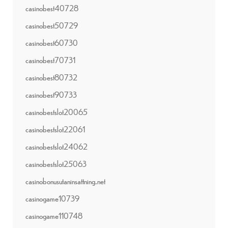
casinobest40728
casinobest50729
casinobest60730
casinobest70731
casinobest80732
casinobest90733
casinobestslot20065
casinobestslot22061
casinobestslot24062
casinobestslot25063
casinobonusutaninsattning.net
casinogame10739
casinogame110748