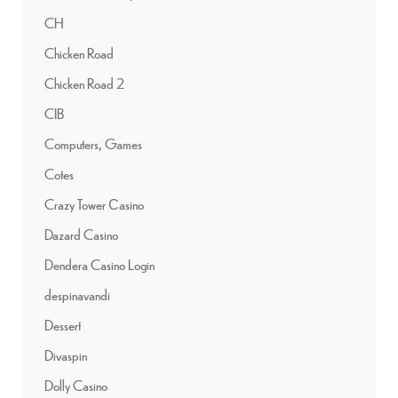
CH
Chicken Road
Chicken Road 2
CIB
Computers, Games
Cotes
Crazy Tower Сasino
Dazard Casino
Dendera Casino Login
despinavandi
Dessert
Divaspin
Dolly Casino