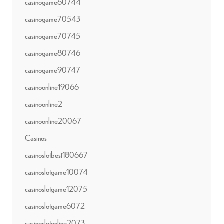
casinogame60744
casinogame70543
casinogame70745
casinogame80746
casinogame90747
casinoonline19066
casinoonline2
casinoonline20067
Casinos
casinoslotbest180667
casinoslotgame10074
casinoslotgame12075
casinoslotgame6072
casinoslotonline2073