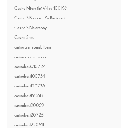
Casino Minimální Vklad 100 Kč
Casino S Bonusem Za Registraci
Casino S Neterapay
Casino Sites
casino utan svensk licens
casino zonder crucks
casinobest010724
casinobest100734
casinobest120736
casinobest19068
casinobest20069
casinobest20725
casinobest220611