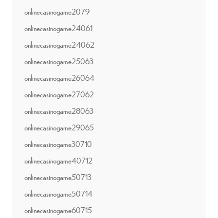
onlinecasinogame2079
onlinecasinogame24061
onlinecasinogame24062
onlinecasinogame25063
onlinecasinogame26064
onlinecasinogame27062
onlinecasinogame28063
onlinecasinogame29065
onlinecasinogame30710
onlinecasinogame40712
onlinecasinogame50713
onlinecasinogame50714
onlinecasinogame60715