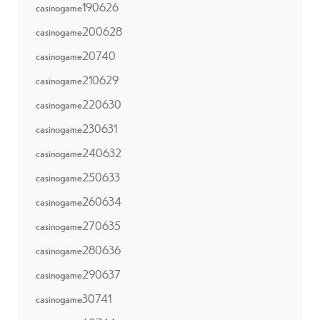
casinogame190626
casinogame200628
casinogame20740
casinogame210629
casinogame220630
casinogame230631
casinogame240632
casinogame250633
casinogame260634
casinogame270635
casinogame280636
casinogame290637
casinogame30741