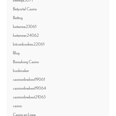
Betportal Casino
Betting
betwinne23061
betwinner24062
bitcoinbookies22061
Blog
Bonuskong Casino
bookmaker
casinionlinebest19061
casinionlinebest19064
casinionlinebest21063
casino
Casino en Ligne