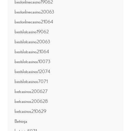
bestonlinecasino19062
bestonlinecasino20063
bestonlinecasino21064
bestslotcasino19062
bestslotcasino20063
bestslotcasino21064
bestslotcasinos10073
bestslotcasinos12074
bestslotcasinos7071
betcasinos200627
betcasinos200628
betcasinos210629
Betninja
betninja5071